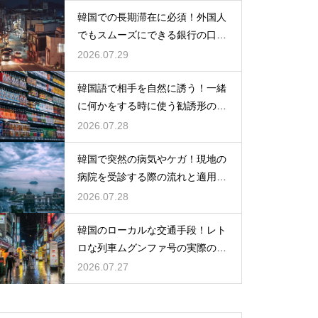
韓国での長期滞在に必須！外国人
でもスムーズにできる銀行の口座
開設
2026.07.29
韓国語で相手を自然に誘う！一緒
に何かをする時に使う勧誘形の基
本の作り方
2026.07.28
韓国で突然の病気やケガ！現地の
病院を受診する際の流れと適用さ
れる保険
2026.07.28
韓国のローカルな交通手段！レト
ロな列車ムグンファ号の実際の乗
り心地
2026.07.27