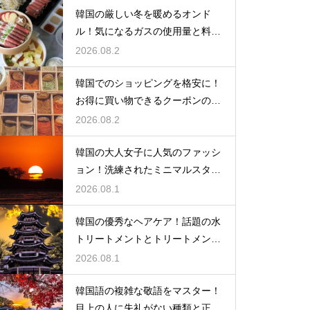
韓国の厳しい冬を暖めるオンド
ル！気になるガスの使用量と料金
の目安
2026.08.2
韓国でのショッピングを格安に！
お得に買い物できるクーポンの賢
い探し方
2026.08.2
韓国の大人女子に人気のファッシ
ョン！洗練されたミニマルスタイ
ルの特徴
2026.08.1
韓国の優秀なヘアケア！話題の水
トリートメントとトリートメント
の使い分け
2026.08.1
韓国語の複雑な敬語をマスター！
目上の人に失礼がない種類と正し