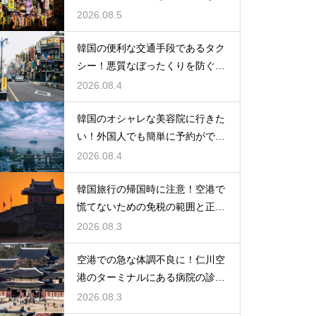
光の馬車
2026.08.5
韓国の便利な交通手段であるタク
シー！悪質なぼったくりを防ぐ確
実な対策
2026.08.4
韓国のオシャレな美容院に行きた
い！外国人でも簡単に予約ができ
るアプリ
2026.08.4
韓国旅行の帰国時に注意！空港で
慌てないための免税の範囲と正し
い計算
2026.08.3
空港での急な体調不良に！仁川空
港のターミナルにある病院の診療
時間
2026.08.3