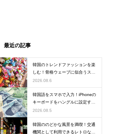
最近の記事
韓国のトレンドファッションを楽
しむ！骨格ウェーブに似合うスタ
イルの特徴
2026.08.6
韓国語をスマホで入力！iPhoneの
キーボードをハングルに設定する
手順
2026.08.5
韓国ののどかな風景を満喫！交通
機関として利用できるレトロな観