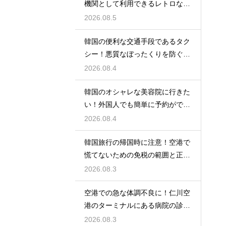
機関として利用できるレトロな観
光の馬車
2026.08.5
韓国の便利な交通手段であるタク
シー！悪質なぼったくりを防ぐ確
実な対策
2026.08.4
韓国のオシャレな美容院に行きた
い！外国人でも簡単に予約ができ
るアプリ
2026.08.4
韓国旅行の帰国時に注意！空港で
慌てないための免税の範囲と正し
い計算
2026.08.3
空港での急な体調不良に！仁川空
港のターミナルにある病院の診療
時間
2026.08.3