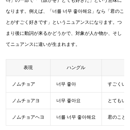
다」の一部で「（誰かを）とても好きだ」という意味に
なります。例えば、「너를 너무 좋아해요」なら「君のこ
とがすごく好きです」というニュアンスになります。つ
まり後に動詞が来るかどうかで、対象が人か物か、そし
てニュアンスに違いが生まれます。
表現
ハングル
ノムチョア
너무 좋아
すごくい
ノムチョアヨ
너무 좋아요
とてもい
ノムチョアヘヨ
너를 너무 좋아해요
君のこと