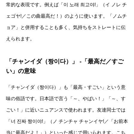
常的な表現です。例えば「이 노래 최고야!」（イ ノレ チ
ェゴヤ!／この曲最高だ！）のように使います。「ノムチ
ョア」と併用することも多く、気持ちをストレートに伝
えられます。
「チャンイダ（짱이다）」 -「最高だ／すご
い」の意味
「チャンイダ（짱이다）」も「最高・すごい」という意
味の俗語です。日本語で言う「～、やばい！」「～、す
ごい！」に近いニュアンスで使われます。友達同士では
「너 진짜 짱이야!」（ノ チンチャ チャンイヤ!／「お前本
当に最高だよ！」）といった感じで用いられます。こち