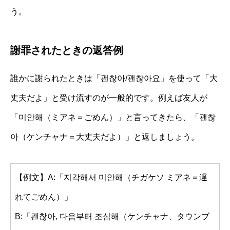
う。
謝罪されたときの返答例
誰かに謝られたときは「괜찮아/괜찮아요」を使って「大
丈夫だよ」と受け流すのが一般的です。例えば友人が
「미안해（ミアネ＝ごめん）」と言ってきたら、「괜찮
아（ケンチャナ＝大丈夫だよ）」と返しましょう。
【例文】A:「지각해서 미안해（チガケソ ミアネ＝遅
れてごめん）」
B:「괜찮아, 다음부터 조심해（ケンチャナ、タウンブ