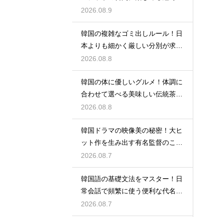
の観光
2026.08.9
韓国の複雑なゴミ出しルール！日
本よりも細かく厳しい分別が求め
られる理由
2026.08.8
韓国の体に優しいグルメ！体調に
合わせて選べる美味しい伝統茶の
驚きの効能
2026.08.8
韓国ドラマの映像美の秘密！大ヒ
ット作を生み出す有名監督のこだ
わりの特徴
2026.08.7
韓国語の基礎文法をマスター！日
常会話で頻繁に使う便利な代名詞
の一覧
2026.08.7