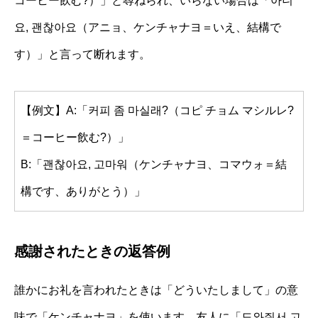
コーヒー飲む?）」と尋ねられ、いらない場合は「아니
요, 괜찮아요（アニョ、ケンチャナヨ＝いえ、結構で
す）」と言って断れます。
【例文】A:「커피 좀 마실래?（コピ チョム マシルレ?
＝コーヒー飲む?）」
B:「괜찮아요, 고마워（ケンチャナヨ、コマウォ＝結
構です、ありがとう）」
感謝されたときの返答例
誰かにお礼を言われたときは「どういたしまして」の意
味で「ケンチャナヨ」を使います。友人に「도와줘서 고