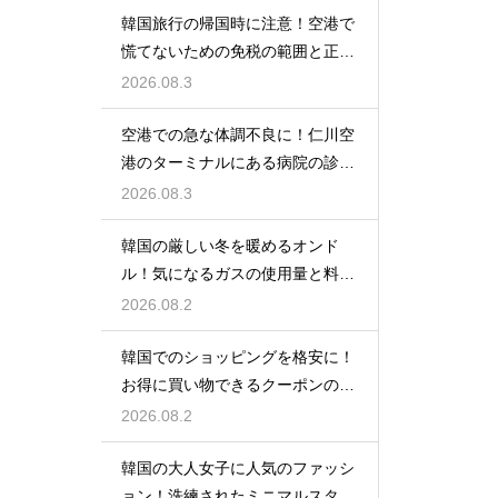
韓国旅行の帰国時に注意！空港で
慌てないための免税の範囲と正し
い計算
2026.08.3
空港での急な体調不良に！仁川空
港のターミナルにある病院の診療
時間
2026.08.3
韓国の厳しい冬を暖めるオンド
ル！気になるガスの使用量と料金
の目安
2026.08.2
韓国でのショッピングを格安に！
お得に買い物できるクーポンの賢
い探し方
2026.08.2
韓国の大人女子に人気のファッシ
ョン！洗練されたミニマルスタイ