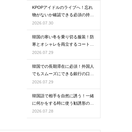
KPOPアイドルのライブへ！忘れ
物がないか確認できる必須の持ち
物リスト
2026.07.30
韓国の寒い冬を乗り切る服装！防
寒とオシャレを両立するコートの
種類
2026.07.29
韓国での長期滞在に必須！外国人
でもスムーズにできる銀行の口座
開設
2026.07.29
韓国語で相手を自然に誘う！一緒
に何かをする時に使う勧誘形の基
本の作り方
2026.07.28