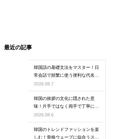
最近の記事
韓国語の基礎文法をマスター！日
常会話で頻繁に使う便利な代名詞
の一覧
2026.08.7
韓国の挨拶の文化に隠された意
味！片手ではなく両手で丁寧に握
手する理由
2026.08.6
韓国のトレンドファッションを楽
しむ！骨格ウェーブに似合うスタ