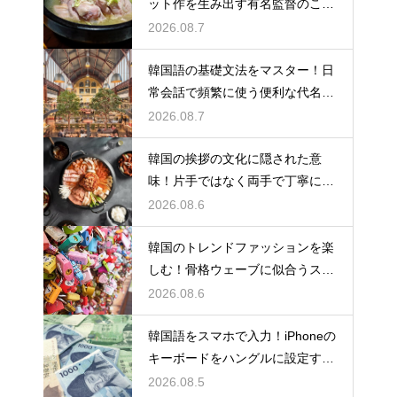
ット作を生み出す有名監督のこだ
わりの特徴
2026.08.7
韓国語の基礎文法をマスター！日
常会話で頻繁に使う便利な代名詞
の一覧
2026.08.7
韓国の挨拶の文化に隠された意
味！片手ではなく両手で丁寧に握
手する理由
2026.08.6
韓国のトレンドファッションを楽
しむ！骨格ウェーブに似合うスタ
イルの特徴
2026.08.6
韓国語をスマホで入力！iPhoneの
キーボードをハングルに設定する
手順
2026.08.5