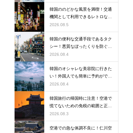
韓国ののどかな風景を満喫！交通
機関として利用できるレトロな観
光の馬車
2026.08.5
韓国の便利な交通手段であるタク
シー！悪質なぼったくりを防ぐ確
実な対策
2026.08.4
韓国のオシャレな美容院に行きた
い！外国人でも簡単に予約ができ
るアプリ
2026.08.4
韓国旅行の帰国時に注意！空港で
慌てないための免税の範囲と正し
い計算
2026.08.3
空港での急な体調不良に！仁川空