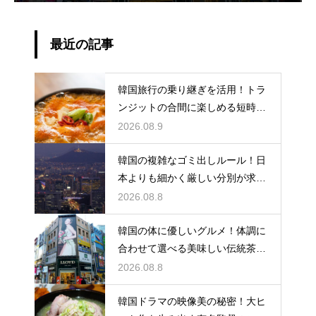
最近の記事
韓国旅行の乗り継ぎを活用！トラ
ンジットの合間に楽しめる短時間
の観光
2026.08.9
韓国の複雑なゴミ出しルール！日
本よりも細かく厳しい分別が求め
られる理由
2026.08.8
韓国の体に優しいグルメ！体調に
合わせて選べる美味しい伝統茶の
驚きの効能
2026.08.8
韓国ドラマの映像美の秘密！大ヒ