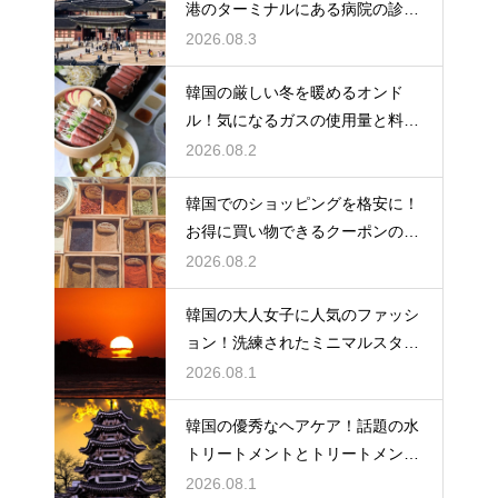
港のターミナルにある病院の診療
時間
2026.08.3
韓国の厳しい冬を暖めるオンド
ル！気になるガスの使用量と料金
の目安
2026.08.2
韓国でのショッピングを格安に！
お得に買い物できるクーポンの賢
い探し方
2026.08.2
韓国の大人女子に人気のファッシ
ョン！洗練されたミニマルスタイ
ルの特徴
2026.08.1
韓国の優秀なヘアケア！話題の水
トリートメントとトリートメント
の使い分け
2026.08.1