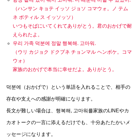
（ハンサン キョテ イッソ ジョソ コマウォ。ノ テム
ネ ボティル ス イッソッソ）
いつもそばにいてくれてありがとう。君のおかげで耐
えられたよ。
우리 가족 덕분에 정말 행복해. 고마워.
（ウリ カジョク ドクブネ チョンマル ヘンボケ。コマ
ウォ）
家族のおかげで本当に幸せだよ。ありがとう。
덕분에（おかげで）という単語を入れることで、相手の
存在や支えへの感謝が明確になります。
長文が難しい場合は、행복해, 고마워를家族のLINEやカ
カオトークの一言に添えるだけでも、十分あたたかいメ
ッセージになります。