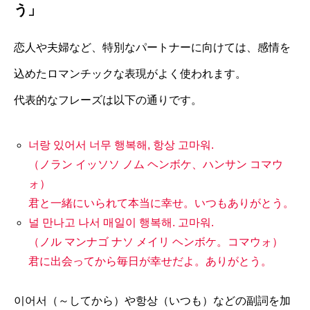
う」
恋人や夫婦など、特別なパートナーに向けては、感情を
込めたロマンチックな表現がよく使われます。
代表的なフレーズは以下の通りです。
너랑 있어서 너무 행복해, 항상 고마워.
（ノラン イッソソ ノム ヘンボケ、ハンサン コマウ
ォ）
君と一緒にいられて本当に幸せ。いつもありがとう。
널 만나고 나서 매일이 행복해. 고마워.
（ノル マンナゴ ナソ メイリ ヘンボケ。コマウォ）
君に出会ってから毎日が幸せだよ。ありがとう。
이어서（～してから）や항상（いつも）などの副詞を加