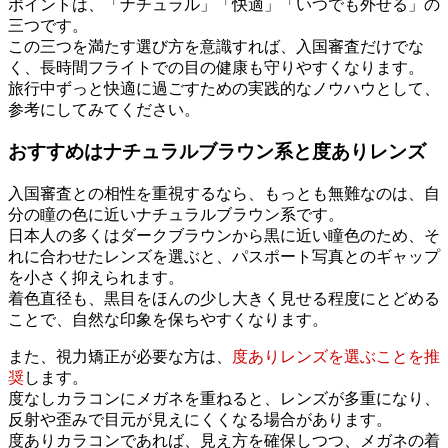
ポイントは、「ナチュラル」「快適」「いつでも外せる」の
三つです。
この三つを満たす選び方を意識すれば、入国審査だけでな
く、長時間フライトでの目の健康も守りやすくなります。
旅行中ずっと快適に過ごすための実践的なノウハウとして、
参考にしてみてください。
おすすめはナチュラルブラウン系と度ありレンズ
入国審査との相性を重視するなら、もっとも無難なのは、自
分の瞳の色に近いナチュラルブラウン系です。
日本人の多くはダークブラウンから黒に近い瞳色のため、そ
れに合わせたレンズを選ぶと、パスポート写真とのギャップ
を小さく抑えられます。
着色直径も、黒目をほんの少し大きく見せる程度にとどめる
ことで、自然な印象を保ちやすくなります。
また、視力矯正が必要な方は、
度ありレンズを選ぶことを推
奨
します。
度なしカラコンにメガネを重ねると、レンズが多重になり、
反射や歪みで目元が見えにくくなる場合があります。
度ありカラコンであれば、見え方を確保しつつ、メガネの着