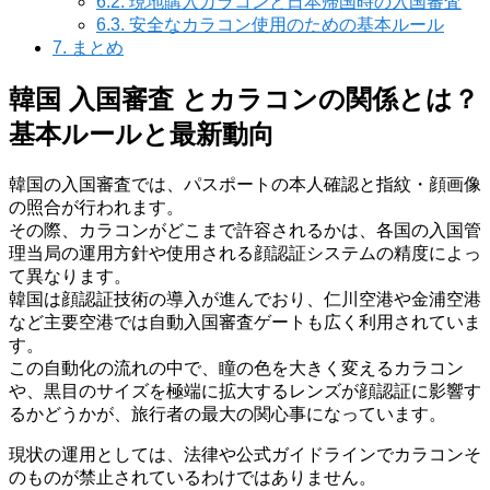
6.2.
現地購入カラコンと日本帰国時の入国審査
6.3.
安全なカラコン使用のための基本ルール
7.
まとめ
韓国 入国審査 とカラコンの関係とは？
基本ルールと最新動向
韓国の入国審査では、パスポートの本人確認と指紋・顔画像
の照合が行われます。
その際、カラコンがどこまで許容されるかは、各国の入国管
理当局の運用方針や使用される顔認証システムの精度によっ
て異なります。
韓国は顔認証技術の導入が進んでおり、仁川空港や金浦空港
など主要空港では自動入国審査ゲートも広く利用されていま
す。
この自動化の流れの中で、瞳の色を大きく変えるカラコン
や、黒目のサイズを極端に拡大するレンズが顔認証に影響す
るかどうかが、旅行者の最大の関心事になっています。
現状の運用としては、法律や公式ガイドラインでカラコンそ
のものが禁止されているわけではありません。