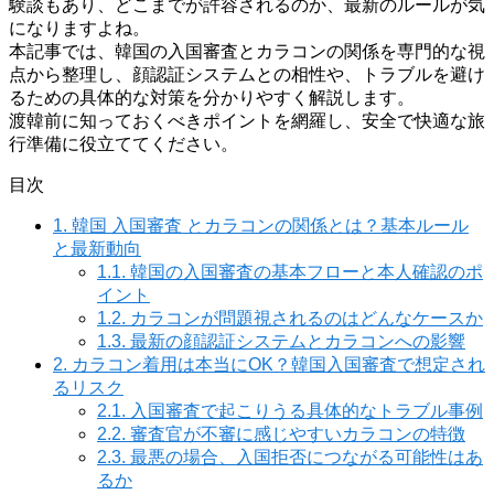
験談もあり、どこまでが許容されるのか、最新のルールが気
になりますよね。
本記事では、韓国の入国審査とカラコンの関係を専門的な視
点から整理し、顔認証システムとの相性や、トラブルを避け
るための具体的な対策を分かりやすく解説します。
渡韓前に知っておくべきポイントを網羅し、安全で快適な旅
行準備に役立ててください。
目次
1.
韓国 入国審査 とカラコンの関係とは？基本ルール
と最新動向
1.1.
韓国の入国審査の基本フローと本人確認のポ
イント
1.2.
カラコンが問題視されるのはどんなケースか
1.3.
最新の顔認証システムとカラコンへの影響
2.
カラコン着用は本当にOK？韓国入国審査で想定され
るリスク
2.1.
入国審査で起こりうる具体的なトラブル事例
2.2.
審査官が不審に感じやすいカラコンの特徴
2.3.
最悪の場合、入国拒否につながる可能性はあ
るか