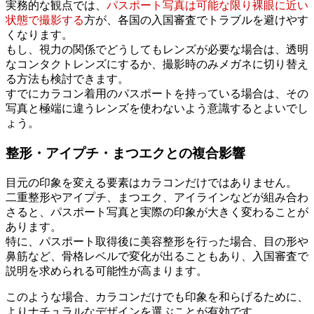
実務的な観点では、
パスポート写真は可能な限り裸眼に近い
状態で撮影する
方が、各国の入国審査でトラブルを避けやす
くなります。
もし、視力の関係でどうしてもレンズが必要な場合は、透明
なコンタクトレンズにするか、撮影時のみメガネに切り替え
る方法も検討できます。
すでにカラコン着用のパスポートを持っている場合は、その
写真と極端に違うレンズを使わないよう意識するとよいでし
ょう。
整形・アイプチ・まつエクとの複合影響
目元の印象を変える要素はカラコンだけではありません。
二重整形やアイプチ、まつエク、アイラインなどが組み合わ
さると、パスポート写真と実際の印象が大きく変わることが
あります。
特に、パスポート取得後に美容整形を行った場合、目の形や
鼻筋など、骨格レベルで変化が出ることもあり、入国審査で
説明を求められる可能性が高まります。
このような場合、カラコンだけでも印象を和らげるために、
よりナチュラルなデザインを選ぶことが有効です。