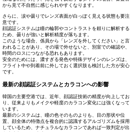
から見て不自然に感じられやすくなります。
さらに、涙や曇りでレンズ表面が白っぽく見える状態も要注
意です。
顔認証システムは瞳の輪郭やコントラストを頼りに解析する
ため、曇りが強いと解析精度が落ちます。
このような場合、係員から「レンズを外してください」と言
われることがあり、その場で外せないと、別室での確認や、
時間のロスにつながる恐れもあります。
安全のためには、濃すぎる発色や特殊デザインのレンズは、
フライト中や到着前に外しておく選択肢も検討した方が安心
です。
最新の顔認証システムとカラコンへの影響
韓国の主要空港では、近年、顔認証技術の精度が向上してお
り、従来よりもメイクや軽度のカラコン変化には強くなって
います。
最新のシステムは、瞳の色そのものよりも、目の形状や位
置、顔全体の特徴点を複合的に認識するアルゴリズムを採用
しているため、ナチュラルなカラコンであれば一致判定が出