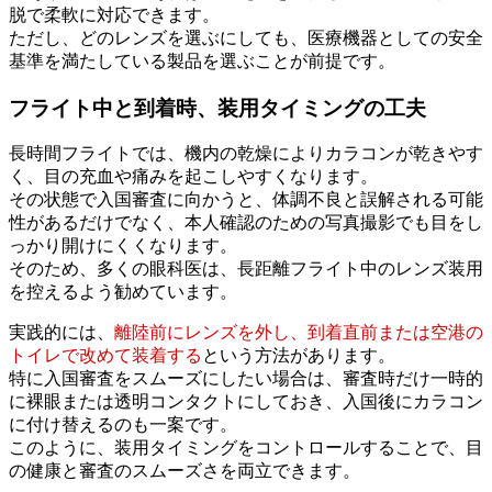
脱で柔軟に対応できます。
ただし、どのレンズを選ぶにしても、医療機器としての安全
基準を満たしている製品を選ぶことが前提です。
フライト中と到着時、装用タイミングの工夫
長時間フライトでは、機内の乾燥によりカラコンが乾きやす
く、目の充血や痛みを起こしやすくなります。
その状態で入国審査に向かうと、体調不良と誤解される可能
性があるだけでなく、本人確認のための写真撮影でも目をし
っかり開けにくくなります。
そのため、多くの眼科医は、長距離フライト中のレンズ装用
を控えるよう勧めています。
実践的には、
離陸前にレンズを外し、到着直前または空港の
トイレで改めて装着する
という方法があります。
特に入国審査をスムーズにしたい場合は、審査時だけ一時的
に裸眼または透明コンタクトにしておき、入国後にカラコン
に付け替えるのも一案です。
このように、装用タイミングをコントロールすることで、目
の健康と審査のスムーズさを両立できます。