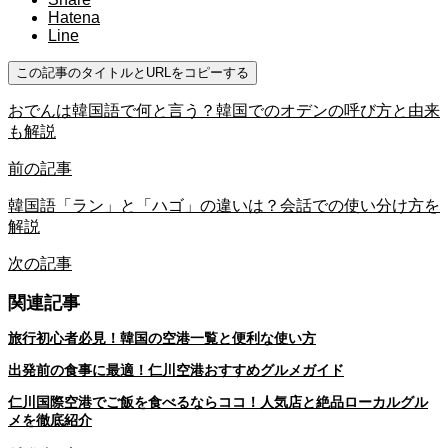
Hatena
Line
この記事のタイトルとURLをコピーする
おでんは韓国語で何と言う？韓国でのオデンの呼び方と由来
も解説
前の記事
韓国語「ラン」と「ハゴ」の違いは？会話での使い分け方を
解説
次の記事
関連記事
旅行初心者必見！韓国の空港一覧と便利な使い方
出発前の食事に最適！仁川空港おすすめグルメガイド
仁川国際空港でご飯を食べるならココ！人気店と絶品ローカルグル
メを徹底紹介