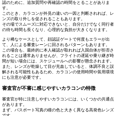
認のために、追加質問や再確認の時間をとることがありま
す。
このとき、カラコンが外見の違いの一因と判断されれば、レ
ンズの取り外しを促されることもあります。
その場でスムーズに対応できないと、自分だけでなく同行者
の待ち時間も長くなり、心理的な負担が大きくなります。
より稀なケースとして、顔認証ゲートで何度もエラーが出
て、人による審査レーンに回されるパターンもあります。
この場合も、最終的に本人確認が取れれば入国自体が拒否さ
れることは通常ありませんが、フライトの遅延や乗り継ぎ時
間が短い場合には、スケジュールへの影響が懸念されます。
また、レンズが乾燥して目が充血していると、体調不良と誤
解される可能性もあるため、カラコンの使用時間や装用環境
にも注意が必要です。
審査官が不審に感じやすいカラコンの特徴
審査官が特に注意しやすいカラコンには、いくつかの共通点
があります。
まず、パスポート写真の瞳の色と大きく異なる高発色レンズ
です。