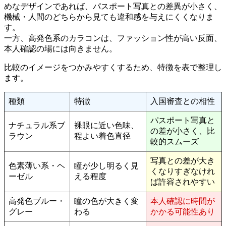
めなデザインであれば、パスポート写真との差異が小さく、
機械・人間のどちらから見ても違和感を与えにくくなりま
す。
一方、高発色系のカラコンは、ファッション性が高い反面、
本人確認の場には向きません。
比較のイメージをつかみやすくするため、特徴を表で整理し
ます。
種類
特徴
入国審査との相性
パスポート写真と
ナチュラル系ブ
裸眼に近い色味、
の差が小さく、比
ラウン
程よい着色直径
較的スムーズ
写真との差が大き
色素薄い系・ヘ
瞳が少し明るく見
くなりすぎなけれ
ーゼル
える程度
ば許容されやすい
高発色ブルー・
瞳の色が大きく変
本人確認に時間が
グレー
わる
かかる可能性あり