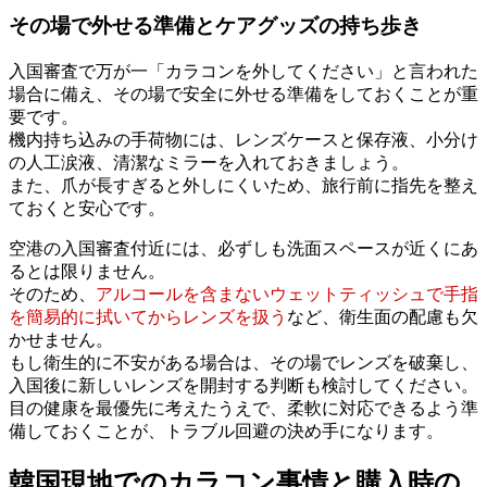
その場で外せる準備とケアグッズの持ち歩き
入国審査で万が一「カラコンを外してください」と言われた
場合に備え、その場で安全に外せる準備をしておくことが重
要です。
機内持ち込みの手荷物には、レンズケースと保存液、小分け
の人工涙液、清潔なミラーを入れておきましょう。
また、爪が長すぎると外しにくいため、旅行前に指先を整え
ておくと安心です。
空港の入国審査付近には、必ずしも洗面スペースが近くにあ
るとは限りません。
そのため、
アルコールを含まないウェットティッシュで手指
を簡易的に拭いてからレンズを扱う
など、衛生面の配慮も欠
かせません。
もし衛生的に不安がある場合は、その場でレンズを破棄し、
入国後に新しいレンズを開封する判断も検討してください。
目の健康を最優先に考えたうえで、柔軟に対応できるよう準
備しておくことが、トラブル回避の決め手になります。
韓国現地でのカラコン事情と購入時の