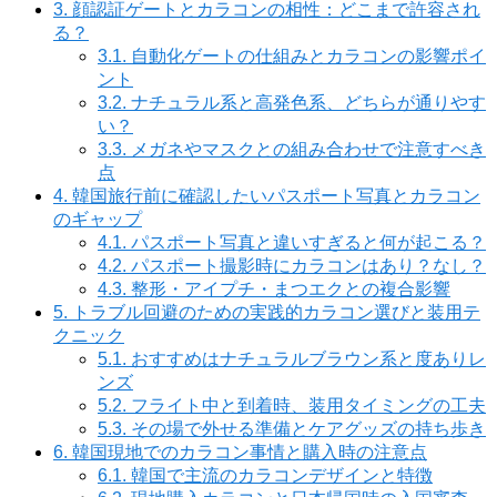
3.
顔認証ゲートとカラコンの相性：どこまで許容され
る？
3.1.
自動化ゲートの仕組みとカラコンの影響ポイ
ント
3.2.
ナチュラル系と高発色系、どちらが通りやす
い？
3.3.
メガネやマスクとの組み合わせで注意すべき
点
4.
韓国旅行前に確認したいパスポート写真とカラコン
のギャップ
4.1.
パスポート写真と違いすぎると何が起こる？
4.2.
パスポート撮影時にカラコンはあり？なし？
4.3.
整形・アイプチ・まつエクとの複合影響
5.
トラブル回避のための実践的カラコン選びと装用テ
クニック
5.1.
おすすめはナチュラルブラウン系と度ありレ
ンズ
5.2.
フライト中と到着時、装用タイミングの工夫
5.3.
その場で外せる準備とケアグッズの持ち歩き
6.
韓国現地でのカラコン事情と購入時の注意点
6.1.
韓国で主流のカラコンデザインと特徴