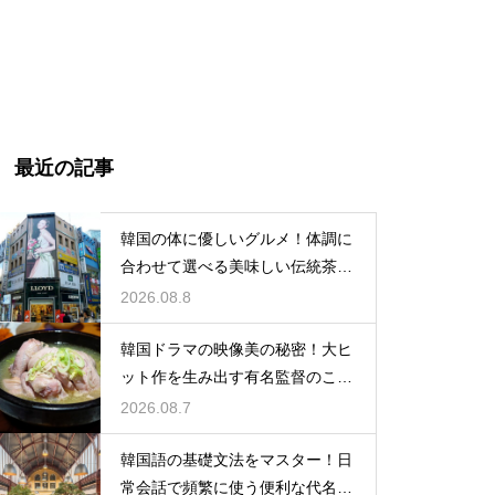
最近の記事
韓国の体に優しいグルメ！体調に
合わせて選べる美味しい伝統茶の
驚きの効能
2026.08.8
韓国ドラマの映像美の秘密！大ヒ
ット作を生み出す有名監督のこだ
わりの特徴
2026.08.7
韓国語の基礎文法をマスター！日
常会話で頻繁に使う便利な代名詞