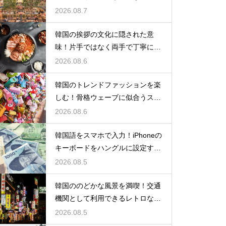
の一覧
2026.08.7
韓国の挨拶の文化に隠された意
味！片手ではなく両手で丁寧に握
手する理由
2026.08.6
韓国のトレンドファッションを楽
しむ！骨格ウェーブに似合うスタ
イルの特徴
2026.08.6
韓国語をスマホで入力！iPhoneの
キーボードをハングルに設定する
手順
2026.08.5
韓国ののどかな風景を満喫！交通
機関として利用できるレトロな観
光の馬車
2026.08.5