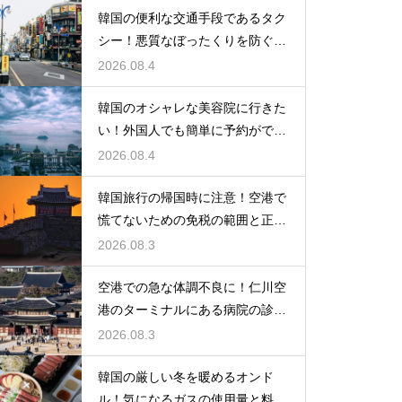
韓国の便利な交通手段であるタク
シー！悪質なぼったくりを防ぐ確
実な対策
2026.08.4
韓国のオシャレな美容院に行きた
い！外国人でも簡単に予約ができ
るアプリ
2026.08.4
韓国旅行の帰国時に注意！空港で
慌てないための免税の範囲と正し
い計算
2026.08.3
空港での急な体調不良に！仁川空
港のターミナルにある病院の診療
時間
2026.08.3
韓国の厳しい冬を暖めるオンド
ル！気になるガスの使用量と料金