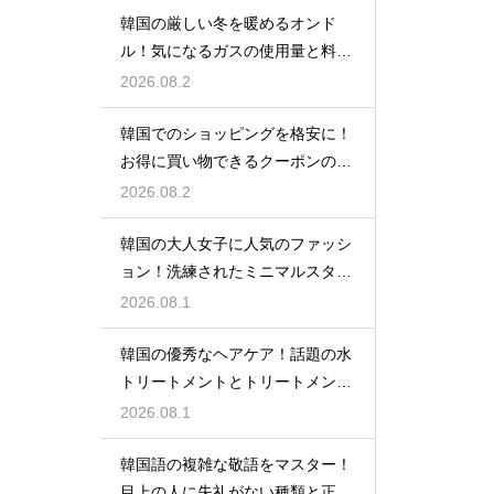
韓国の厳しい冬を暖めるオンド
ル！気になるガスの使用量と料金
の目安
2026.08.2
韓国でのショッピングを格安に！
お得に買い物できるクーポンの賢
い探し方
2026.08.2
韓国の大人女子に人気のファッシ
ョン！洗練されたミニマルスタイ
ルの特徴
2026.08.1
韓国の優秀なヘアケア！話題の水
トリートメントとトリートメント
の使い分け
2026.08.1
韓国語の複雑な敬語をマスター！
目上の人に失礼がない種類と正し