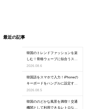
最近の記事
韓国のトレンドファッションを楽
しむ！骨格ウェーブに似合うスタ
イルの特徴
2026.08.6
韓国語をスマホで入力！iPhoneの
キーボードをハングルに設定する
手順
2026.08.5
韓国ののどかな風景を満喫！交通
機関として利用できるレトロな観