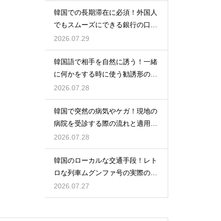
韓国での長期滞在に必須！外国人
でもスムーズにできる銀行の口座
開設
2026.07.29
韓国語で相手を自然に誘う！一緒
に何かをする時に使う勧誘形の基
本の作り方
2026.07.28
韓国で突然の病気やケガ！現地の
病院を受診する際の流れと適用さ
れる保険
2026.07.28
韓国のローカルな交通手段！レト
ロな列車ムグンファ号の実際の乗
り心地
2026.07.27