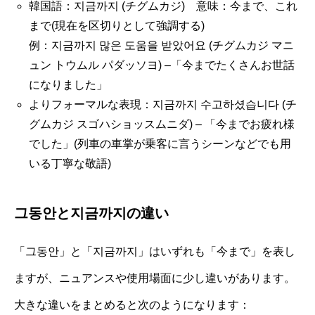
韓国語：지금까지 (チグムカジ) 意味：今まで、これ
まで(現在を区切りとして強調する)
例：지금까지 많은 도움을 받았어요 (チグムカジ マニ
ュン トウムル パダッソヨ) –「今までたくさんお世話
になりました」
よりフォーマルな表現：지금까지 수고하셨습니다 (チ
グムカジ スゴハショッスムニダ) – 「今までお疲れ様
でした」(列車の車掌が乗客に言うシーンなどでも用
いる丁寧な敬語)
그동안と지금까지の違い
「그동안」と「지금까지」はいずれも「今まで」を表し
ますが、ニュアンスや使用場面に少し違いがあります。
大きな違いをまとめると次のようになります：