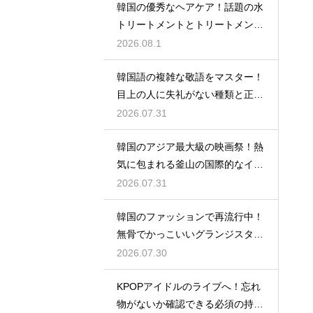
韓国の優秀なヘアケア！話題の水
トリートメントとトリートメント
の使い分け
2026.08.1
韓国語の複雑な敬語をマスター！
目上の人に失礼がない種類と正し
い使い分け
2026.07.31
韓国のアジア最大級の映画祭！熱
気に包まれる釜山の国際的なイベ
ント
2026.07.31
韓国のファッションで再流行中！
無骨でかっこいいグランジスタイ
ルの特徴
2026.07.30
KPOPアイドルのライブへ！忘れ
物がないか確認できる必須の持ち