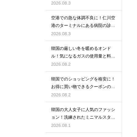
い計算
2026.08.3
空港での急な体調不良に！仁川空
港のターミナルにある病院の診療
時間
2026.08.3
韓国の厳しい冬を暖めるオンド
ル！気になるガスの使用量と料金
の目安
2026.08.2
韓国でのショッピングを格安に！
お得に買い物できるクーポンの賢
い探し方
2026.08.2
韓国の大人女子に人気のファッシ
ョン！洗練されたミニマルスタイ
ルの特徴
2026.08.1