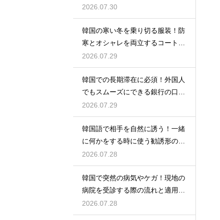
物リスト
2026.07.30
韓国の寒い冬を乗り切る服装！防
寒とオシャレを両立するコートの
種類
2026.07.29
韓国での長期滞在に必須！外国人
でもスムーズにできる銀行の口座
開設
2026.07.29
韓国語で相手を自然に誘う！一緒
に何かをする時に使う勧誘形の基
本の作り方
2026.07.28
韓国で突然の病気やケガ！現地の
病院を受診する際の流れと適用さ
れる保険
2026.07.28