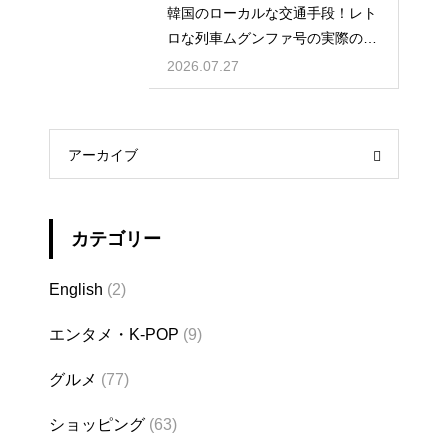
韓国のローカルな交通手段！レト
ロな列車ムグンファ号の実際の乗
り心地
2026.07.27
アーカイブ
カテゴリー
English
(2)
エンタメ・K-POP
(9)
グルメ
(77)
ショッピング
(63)