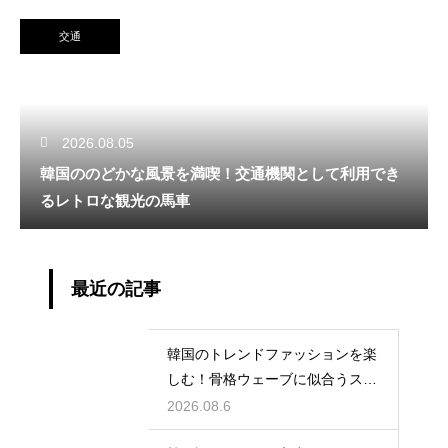
交通
2026.08.05
韓国ののどかな風景を満喫！交通機関として利用でき
るレトロな観光の馬車
最近の記事
韓国のトレンドファッションを楽
しむ！骨格ウェーブに似合うスタ
イルの特徴
2026.08.6