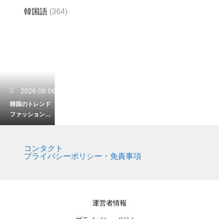
韓国語
(364)
2026.08.06
韓国のトレンド
ファッションを
楽しむ！骨格ウ
ェーブに似合う
スタイルの特徴
コンタクト
プライバシーポリシー・免責事項
2026.08.05
韓国語をスマホ
運営者情報
で入力！iPhone
のキーボードを