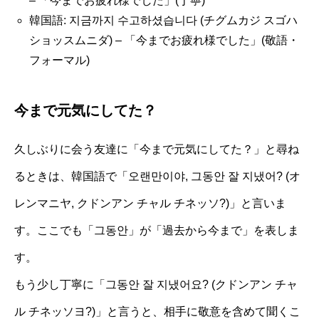
– 「今までお疲れ様でした」(丁寧)
韓国語: 지금까지 수고하셨습니다 (チグムカジ スゴハ
ショッスムニダ) – 「今までお疲れ様でした」(敬語・
フォーマル)
今まで元気にしてた？
久しぶりに会う友達に「今まで元気にしてた？」と尋ね
るときは、韓国語で「오랜만이야, 그동안 잘 지냈어? (オ
レンマニヤ, クドンアン チャル チネッソ?)」と言いま
す。ここでも「그동안」が「過去から今まで」を表しま
す。
もう少し丁寧に「그동안 잘 지냈어요? (クドンアン チャ
ル チネッソヨ?)」と言うと、相手に敬意を含めて聞くこ