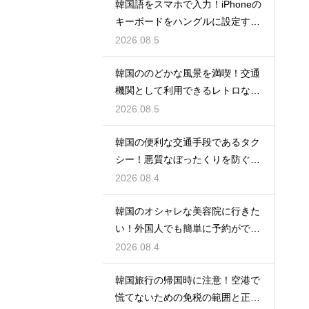
韓国語をスマホで入力！iPhoneの
キーボードをハングルに設定する
手順
2026.08.5
韓国ののどかな風景を満喫！交通
機関として利用できるレトロな観
光の馬車
2026.08.5
韓国の便利な交通手段であるタク
シー！悪質なぼったくりを防ぐ確
実な対策
2026.08.4
韓国のオシャレな美容院に行きた
い！外国人でも簡単に予約ができ
るアプリ
2026.08.4
韓国旅行の帰国時に注意！空港で
慌てないための免税の範囲と正し