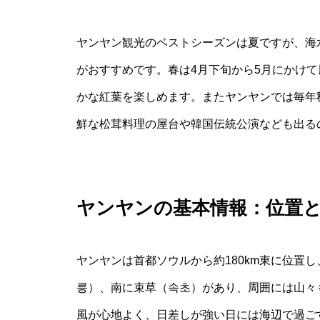
ヤンヤン観光のベストシーズンは夏ですが、海
がおすすめです。春は4月下旬から5月にかけ
かな紅葉を楽しめます。またヤンヤンでは毎年
鮮な松茸料理の屋台や韓国伝統公演なども出る
ヤンヤンの基本情報：位置
ヤンヤンは首都ソウルから約180km東に位置
릉）、南に束草（속초）があり、周囲には山々
風が心地よく、日差しが強い日には海辺で過ご