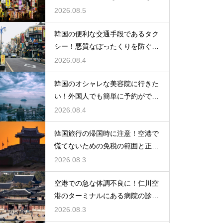
光の馬車
2026.08.5
韓国の便利な交通手段であるタク
シー！悪質なぼったくりを防ぐ確
実な対策
2026.08.4
韓国のオシャレな美容院に行きた
い！外国人でも簡単に予約ができ
るアプリ
2026.08.4
韓国旅行の帰国時に注意！空港で
慌てないための免税の範囲と正し
い計算
2026.08.3
空港での急な体調不良に！仁川空
港のターミナルにある病院の診療
時間
2026.08.3