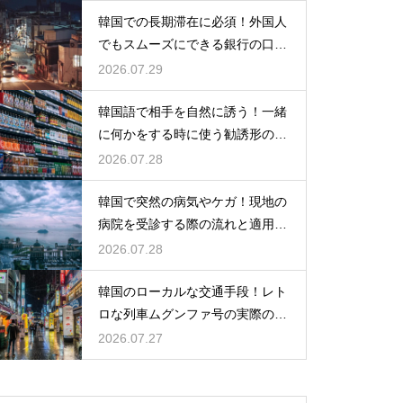
韓国での長期滞在に必須！外国人
でもスムーズにできる銀行の口座
開設
2026.07.29
韓国語で相手を自然に誘う！一緒
に何かをする時に使う勧誘形の基
本の作り方
2026.07.28
韓国で突然の病気やケガ！現地の
病院を受診する際の流れと適用さ
れる保険
2026.07.28
韓国のローカルな交通手段！レト
ロな列車ムグンファ号の実際の乗
り心地
2026.07.27