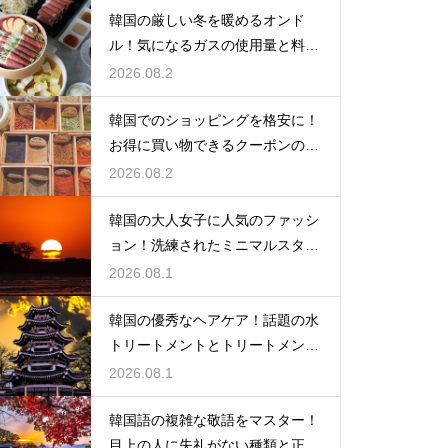
韓国の厳しい冬を暖めるオンド
ル！気になるガスの使用量と料金
の目安
2026.08.2
韓国でのショッピングを格安に！
お得に買い物できるクーポンの賢
い探し方
2026.08.2
韓国の大人女子に人気のファッシ
ョン！洗練されたミニマルスタイ
ルの特徴
2026.08.1
韓国の優秀なヘアケア！話題の水
トリートメントとトリートメント
の使い分け
2026.08.1
韓国語の複雑な敬語をマスター！
目上の人に失礼がない種類と正し