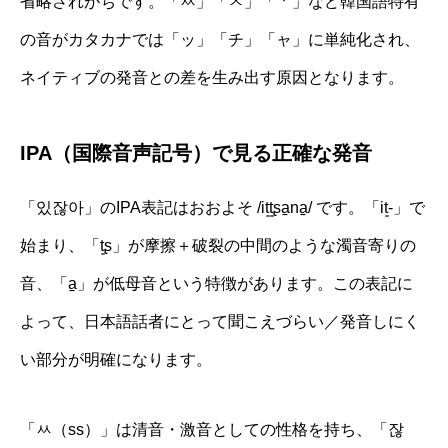
省略されがちです。「ㅆ」「ㅈ」「ㆍ」など韓国語特有
の音がカタカナでは「ッ」「チ」「ャ」に単純化され、
ネイティブの発音との差を生み出す原因となります。
IPA（国際音声記号）で見る正確な発音
「있잖아」のIPA表記はおおよそ /it͈t͈ʂa̠na̠/ です。「it͈-」で
始まり、「t͈ʂ」が摩擦＋破裂の中間のような濁音寄りの
音、「a̠」が低母音という特徴があります。この表記に
よって、日本語話者にとって聞こえづらい／発音しにく
い部分が明確になります。
「ㅆ（ss）」は清音・激音としての性格を持ち、「잖