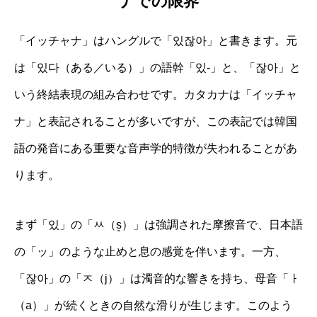
ナでの限界
「イッチャナ」はハングルで「있잖아」と書きます。元
は「있다（ある／いる）」の語幹「있-」と、「잖아」と
いう終結表現の組み合わせです。カタカナは「イッチャ
ナ」と表記されることが多いですが、この表記では韓国
語の発音にある重要な音声学的特徴が失われることがあ
ります。
まず「있」の「ㅆ（s͈）」は強調された摩擦音で、日本語
の「ッ」のような止めと息の感覚を伴います。一方、
「잖아」の「ㅈ（j）」は濁音的な響きを持ち、母音「ㅏ
（a）」が続くときの自然な滑りが生じます。このよう