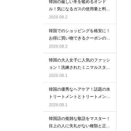
韓国の厳しい冬を暖めるオンド
ル！気になるガスの使用量と料金
の目安
2026.08.2
韓国でのショッピングを格安に！
お得に買い物できるクーポンの賢
い探し方
2026.08.2
韓国の大人女子に人気のファッシ
ョン！洗練されたミニマルスタイ
ルの特徴
2026.08.1
韓国の優秀なヘアケア！話題の水
トリートメントとトリートメント
の使い分け
2026.08.1
韓国語の複雑な敬語をマスター！
目上の人に失礼がない種類と正し