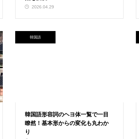
2026.04.29
韓国語
韓国語形容詞のヘヨ体一覧で一目
瞭然！基本形からの変化も丸わか
り