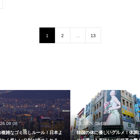
1
2
…
13
26.08.08
2026.08.08
の複雑なゴミ出しルール！日本よ
韓国の体に優しいグルメ！体調