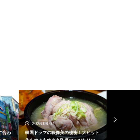
2026.08.07
2026.08.
に合わ
韓国ドラマの映像美の秘密！大ヒット
韓国語の基礎