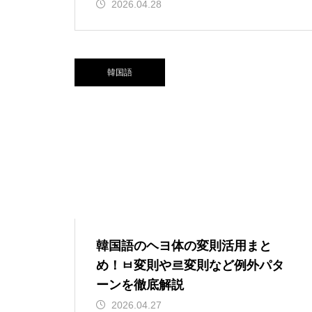
2026.04.28
韓国語
韓国語のヘヨ体の変則活用まと
め！ㅂ変則や르変則など例外パタ
ーンを徹底解説
2026.04.27