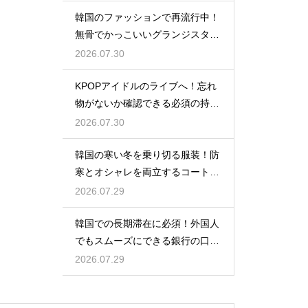
韓国のファッションで再流行中！
無骨でかっこいいグランジスタイ
ルの特徴
2026.07.30
KPOPアイドルのライブへ！忘れ
物がないか確認できる必須の持ち
物リスト
2026.07.30
韓国の寒い冬を乗り切る服装！防
寒とオシャレを両立するコートの
種類
2026.07.29
韓国での長期滞在に必須！外国人
でもスムーズにできる銀行の口座
開設
2026.07.29