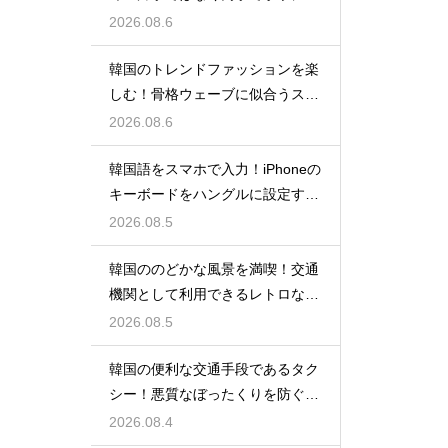
手する理由
2026.08.6
韓国のトレンドファッションを楽
しむ！骨格ウェーブに似合うスタ
イルの特徴
2026.08.6
韓国語をスマホで入力！iPhoneの
キーボードをハングルに設定する
手順
2026.08.5
韓国ののどかな風景を満喫！交通
機関として利用できるレトロな観
光の馬車
2026.08.5
韓国の便利な交通手段であるタク
シー！悪質なぼったくりを防ぐ確
実な対策
2026.08.4