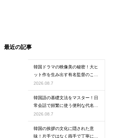
最近の記事
韓国ドラマの映像美の秘密！大ヒ
ット作を生み出す有名監督のこだ
わりの特徴
2026.08.7
韓国語の基礎文法をマスター！日
常会話で頻繁に使う便利な代名詞
の一覧
2026.08.7
韓国の挨拶の文化に隠された意
味！片手ではなく両手で丁寧に握