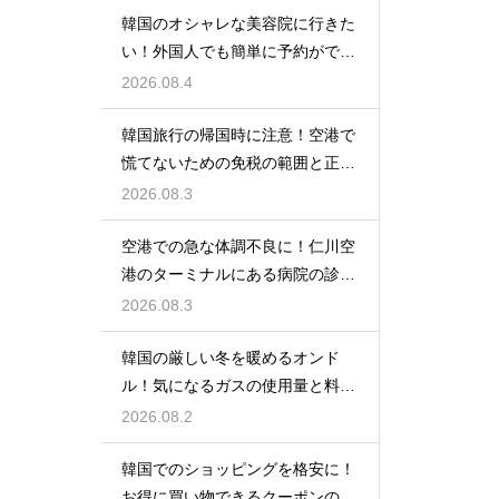
韓国のオシャレな美容院に行きた
い！外国人でも簡単に予約ができ
るアプリ
2026.08.4
韓国旅行の帰国時に注意！空港で
慌てないための免税の範囲と正し
い計算
2026.08.3
空港での急な体調不良に！仁川空
港のターミナルにある病院の診療
時間
2026.08.3
韓国の厳しい冬を暖めるオンド
ル！気になるガスの使用量と料金
の目安
2026.08.2
韓国でのショッピングを格安に！
お得に買い物できるクーポンの賢