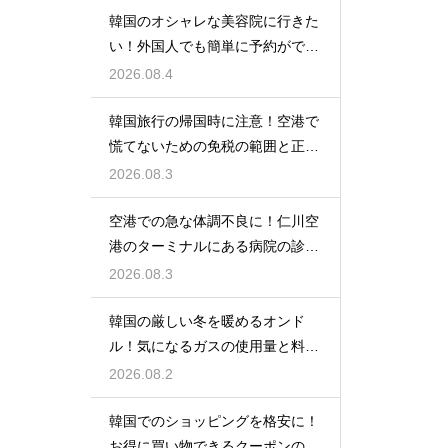
韓国のオシャレな美容院に行きた
い！外国人でも簡単に予約ができ
るアプリ
2026.08.4
韓国旅行の帰国時に注意！空港で
慌てないための免税の範囲と正し
い計算
2026.08.3
空港での急な体調不良に！仁川空
港のターミナルにある病院の診療
時間
2026.08.3
韓国の厳しい冬を暖めるオンド
ル！気になるガスの使用量と料金
の目安
2026.08.2
韓国でのショッピングを格安に！
お得に買い物できるクーポンの賢