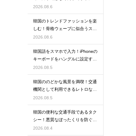
手する理由
2026.08.6
韓国のトレンドファッションを楽
しむ！骨格ウェーブに似合うスタ
イルの特徴
2026.08.6
韓国語をスマホで入力！iPhoneの
キーボードをハングルに設定する
手順
2026.08.5
韓国ののどかな風景を満喫！交通
機関として利用できるレトロな観
光の馬車
2026.08.5
韓国の便利な交通手段であるタク
シー！悪質なぼったくりを防ぐ確
実な対策
2026.08.4