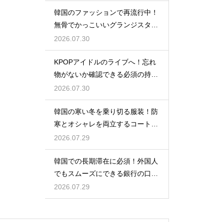
韓国のファッションで再流行中！
無骨でかっこいいグランジスタイ
ルの特徴
2026.07.30
KPOPアイドルのライブへ！忘れ
物がないか確認できる必須の持ち
物リスト
2026.07.30
韓国の寒い冬を乗り切る服装！防
寒とオシャレを両立するコートの
種類
2026.07.29
韓国での長期滞在に必須！外国人
でもスムーズにできる銀行の口座
開設
2026.07.29