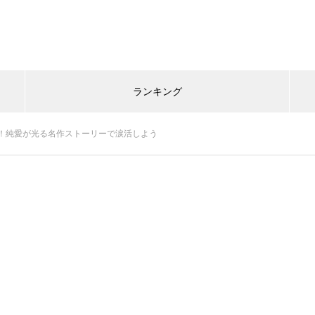
ランキング
！純愛が光る名作ストーリーで涙活しよう