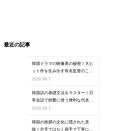
最近の記事
韓国ドラマの映像美の秘密！大ヒ
ット作を生み出す有名監督のこだ
わりの特徴
2026.08.7
韓国語の基礎文法をマスター！日
常会話で頻繁に使う便利な代名詞
の一覧
2026.08.7
韓国の挨拶の文化に隠された意
味！片手ではなく両手で丁寧に握