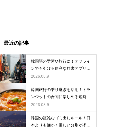
最近の記事
韓国語の学習や旅行に！オフライ
ンでも引ける便利な辞書アプリの
活用法
2026.08.9
韓国旅行の乗り継ぎを活用！トラ
ンジットの合間に楽しめる短時間
の観光
2026.08.9
韓国の複雑なゴミ出しルール！日
本よりも細かく厳しい分別が求め