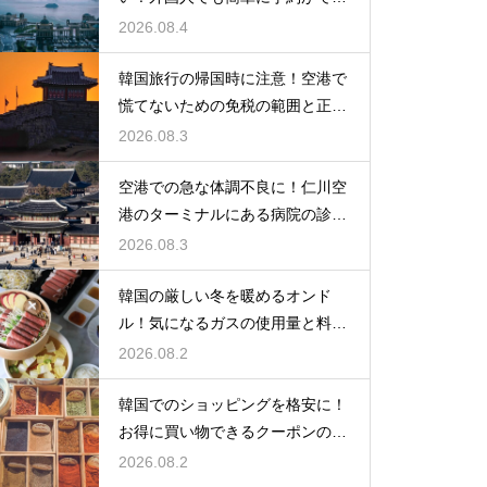
るアプリ
2026.08.4
韓国旅行の帰国時に注意！空港で
慌てないための免税の範囲と正し
い計算
2026.08.3
空港での急な体調不良に！仁川空
港のターミナルにある病院の診療
時間
2026.08.3
韓国の厳しい冬を暖めるオンド
ル！気になるガスの使用量と料金
の目安
2026.08.2
韓国でのショッピングを格安に！
お得に買い物できるクーポンの賢
い探し方
2026.08.2