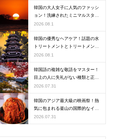
韓国の大人女子に人気のファッシ
ョン！洗練されたミニマルスタイ
ルの特徴
2026.08.1
韓国の優秀なヘアケア！話題の水
トリートメントとトリートメント
の使い分け
2026.08.1
韓国語の複雑な敬語をマスター！
目上の人に失礼がない種類と正し
い使い分け
2026.07.31
韓国のアジア最大級の映画祭！熱
気に包まれる釜山の国際的なイベ
ント
2026.07.31