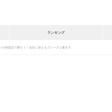
ランキング
ジを韓国語で贈ろう！告白に使えるフレーズと書き方