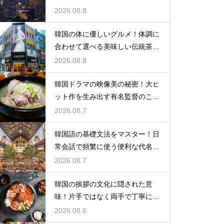
られる理由
2026.08.8
韓国の体に優しいグルメ！体調に
合わせて選べる美味しい伝統茶の
驚きの効能
2026.08.8
韓国ドラマの映像美の秘密！大ヒ
ット作を生み出す有名監督のこだ
わりの特徴
2026.08.7
韓国語の基礎文法をマスター！日
常会話で頻繁に使う便利な代名詞
の一覧
2026.08.7
韓国の挨拶の文化に隠された意
味！片手ではなく両手で丁寧に握
手する理由
2026.08.6