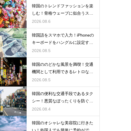
韓国のトレンドファッションを楽
しむ！骨格ウェーブに似合うスタ
イルの特徴
2026.08.6
韓国語をスマホで入力！iPhoneの
キーボードをハングルに設定する
手順
2026.08.5
韓国ののどかな風景を満喫！交通
機関として利用できるレトロな観
光の馬車
2026.08.5
韓国の便利な交通手段であるタク
シー！悪質なぼったくりを防ぐ確
実な対策
2026.08.4
韓国のオシャレな美容院に行きた
い！外国人でも簡単に予約ができ