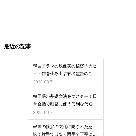
最近の記事
韓国ドラマの映像美の秘密！大ヒ
ット作を生み出す有名監督のこだ
わりの特徴
2026.08.7
韓国語の基礎文法をマスター！日
常会話で頻繁に使う便利な代名詞
の一覧
2026.08.7
韓国の挨拶の文化に隠された意
味！片手ではなく両手で丁寧に握