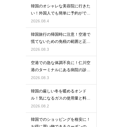
韓国のオシャレな美容院に行きた
い！外国人でも簡単に予約ができ
るアプリ
2026.08.4
韓国旅行の帰国時に注意！空港で
慌てないための免税の範囲と正し
い計算
2026.08.3
空港での急な体調不良に！仁川空
港のターミナルにある病院の診療
時間
2026.08.3
韓国の厳しい冬を暖めるオンド
ル！気になるガスの使用量と料金
の目安
2026.08.2
韓国でのショッピングを格安に！
お得に買い物できるクーポンの賢