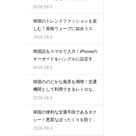
手する理由
2026.08.6
韓国のトレンドファッションを楽
しむ！骨格ウェーブに似合うスタ
イルの特徴
2026.08.6
韓国語をスマホで入力！iPhoneの
キーボードをハングルに設定する
手順
2026.08.5
韓国ののどかな風景を満喫！交通
機関として利用できるレトロな観
光の馬車
2026.08.5
韓国の便利な交通手段であるタク
シー！悪質なぼったくりを防ぐ確
実な対策
2026.08.4