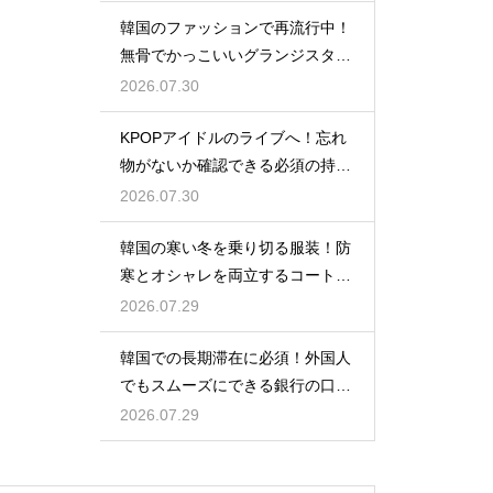
韓国のファッションで再流行中！
無骨でかっこいいグランジスタイ
ルの特徴
2026.07.30
KPOPアイドルのライブへ！忘れ
物がないか確認できる必須の持ち
物リスト
2026.07.30
韓国の寒い冬を乗り切る服装！防
寒とオシャレを両立するコートの
種類
2026.07.29
韓国での長期滞在に必須！外国人
でもスムーズにできる銀行の口座
開設
2026.07.29