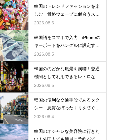
韓国のトレンドファッションを楽
しむ！骨格ウェーブに似合うスタ
イルの特徴
2026.08.6
韓国語をスマホで入力！iPhoneの
キーボードをハングルに設定する
手順
2026.08.5
韓国ののどかな風景を満喫！交通
機関として利用できるレトロな観
光の馬車
2026.08.5
韓国の便利な交通手段であるタク
シー！悪質なぼったくりを防ぐ確
実な対策
2026.08.4
韓国のオシャレな美容院に行きた
い！外国人でも簡単に予約ができ