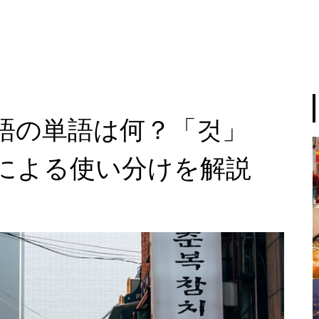
語の単語は何？「것」
による使い分けを解説