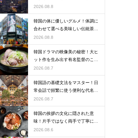
られる理由
2026.08.8
韓国の体に優しいグルメ！体調に
合わせて選べる美味しい伝統茶の
驚きの効能
2026.08.8
韓国ドラマの映像美の秘密！大ヒ
ット作を生み出す有名監督のこだ
わりの特徴
2026.08.7
韓国語の基礎文法をマスター！日
常会話で頻繁に使う便利な代名詞
の一覧
2026.08.7
韓国の挨拶の文化に隠された意
味！片手ではなく両手で丁寧に握
手する理由
2026.08.6