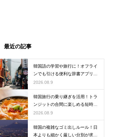
最近の記事
韓国語の学習や旅行に！オフライ
ンでも引ける便利な辞書アプリの
活用法
2026.08.9
韓国旅行の乗り継ぎを活用！トラ
ンジットの合間に楽しめる短時間
の観光
2026.08.9
韓国の複雑なゴミ出しルール！日
本よりも細かく厳しい分別が求め