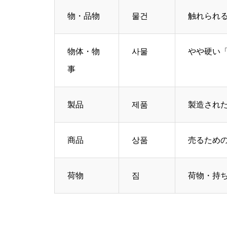
物・品物
물건
触れられ
物体・物
사물
やや硬い
事
製品
제품
製造され
商品
상품
売るため
荷物
짐
荷物・持