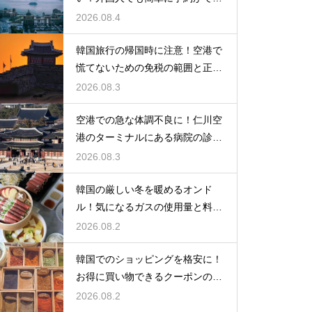
るアプリ
2026.08.4
韓国旅行の帰国時に注意！空港で
慌てないための免税の範囲と正し
い計算
2026.08.3
空港での急な体調不良に！仁川空
港のターミナルにある病院の診療
時間
2026.08.3
韓国の厳しい冬を暖めるオンド
ル！気になるガスの使用量と料金
の目安
2026.08.2
韓国でのショッピングを格安に！
お得に買い物できるクーポンの賢
い探し方
2026.08.2