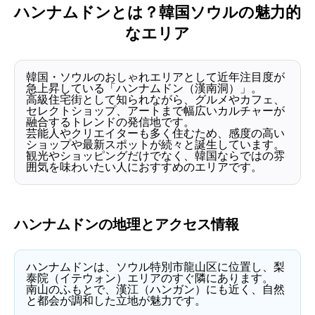
ハンナムドンとは？韓国ソウルの魅力的
なエリア
韓国・ソウルのおしゃれエリアとして近年注目度が
急上昇している「ハンナムドン（漢南洞）」。
高級住宅街として知られながら、グルメやカフェ、
セレクトショップ、アートまで幅広いカルチャーが
融合するトレンドの発信地です。
芸能人やクリエイターも多く住むため、感度の高い
ショップや最新スポットが続々と誕生しています。
観光やショッピングだけでなく、韓国ならではの雰
囲気を味わいたい人におすすめのエリアです。
ハンナムドンの地理とアクセス情報
ハンナムドンは、ソウル特別市龍山区に位置し、梨
泰院（イテウォン）エリアのすぐ隣にあります。
南山のふもとで、漢江（ハンガン）にも近く、自然
と都会が調和した立地が魅力です。