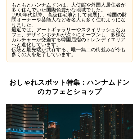
もともとハンナムドンは、大使館や外国人居住者が
多く住んでいた国際色豊かな地域でした。
1990年代以降、高級住宅地として発展し、韓国の財
閥オーナーや芸能人など著名人も多く住むようにな
りました。
最近では、アートギャラリーやスタイリッシュなカ
フェ、デザインホテルが次々にオープンし、多様な
カルチャーが交差する韓国屈指のトレンディエリア
へと進化しています。
伝統と最先端が共存する、唯一無二の街並みが今も
多くの人を魅了しています。
おしゃれスポット特集：ハンナムドン
のカフェとショップ