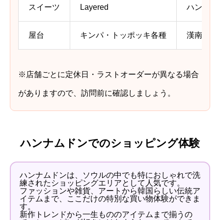
スイーツ
Layered
ハンナム
屋台
キンパ・トッポッキ各種
漢南市場
※店舗ごとに定休日・ラストオーダーが異なる場合
がありますので、訪問前に確認しましょう。
ハンナムドンでのショッピング体験
ハンナムドンは、ソウルの中でも特におしゃれで洗
練されたショッピングエリアとして人気です。
ファッションや雑貨、アートから韓国らしい伝統ア
イテムまで、ここだけの特別な買い物体験ができま
す。
新作トレンドから一生もののアイテムまで揃うの