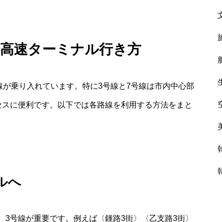
た高速ターミナル行き方
線が乗り入れています。特に3号線と7号線は市内中心部
セスに便利です。以下では各路線を利用する方法をまと
ルへ
、3号線が重要です。例えば〈鍾路3街〉〈乙支路3街〉