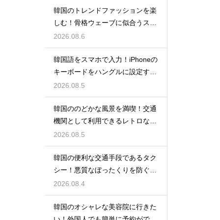
韓国のトレンドファッションを楽
しむ！骨格ウェーブに似合うスタ
イルの特徴
2026.08.6
韓国語をスマホで入力！iPhoneの
キーボードをハングルに設定する
手順
2026.08.5
韓国ののどかな風景を満喫！交通
機関として利用できるレトロな観
光の馬車
2026.08.5
韓国の便利な交通手段であるタク
シー！悪質なぼったくりを防ぐ確
実な対策
2026.08.4
韓国のオシャレな美容院に行きた
い！外国人でも簡単に予約ができ