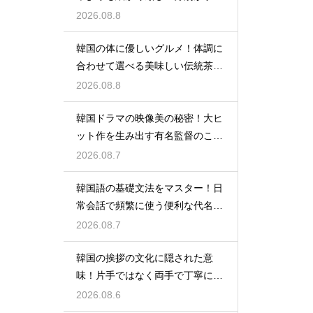
られる理由
2026.08.8
韓国の体に優しいグルメ！体調に
合わせて選べる美味しい伝統茶の
驚きの効能
2026.08.8
韓国ドラマの映像美の秘密！大ヒ
ット作を生み出す有名監督のこだ
わりの特徴
2026.08.7
韓国語の基礎文法をマスター！日
常会話で頻繁に使う便利な代名詞
の一覧
2026.08.7
韓国の挨拶の文化に隠された意
味！片手ではなく両手で丁寧に握
手する理由
2026.08.6