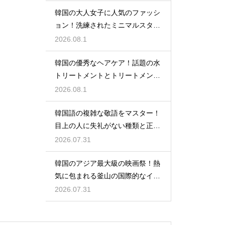
韓国の大人女子に人気のファッシ
ョン！洗練されたミニマルスタイ
ルの特徴
2026.08.1
韓国の優秀なヘアケア！話題の水
トリートメントとトリートメント
の使い分け
2026.08.1
韓国語の複雑な敬語をマスター！
目上の人に失礼がない種類と正し
い使い分け
2026.07.31
韓国のアジア最大級の映画祭！熱
気に包まれる釜山の国際的なイベ
ント
2026.07.31