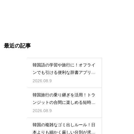
最近の記事
韓国語の学習や旅行に！オフライ
ンでも引ける便利な辞書アプリの
活用法
2026.08.9
韓国旅行の乗り継ぎを活用！トラ
ンジットの合間に楽しめる短時間
の観光
2026.08.9
韓国の複雑なゴミ出しルール！日
本よりも細かく厳しい分別が求め