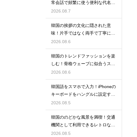
常会話で頻繁に使う便利な代名詞
の一覧
2026.08.7
韓国の挨拶の文化に隠された意
味！片手ではなく両手で丁寧に握
手する理由
2026.08.6
韓国のトレンドファッションを楽
しむ！骨格ウェーブに似合うスタ
イルの特徴
2026.08.6
韓国語をスマホで入力！iPhoneの
キーボードをハングルに設定する
手順
2026.08.5
韓国ののどかな風景を満喫！交通
機関として利用できるレトロな観
光の馬車
2026.08.5