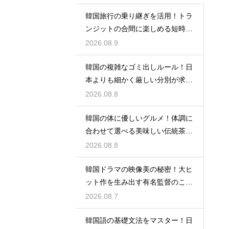
韓国旅行の乗り継ぎを活用！トラ
ンジットの合間に楽しめる短時間
の観光
2026.08.9
韓国の複雑なゴミ出しルール！日
本よりも細かく厳しい分別が求め
られる理由
2026.08.8
韓国の体に優しいグルメ！体調に
合わせて選べる美味しい伝統茶の
驚きの効能
2026.08.8
韓国ドラマの映像美の秘密！大ヒ
ット作を生み出す有名監督のこだ
わりの特徴
2026.08.7
韓国語の基礎文法をマスター！日