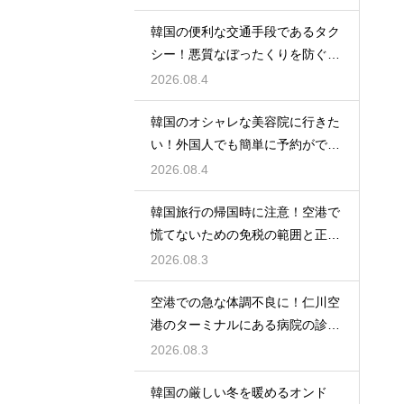
韓国の便利な交通手段であるタク
シー！悪質なぼったくりを防ぐ確
実な対策
2026.08.4
韓国のオシャレな美容院に行きた
い！外国人でも簡単に予約ができ
るアプリ
2026.08.4
韓国旅行の帰国時に注意！空港で
慌てないための免税の範囲と正し
い計算
2026.08.3
空港での急な体調不良に！仁川空
港のターミナルにある病院の診療
時間
2026.08.3
韓国の厳しい冬を暖めるオンド