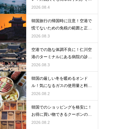
るアプリ
2026.08.4
韓国旅行の帰国時に注意！空港で
慌てないための免税の範囲と正し
い計算
2026.08.3
空港での急な体調不良に！仁川空
港のターミナルにある病院の診療
時間
2026.08.3
韓国の厳しい冬を暖めるオンド
ル！気になるガスの使用量と料金
の目安
2026.08.2
韓国でのショッピングを格安に！
お得に買い物できるクーポンの賢
い探し方
2026.08.2