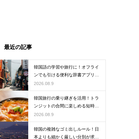
最近の記事
韓国語の学習や旅行に！オフライ
ンでも引ける便利な辞書アプリの
活用法
2026.08.9
韓国旅行の乗り継ぎを活用！トラ
ンジットの合間に楽しめる短時間
の観光
2026.08.9
韓国の複雑なゴミ出しルール！日
本よりも細かく厳しい分別が求め