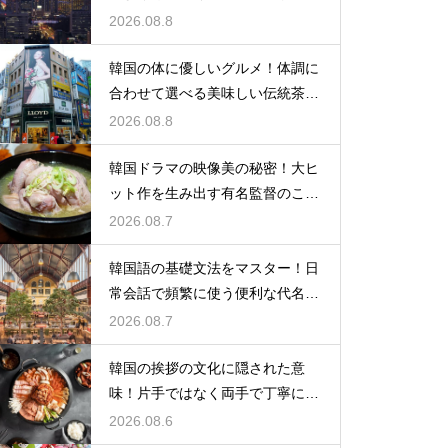
られる理由
2026.08.8
韓国の体に優しいグルメ！体調に
合わせて選べる美味しい伝統茶の
驚きの効能
2026.08.8
韓国ドラマの映像美の秘密！大ヒ
ット作を生み出す有名監督のこだ
わりの特徴
2026.08.7
韓国語の基礎文法をマスター！日
常会話で頻繁に使う便利な代名詞
の一覧
2026.08.7
韓国の挨拶の文化に隠された意
味！片手ではなく両手で丁寧に握
手する理由
2026.08.6