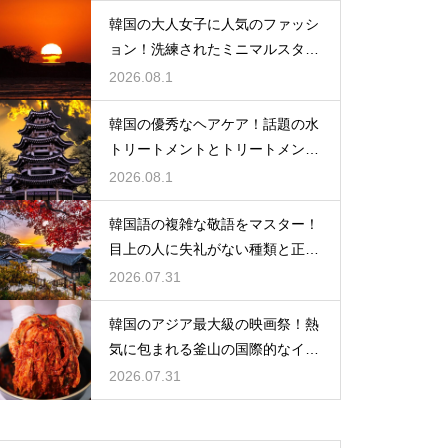
韓国の大人女子に人気のファッシ
ョン！洗練されたミニマルスタイ
ルの特徴
2026.08.1
韓国の優秀なヘアケア！話題の水
トリートメントとトリートメント
の使い分け
2026.08.1
韓国語の複雑な敬語をマスター！
目上の人に失礼がない種類と正し
い使い分け
2026.07.31
韓国のアジア最大級の映画祭！熱
気に包まれる釜山の国際的なイベ
ント
2026.07.31