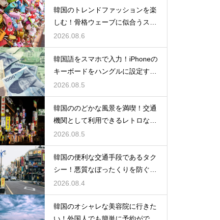
韓国のトレンドファッションを楽
しむ！骨格ウェーブに似合うスタ
イルの特徴
2026.08.6
韓国語をスマホで入力！iPhoneの
キーボードをハングルに設定する
手順
2026.08.5
韓国ののどかな風景を満喫！交通
機関として利用できるレトロな観
光の馬車
2026.08.5
韓国の便利な交通手段であるタク
シー！悪質なぼったくりを防ぐ確
実な対策
2026.08.4
韓国のオシャレな美容院に行きた
い！外国人でも簡単に予約ができ