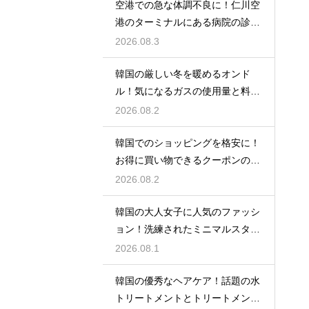
空港での急な体調不良に！仁川空
港のターミナルにある病院の診療
時間
2026.08.3
韓国の厳しい冬を暖めるオンド
ル！気になるガスの使用量と料金
の目安
2026.08.2
韓国でのショッピングを格安に！
お得に買い物できるクーポンの賢
い探し方
2026.08.2
韓国の大人女子に人気のファッシ
ョン！洗練されたミニマルスタイ
ルの特徴
2026.08.1
韓国の優秀なヘアケア！話題の水
トリートメントとトリートメント