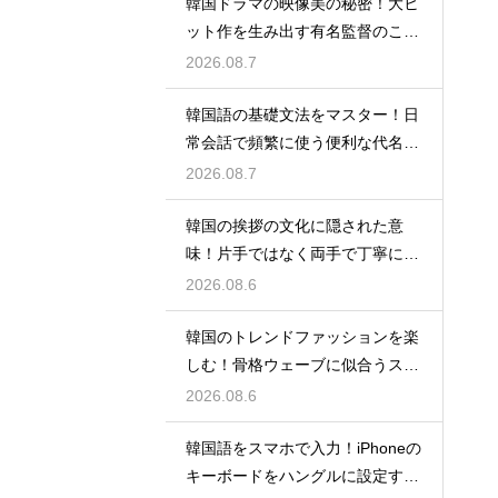
韓国ドラマの映像美の秘密！大ヒ
ット作を生み出す有名監督のこだ
わりの特徴
2026.08.7
韓国語の基礎文法をマスター！日
常会話で頻繁に使う便利な代名詞
の一覧
2026.08.7
韓国の挨拶の文化に隠された意
味！片手ではなく両手で丁寧に握
手する理由
2026.08.6
韓国のトレンドファッションを楽
しむ！骨格ウェーブに似合うスタ
イルの特徴
2026.08.6
韓国語をスマホで入力！iPhoneの
キーボードをハングルに設定する