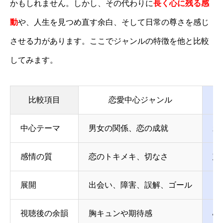
かもしれません。しかし、その代わりに
長く心に残る感
動
や、人生を見つめ直す余白、そして日常の尊さを感じ
させる力があります。ここでジャンルの特徴を他と比較
してみます。
比較項目
恋愛中心ジャンル
中心テーマ
男女の関係、恋の成就
親
感情の質
恋のトキメキ、切なさ
慈
展開
出会い、障害、誤解、ゴール
日
視聴後の余韻
胸キュンや期待感
心