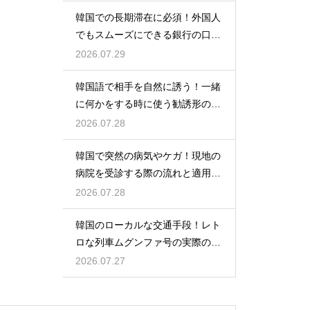
韓国での長期滞在に必須！外国人
でもスムーズにできる銀行の口座
開設
2026.07.29
韓国語で相手を自然に誘う！一緒
に何かをする時に使う勧誘形の基
本の作り方
2026.07.28
韓国で突然の病気やケガ！現地の
病院を受診する際の流れと適用さ
れる保険
2026.07.28
韓国のローカルな交通手段！レト
ロな列車ムグンファ号の実際の乗
り心地
2026.07.27