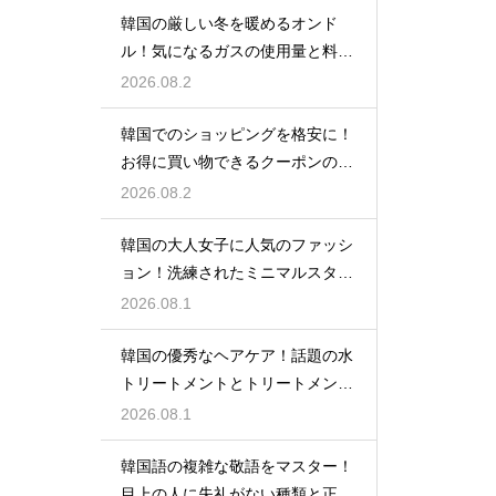
韓国の厳しい冬を暖めるオンド
ル！気になるガスの使用量と料金
の目安
2026.08.2
韓国でのショッピングを格安に！
お得に買い物できるクーポンの賢
い探し方
2026.08.2
韓国の大人女子に人気のファッシ
ョン！洗練されたミニマルスタイ
ルの特徴
2026.08.1
韓国の優秀なヘアケア！話題の水
トリートメントとトリートメント
の使い分け
2026.08.1
韓国語の複雑な敬語をマスター！
目上の人に失礼がない種類と正し