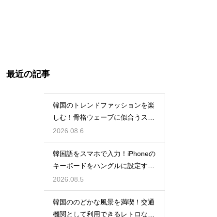
最近の記事
韓国のトレンドファッションを楽
しむ！骨格ウェーブに似合うスタ
イルの特徴
2026.08.6
韓国語をスマホで入力！iPhoneの
キーボードをハングルに設定する
手順
2026.08.5
韓国ののどかな風景を満喫！交通
機関として利用できるレトロな観