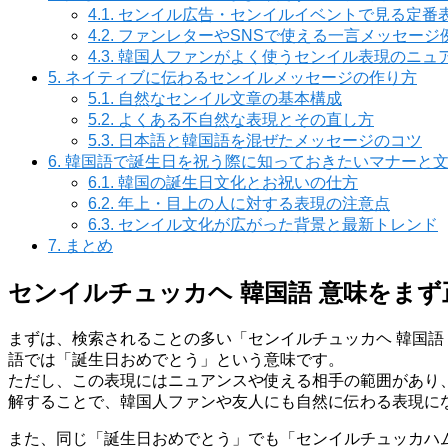
4.1.
センイル広告・センイルイベントで見る定番
4.2.
ファンレターやSNSで使える一言メッセージ
4.3.
韓国人ファンがよく使うセンイル表現のニュ
5.
ネイティブに伝わるセンイルメッセージの作り方
5.1.
自然なセンイル文章の基本構成
5.2.
よくある不自然な表現とその直し方
5.3.
日本語と韓国語を混ぜたメッセージのコツ
6.
韓国語で誕生日を祝う際に知っておきたいマナーと
6.1.
韓国の誕生日文化とお祝いの仕方
6.2.
年上・目上の人に対する表現の注意点
6.3.
センイル文化が広がった背景と最新トレンド
7.
まとめ
センイルチュッカヘ 韓国語 意味をま
まずは、検索されることの多い「センイルチュッカヘ 韓国語
語では「誕生日おめでとう」という意味です。
ただし、この表現にはニュアンスや使える相手の範囲があり
解することで、韓国人ファンや友人にも自然に伝わる表現に
また、同じ「誕生日おめでとう」でも「センイルチュッカハ