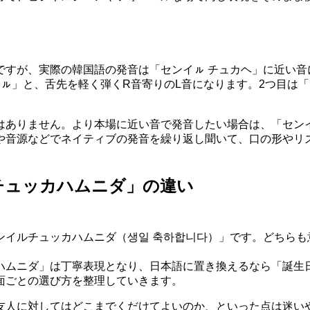
ですが、実際の韓国語の発音は「センイㇽ チュカヘ」に近い音
ㇽ」と、舌先を軽く弾くR音寄りのL音になります。2つ目は
はありません。より本場に近い音で発音したい場合は、「センイ
や音源などでネイティブの発音を繰り返し聞いて、口の形やリ
チュッカハムニダ」の違い
ンイルチュッカハムニダ（생일 축하합니다）」です。どちらも
ハムニダ」は丁寧表現となり、日本語に置き換えるなら「誕生
面ごとの選び方を整理していきます。
友人に対してはどこまでくだけてよいのか、といった点は迷い