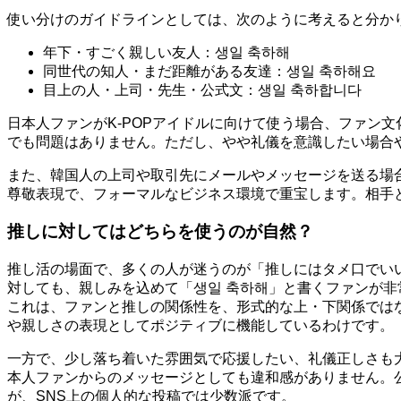
使い分けのガイドラインとしては、次のように考えると分か
年下・すごく親しい友人：생일 축하해
同世代の知人・まだ距離がある友達：생일 축하해요
目上の人・上司・先生・公式文：생일 축하합니다
日本人ファンがK-POPアイドルに向けて使う場合、ファン
でも問題はありません。ただし、やや礼儀を意識したい場合
また、韓国人の上司や取引先にメールやメッセージを送る場
尊敬表現で、フォーマルなビジネス環境で重宝します。相手
推しに対してはどちらを使うのが自然？
推し活の場面で、多くの人が迷うのが「推しにはタメ口でい
対しても、親しみを込めて「생일 축하해」と書くファンが非
これは、ファンと推しの関係性を、形式的な上・下関係では
や親しさの表現としてポジティブに機能しているわけです。
一方で、少し落ち着いた雰囲気で応援したい、礼儀正しさも
本人ファンからのメッセージとしても違和感がありません。
が、SNS上の個人的な投稿では少数派です。