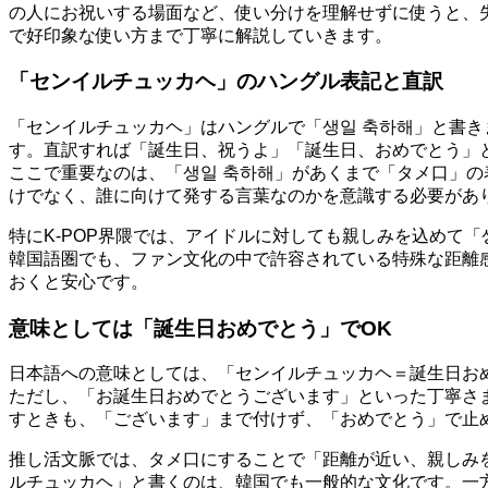
の人にお祝いする場面など、使い分けを理解せずに使うと、
で好印象な使い方まで丁寧に解説していきます。
「センイルチュッカヘ」のハングル表記と直訳
「センイルチュッカヘ」はハングルで「생일 축하해」と書
す。直訳すれば「誕生日、祝うよ」「誕生日、おめでとう」
ここで重要なのは、「생일 축하해」があくまで「タメ口」
けでなく、誰に向けて発する言葉なのかを意識する必要があ
特にK-POP界隈では、アイドルに対しても親しみを込めて
韓国語圏でも、ファン文化の中で許容されている特殊な距離
おくと安心です。
意味としては「誕生日おめでとう」でOK
日本語への意味としては、「センイルチュッカヘ＝誕生日お
ただし、「お誕生日おめでとうございます」といった丁寧さ
すときも、「ございます」まで付けず、「おめでとう」で止
推し活文脈では、タメ口にすることで「距離が近い、親しみ
ルチュッカヘ」と書くのは、韓国でも一般的な文化です。一