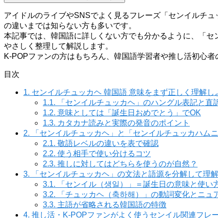
アイドルのライブやSNSでよく見るフレーズ「センイルチ
の違いまでは知らない方も多いです。
本記事では、韓国語に詳しくない方でも分かるように、「セ
やさしく整理して解説します。
K-POPファンの方はもちろん、韓国語学習者や推し活初心
目次
1.
センイルチュッカヘ 韓国語 意味をまず正しく理解し
1.1.
「センイルチュッカヘ」のハングル表記と直
1.2.
意味としては「誕生日おめでとう」でOK
1.3.
カタカナ読みと実際の発音のポイント
2.
「センイルチュッカヘ」と「センイルチュッカハム
2.1.
敬語レベルの違いを表で確認
2.2.
使う相手で使い分けるコツ
2.3.
推しに対してはどちらを使うのが自然？
3.
「センイルチュッカヘ」の文法と語源を分解して理
3.1.
「センイル（생일）」＝誕生日の意味と使い
3.2.
「チュッカヘ（축하해）」の動詞変化とニュ
3.3.
主語が省略される韓国語の特徴
4.
推し活・K-POPファンがよく使うセンイル関連フレ