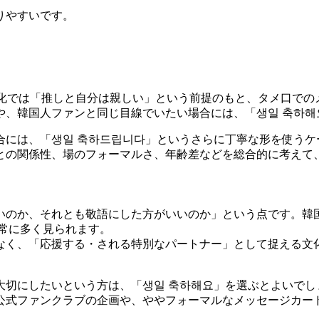
りやすいです。
文化では「推しと自分は親しい」という前提のもと、タメ口での
や、韓国人ファンと同じ目線でいたい場合には、「생일 축하해
合には、「생일 축하드립니다」というさらに丁寧な形を使うケ
との関係性、場のフォーマルさ、年齢差などを総合的に考えて
いのか、それとも敬語にした方がいいのか」という点です。韓
常に多く見られます。
なく、「応援する・される特別なパートナー」として捉える文
大切にしたいという方は、「생일 축하해요」を選ぶとよいでし
公式ファンクラブの企画や、ややフォーマルなメッセージカード