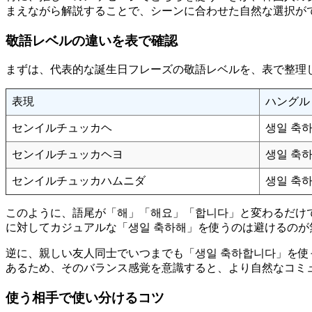
まえながら解説することで、シーンに合わせた自然な選択が
敬語レベルの違いを表で確認
まずは、代表的な誕生日フレーズの敬語レベルを、表で整理
表現
ハングル
センイルチュッカヘ
생일 축
センイルチュッカヘヨ
생일 축
センイルチュッカハムニダ
생일 축
このように、語尾が「해」「해요」「합니다」と変わるだけ
に対してカジュアルな「생일 축하해」を使うのは避けるのが
逆に、親しい友人同士でいつまでも「생일 축하합니다」を
あるため、そのバランス感覚を意識すると、より自然なコミ
使う相手で使い分けるコツ