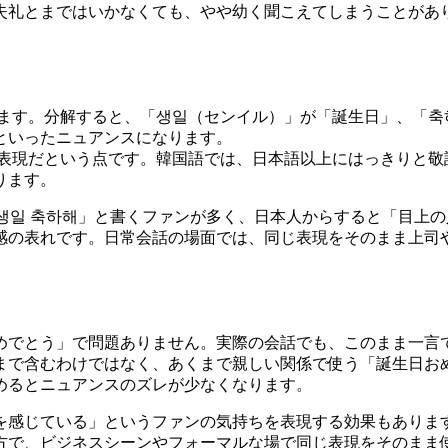
失礼とまではいかなくても、やや幼く聞こえてしまうことがあ
きます。分解すると、「생일（センイル）」が「誕生日」、「축
といったニュアンスになります。
の表現だという点です。韓国語では、日本語以上にはっきりと敬
ります。
「생일 축하해」と書くファンが多く、日本人からすると「目上
感の表れです。日常会話の場面では、同じ表現をそのまま上司
めでとう」で問題ありません。実際の会話でも、このまま一言
まで含むわけではなく、あくまで親しい関係で使う「誕生日お
めるとニュアンスのズレが少なくなります。
を感じている」というファンの気持ちを表現する効果もあります
方で、ビジネスシーンやフォーマルな場で同じ表現をそのまま