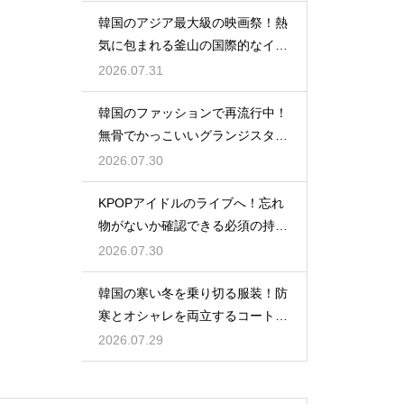
韓国のアジア最大級の映画祭！熱
気に包まれる釜山の国際的なイベ
ント
2026.07.31
韓国のファッションで再流行中！
無骨でかっこいいグランジスタイ
ルの特徴
2026.07.30
KPOPアイドルのライブへ！忘れ
物がないか確認できる必須の持ち
物リスト
2026.07.30
韓国の寒い冬を乗り切る服装！防
寒とオシャレを両立するコートの
種類
2026.07.29