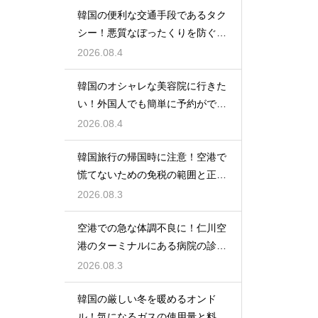
韓国の便利な交通手段であるタク
シー！悪質なぼったくりを防ぐ確
実な対策
2026.08.4
韓国のオシャレな美容院に行きた
い！外国人でも簡単に予約ができ
るアプリ
2026.08.4
韓国旅行の帰国時に注意！空港で
慌てないための免税の範囲と正し
い計算
2026.08.3
空港での急な体調不良に！仁川空
港のターミナルにある病院の診療
時間
2026.08.3
韓国の厳しい冬を暖めるオンド
ル！気になるガスの使用量と料金