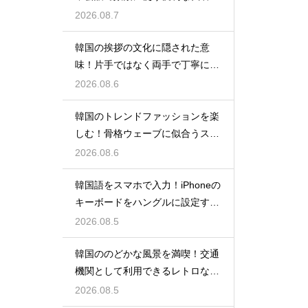
の一覧
2026.08.7
韓国の挨拶の文化に隠された意
味！片手ではなく両手で丁寧に握
手する理由
2026.08.6
韓国のトレンドファッションを楽
しむ！骨格ウェーブに似合うスタ
イルの特徴
2026.08.6
韓国語をスマホで入力！iPhoneの
キーボードをハングルに設定する
手順
2026.08.5
韓国ののどかな風景を満喫！交通
機関として利用できるレトロな観
光の馬車
2026.08.5