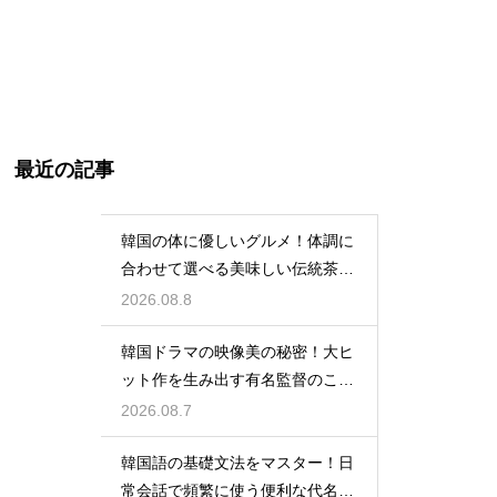
最近の記事
韓国の体に優しいグルメ！体調に
合わせて選べる美味しい伝統茶の
驚きの効能
2026.08.8
韓国ドラマの映像美の秘密！大ヒ
ット作を生み出す有名監督のこだ
わりの特徴
2026.08.7
韓国語の基礎文法をマスター！日
常会話で頻繁に使う便利な代名詞