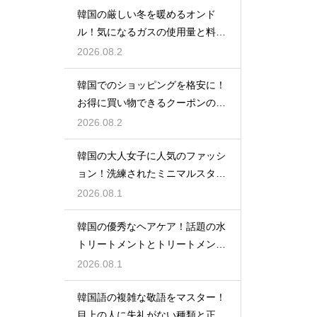
韓国の厳しい冬を暖めるオンド
ル！気になるガスの使用量と料金
の目安
2026.08.2
韓国でのショッピングを格安に！
お得に買い物できるクーポンの賢
い探し方
2026.08.2
韓国の大人女子に人気のファッシ
ョン！洗練されたミニマルスタイ
ルの特徴
2026.08.1
韓国の優秀なヘアケア！話題の水
トリートメントとトリートメント
の使い分け
2026.08.1
韓国語の複雑な敬語をマスター！
目上の人に失礼がない種類と正し