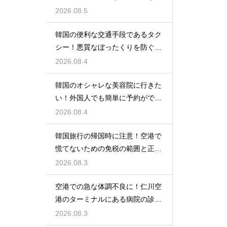
光の馬車
2026.08.5
韓国の便利な交通手段であるタク
シー！悪質なぼったくりを防ぐ確
実な対策
2026.08.4
韓国のオシャレな美容院に行きた
い！外国人でも簡単に予約ができ
るアプリ
2026.08.4
韓国旅行の帰国時に注意！空港で
慌てないための免税の範囲と正し
い計算
2026.08.3
空港での急な体調不良に！仁川空
港のターミナルにある病院の診療
時間
2026.08.3