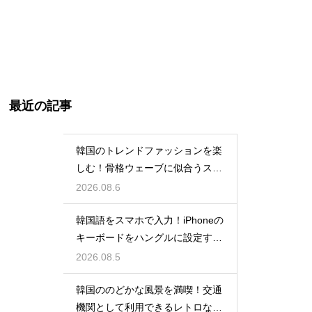
最近の記事
韓国のトレンドファッションを楽
しむ！骨格ウェーブに似合うスタ
イルの特徴
2026.08.6
韓国語をスマホで入力！iPhoneの
キーボードをハングルに設定する
手順
2026.08.5
韓国ののどかな風景を満喫！交通
機関として利用できるレトロな観