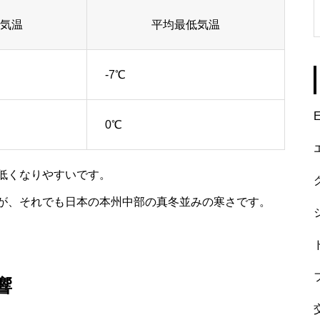
気温
平均最低気温
-7℃
E
0℃
低くなりやすいです。
が、それでも日本の本州中部の真冬並みの寒さです。
響