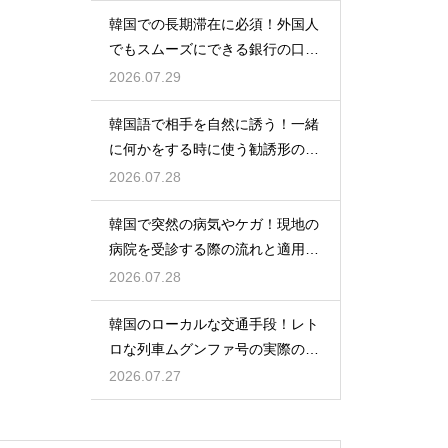
韓国での長期滞在に必須！外国人
でもスムーズにできる銀行の口座
開設
2026.07.29
韓国語で相手を自然に誘う！一緒
に何かをする時に使う勧誘形の基
本の作り方
2026.07.28
韓国で突然の病気やケガ！現地の
病院を受診する際の流れと適用さ
れる保険
2026.07.28
韓国のローカルな交通手段！レト
ロな列車ムグンファ号の実際の乗
り心地
2026.07.27