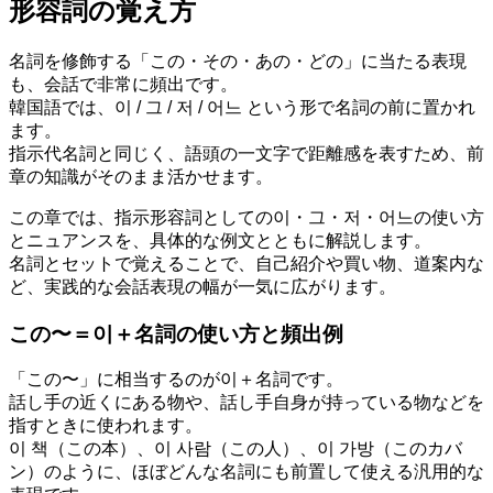
形容詞の覚え方
名詞を修飾する「この・その・あの・どの」に当たる表現
も、会話で非常に頻出です。
韓国語では、이 / 그 / 저 / 어느 という形で名詞の前に置かれ
ます。
指示代名詞と同じく、語頭の一文字で距離感を表すため、前
章の知識がそのまま活かせます。
この章では、指示形容詞としての이・그・저・어느の使い方
とニュアンスを、具体的な例文とともに解説します。
名詞とセットで覚えることで、自己紹介や買い物、道案内な
ど、実践的な会話表現の幅が一気に広がります。
この〜＝이＋名詞の使い方と頻出例
「この〜」に相当するのが이＋名詞です。
話し手の近くにある物や、話し手自身が持っている物などを
指すときに使われます。
이 책（この本）、이 사람（この人）、이 가방（このカバ
ン）のように、ほぼどんな名詞にも前置して使える汎用的な