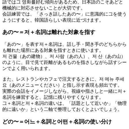
語では그 영화를好む傾向があるため、日本語のこそあどと
機械的に対応させないことが大切です。
会話練習では、「さっき話したあの〜」に意識的に그を使う
ようにすると、韓国語らしい表現に近づけます。
あの〜＝저＋名詞は離れた対象を指す
「あの〜」を表す저＋名詞は、話し手・聞き手のどちらから
も離れた場所にある対象を指すときに使います。
저 건물（あの建物）、저 사람（あの人）、저 산（あの山）
のように、目で見て距離があるものを指さしながら話すシー
ンでよく用いられます。
また、レストランやカフェで注文するときに、저 메뉴 주세
요（あのメニューください）と指し示す表現も頻出です。
実際の会話をイメージしながら、視線や指さしと一緒に저＋
名詞を練習すると、記憶に残りやすくなります。
그＋名詞と저＋名詞の違いは、「話題として近いか」「物理
的に遠いか」という二軸で整理しておくとよいでしょう。
どの〜＝어느＋名詞と어떤＋名詞の使い分け