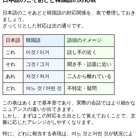
日本語のこそあどと韓国語の対応関係を、表で整理しておき
ましょう。
ざっくりとした対応は次の通りです。
日本語
韓国語
語頭のイメージ
これ
이것 / 이거
話し手の近く
それ
그것 / 그거
聞き手・話題に近い
あれ
저것 / 저거
二人から離れている
どれ
어느 것 / 어떤 것
不特定・疑問
この表はあくまで基本形であり、実際の会話ではより細かな
ニュアンスの違いが出てきます。
しかし、まずはこの対応を土台として覚えておくことで、文
脈に応じたアレンジがしやすくなります。
特に、どれに相当する表現は、어느 것と어떤 것が状況によ