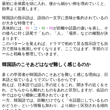
最初に全体図を頭に入れ、後から細かい例を埋めていくと、
効率よく定着します。
韓国語の指示語は、語頭の一文字に意味が集約されているの
が大きな特徴です。
具体的には、
이
・
그
・
저
・
어
が距離や話題の違いを表し、そ
の後ろに付く語尾で「もの」「人」「場所」などの種類が決
まります。
このパターンを覚えれば、ドラマで初めて見る指示語でも自
力で意味を推測しやすくなります。ここではまず、学習のゴ
ールと戦略を整理していきます。
韓国語のこそあどはなぜ難しく感じるのか
多くの学習者が韓国語のこそあどを難しく感じる理由は、日
本語と似ているようでズレているからです。
例えば、日本語では話し手の近くをこれ、聞き手の近くをそ
れ、どちらからも離れたものをあれと区別しますが、会話の
中ではかなり曖昧に運用されています。
一方、韓国語では、距離だけでなく「今話題にしているもの
かどうか」という情報も加わり、より細かく区別される傾向