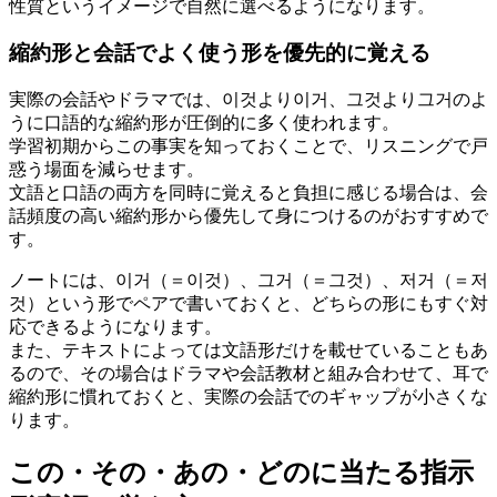
性質というイメージで自然に選べるようになります。
縮約形と会話でよく使う形を優先的に覚える
実際の会話やドラマでは、이것より이거、그것より그거のよ
うに口語的な縮約形が圧倒的に多く使われます。
学習初期からこの事実を知っておくことで、リスニングで戸
惑う場面を減らせます。
文語と口語の両方を同時に覚えると負担に感じる場合は、会
話頻度の高い縮約形から優先して身につけるのがおすすめで
す。
ノートには、이거（＝이것）、그거（＝그것）、저거（＝저
것）という形でペアで書いておくと、どちらの形にもすぐ対
応できるようになります。
また、テキストによっては文語形だけを載せていることもあ
るので、その場合はドラマや会話教材と組み合わせて、耳で
縮約形に慣れておくと、実際の会話でのギャップが小さくな
ります。
この・その・あの・どのに当たる指示