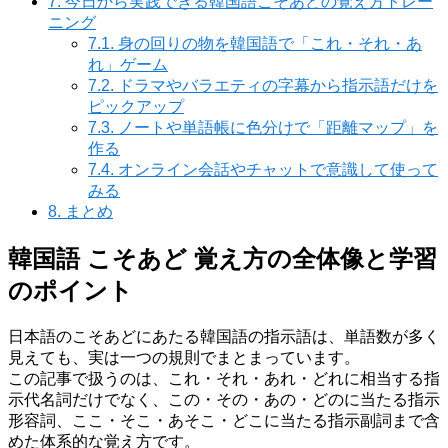
7.
今日から実践できる韓国語こそあどの覚え方トレー
ニング
7.1.
身の回りの物を韓国語で「これ・それ・あ
れ」ゲーム
7.2.
ドラマやバラエティの字幕から指示語だけを
ピックアップ
7.3.
ノートや単語帳に色分けで「距離マップ」を
作る
7.4.
オンライン会話やチャットで意識して使って
みる
8.
まとめ
韓国語 こそあど 覚え方の全体像と学習
のポイント
日本語のこそあどにあたる韓国語の指示語は、単語数が多く
見えても、実は一つの規則でまとまっています。
この記事で扱うのは、これ・それ・あれ・どれに相当する指
示代名詞だけでなく、この・その・あの・どのに当たる指示
形容詞、ここ・そこ・あそこ・どこに当たる指示副詞まで含
めた体系的な覚え方です。