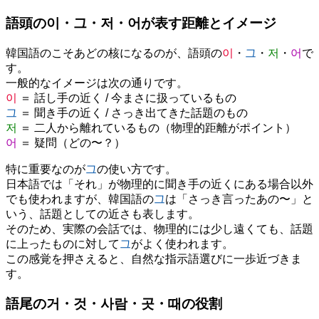
語頭の이・그・저・어が表す距離とイメージ
韓国語のこそあどの核になるのが、語頭の
이
・
그
・
저
・
어
で
す。
一般的なイメージは次の通りです。
이
＝ 話し手の近く / 今まさに扱っているもの
그
＝ 聞き手の近く / さっき出てきた話題のもの
저
＝ 二人から離れているもの（物理的距離がポイント）
어
＝ 疑問（どの〜？）
特に重要なのが
그
の使い方です。
日本語では「それ」が物理的に聞き手の近くにある場合以外
でも使われますが、韓国語の
그
は「さっき言ったあの〜」と
いう、話題としての近さも表します。
そのため、実際の会話では、物理的には少し遠くても、話題
に上ったものに対して
그
がよく使われます。
この感覚を押さえると、自然な指示語選びに一歩近づきま
す。
語尾の거・것・사람・곳・때の役割