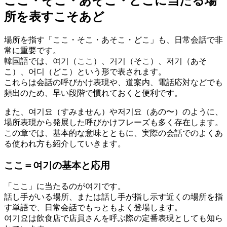
ここ・そこ・あそこ・どこに当たる場
所を表すこそあど
場所を指す「ここ・そこ・あそこ・どこ」も、日常会話で非
常に重要です。
韓国語では、여기（ここ）、거기（そこ）、저기（あそ
こ）、어디（どこ）という形で表されます。
これらは会話の呼びかけ表現や、道案内、電話応対などでも
頻出のため、早い段階で慣れておくと便利です。
また、여기요（すみません）や저기요（あの〜）のように、
場所表現から発展した呼びかけフレーズも多く存在します。
この章では、基本的な意味とともに、実際の会話でのよくあ
る使われ方も紹介していきます。
ここ＝여기の基本と応用
「ここ」に当たるのが여기です。
話し手がいる場所、または話し手が指し示す近くの場所を指
す単語で、日常会話でもっともよく登場します。
여기요は飲食店で店員さんを呼ぶ際の定番表現としても知ら