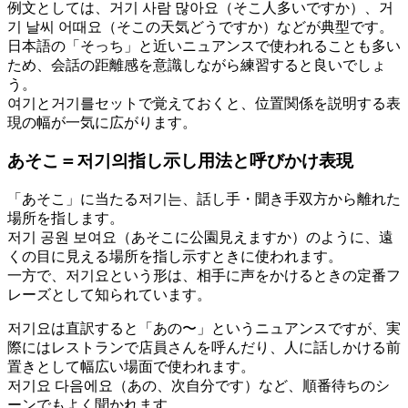
例文としては、거기 사람 많아요（そこ人多いですか）、거
기 날씨 어때요（そこの天気どうですか）などが典型です。
日本語の「そっち」と近いニュアンスで使われることも多い
ため、会話の距離感を意識しながら練習すると良いでしょ
う。
여기と거기를セットで覚えておくと、位置関係を説明する表
現の幅が一気に広がります。
あそこ＝저기의指し示し用法と呼びかけ表現
「あそこ」に当たる저기는、話し手・聞き手双方から離れた
場所を指します。
저기 공원 보여요（あそこに公園見えますか）のように、遠
くの目に見える場所を指し示すときに使われます。
一方で、저기요という形は、相手に声をかけるときの定番フ
レーズとして知られています。
저기요は直訳すると「あの〜」というニュアンスですが、実
際にはレストランで店員さんを呼んだり、人に話しかける前
置きとして幅広い場面で使われます。
저기요 다음에요（あの、次自分です）など、順番待ちのシ
ーンでもよく聞かれます。