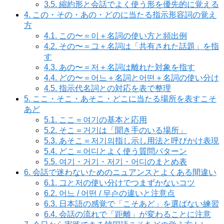
3.5.
縮約形と会話でよく使う形を優先的に覚える
4.
この・その・あの・どのに当たる指示形容詞の覚え
方
4.1.
この〜＝이＋名詞の使い方と頻出例
4.2.
その〜＝그＋名詞は「共有された話題」を指
す
4.3.
あの〜＝저＋名詞は離れた対象を指す
4.4.
どの〜＝어느＋名詞と어떤＋名詞の使い分け
4.5.
指示代名詞との対応を表で整理
5.
ここ・そこ・あそこ・どこに当たる場所を表すこそ
あど
5.1.
ここ＝여기の基本と応用
5.2.
そこ＝거기は「聞き手のいる場所」
5.3.
あそこ＝저기의指し示し用法と呼びかけ表現
5.4.
どこ＝어디とよく使う質問パターン
5.5.
여기・거기・저기・어디のまとめ表
6.
会話で迷わないためのニュアンスとよくある間違い
6.1.
그と저の使い分けでつまずかないコツ
6.2.
어느 / 어떤 / 무슨の違いと注意点
6.3.
日本語の感覚で「こそあど」を選ばない練習
6.4.
会話の流れで「距離」が変わることに注意