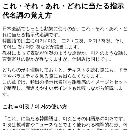
これ・それ・あれ・どれに当たる指示
代名詞の覚え方
日常会話でもっとも頻繁に使うのが、これ・それ・あれ・ど
れに当たる指示代名詞です。
韓国語では主に이거 / 이것、그거 / 그것、저거 / 저것、そし
て어느 것 / 어떤 것などが該当します。
教材によって表記が이것のような原形か、이거のような話し
言葉寄りの形かが異なりますが、仕組みは同じです。
どちらの形も理解しておくと、テキストを読む際にも、ドラ
マやバラエティを見る際にも困らなくなります。
この章では、頻出の指示代名詞を距離感のイメージとセット
で整理し、間違えやすいポイントも比較しながら解説しま
す。
これ＝이것 / 이거の使い方
「これ」に当たる韓国語は、이것とその口語形の이거です。
이것は教科書やニュースなどでよく使われる標準的な形、이