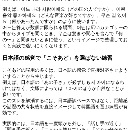
例えば、어느 나라 사람이에요（どの国の人ですか）、어떤
음악 좋아하세요（どんな音楽が好きですか）、무슨 일 있어
요（何かあったんですか）のように使います。
어느는答えが数個に限られる場面、어떤は広いカテゴリーの
中からタイプを聞くとき、무슨は驚きや関心を含んで「何
の〜」と聞きたいときに使う、というイメージで整理してお
くと実践で迷いにくくなります。
日本語の感覚で「こそあど」を選ばない練習
こそあどの誤用の多くは、日本語の感覚で直接対応させよう
とすることから生じます。
例えば、日本語の「あの子さ」が必ずしも저 아이になるわ
けではなく、文脈によっては그 아이のほうが自然なことが
多いです。
このズレを解消するには、日本語訳ベースではなく、距離感
や話題の共有状態を直接イメージして韓国語を選ぶ練習が有
効です。
実践的には、日本語を一度頭から外し、「話し手の近く」
「聞き手の近く」「二人から離れている」「どれか分からな