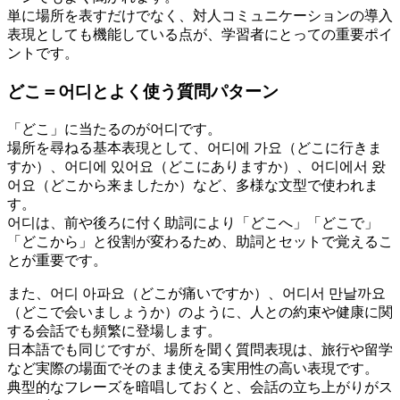
単に場所を表すだけでなく、対人コミュニケーションの導入
表現としても機能している点が、学習者にとっての重要ポイ
ントです。
どこ＝어디とよく使う質問パターン
「どこ」に当たるのが어디です。
場所を尋ねる基本表現として、어디에 가요（どこに行きま
すか）、어디에 있어요（どこにありますか）、어디에서 왔
어요（どこから来ましたか）など、多様な文型で使われま
す。
어디は、前や後ろに付く助詞により「どこへ」「どこで」
「どこから」と役割が変わるため、助詞とセットで覚えるこ
とが重要です。
また、어디 아파요（どこが痛いですか）、어디서 만날까요
（どこで会いましょうか）のように、人との約束や健康に関
する会話でも頻繁に登場します。
日本語でも同じですが、場所を聞く質問表現は、旅行や留学
など実際の場面でそのまま使える実用性の高い表現です。
典型的なフレーズを暗唱しておくと、会話の立ち上がりがス