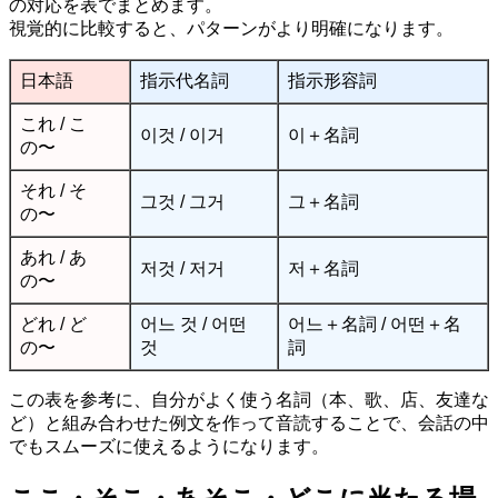
の対応を表でまとめます。
視覚的に比較すると、パターンがより明確になります。
日本語
指示代名詞
指示形容詞
これ / こ
이것 / 이거
이＋名詞
の〜
それ / そ
그것 / 그거
그＋名詞
の〜
あれ / あ
저것 / 저거
저＋名詞
の〜
どれ / ど
어느 것 / 어떤
어느＋名詞 / 어떤＋名
の〜
것
詞
この表を参考に、自分がよく使う名詞（本、歌、店、友達な
ど）と組み合わせた例文を作って音読することで、会話の中
でもスムーズに使えるようになります。