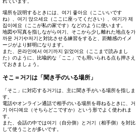
れています。
場所を説明するときには、여기 좋아요（ここいいです
ね）、여기 앉으세요（ここに座ってください）、여기가 제
집이에요（ここが私の家です）などのように使います。
地図や写真を指しながら여기、そこから少し離れた地点を가
까운 거기や저기と対比させる練習をすると、距離感のイメ
ージがより鮮明になります。
また、온라인에서 여기까지 읽었어요（ここまで読みまし
た）のように、比喩的な「ここ」でも用いられる点も押さえ
ておきましょう。
そこ＝거기は「聞き手のいる場所」
「そこ」に対応する거기は、主に聞き手がいる場所を指しま
す。
電話やオンライン通話で相手のいる場所を尋ねるときに、거
기 어디예요（そちらどこですか）という形でよく使われま
す。
また、会話の中では여기（自分側）と거기（相手側）を対比
して使うことが多いです。