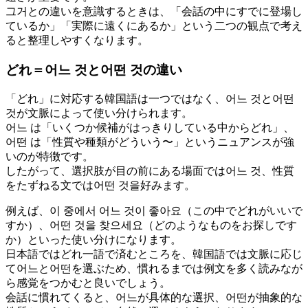
그거との違いを意識するときは、「会話の中にすでに登場し
ているか」「実際に遠くにあるか」という二つの観点で考え
ると整理しやすくなります。
どれ＝어느 것と어떤 것の違い
「どれ」に対応する韓国語は一つではなく、어느 것と어떤
것が文脈によって使い分けられます。
어느 は「いくつか候補がはっきりしている中からどれ」、
어떤 は「性質や種類がどういう〜」というニュアンスが強
いのが特徴です。
したがって、選択肢が目の前にある場面では어느 것、性質
をたずねる文では어떤 것을好みます。
例えば、이 중에서 어느 것이 좋아요（この中でどれがいいで
すか）、어떤 것을 찾으세요（どのようなものをお探しです
か）といった使い分けになります。
日本語ではどれ一語で済むところを、韓国語では文脈に応じ
て어느と어떤を選ぶため、慣れるまでは例文を多く読みなが
ら感覚をつかむと良いでしょう。
会話に慣れてくると、어느が具体的な選択、어떤が抽象的な