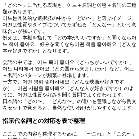
「どの〜」に当たる表現も、어느＋名詞と어떤＋名詞の二種
類があります。
어느는具体的な選択肢の中から「どの〜」と選ぶイメージ、
어떤は性質やタイプについてたずねる「どんな〜」という意
味合いが強いです。
例えば、本棚を指して「どの本がいいですか」と聞くなら어
느 책이 좋아요、好みを聞くなら어떤 책을 좋아해요（どんな
本が好きですか）となります。
会話の中では、어느 쪽이 좋아요（どっちがいいですか）、
어느 나라에서 왔어요（どの国から来ましたか）など、어느
＋名詞のパターンが頻繁に登場します。
一方で、어떤 영화 좋아하세요（どんな映画が好きです
か）、어떤 사람을 좋아해요（どんな人が好きですか）のよ
うに、어떤は性質や好みを聞く質問でよく使われます。
日本語の「どの〜」「どんな〜」の違いを意識しながら例文
をセットで覚えると、自然な使い分けがしやすくなります。
指示代名詞との対応を表で整理
ここまでの内容を整理するために、「〜これ」と「この〜」