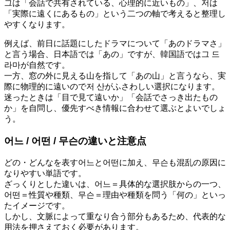
그は「会話で共有されている、心理的に近いもの」、저は
「実際に遠くにあるもの」という二つの軸で考えると整理し
やすくなります。
例えば、前日に話題にしたドラマについて「あのドラマさ」
と言う場合、日本語では「あの」ですが、韓国語では그 드
라마が自然です。
一方、窓の外に見える山を指して「あの山」と言うなら、実
際に物理的に遠いので저 산がふさわしい選択になります。
迷ったときは「目で見て遠いか」「会話でさっき出たもの
か」を自問し、優先すべき情報に合わせて選ぶとよいでしょ
う。
어느 / 어떤 / 무슨の違いと注意点
どの・どんなを表す어느と어떤に加え、무슨も混乱の原因に
なりやすい単語です。
ざっくりとした違いは、어느＝具体的な選択肢からの一つ、
어떤＝性質や種類、무슨＝理由や種類を問う「何の」といっ
たイメージです。
しかし、文脈によって重なり合う部分もあるため、代表的な
用法を押さえておく必要があります。