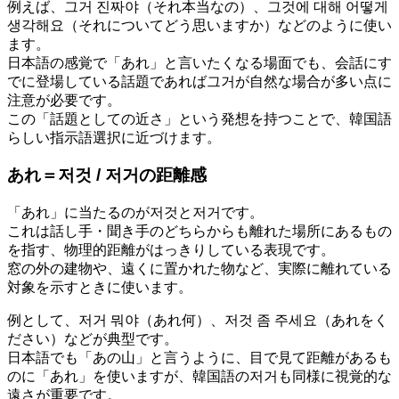
例えば、그거 진짜야（それ本当なの）、그것에 대해 어떻게
생각해요（それについてどう思いますか）などのように使い
ます。
日本語の感覚で「あれ」と言いたくなる場面でも、会話にす
でに登場している話題であれば그거が自然な場合が多い点に
注意が必要です。
この「話題としての近さ」という発想を持つことで、韓国語
らしい指示語選択に近づけます。
あれ＝저것 / 저거の距離感
「あれ」に当たるのが저것と저거です。
これは話し手・聞き手のどちらからも離れた場所にあるもの
を指す、物理的距離がはっきりしている表現です。
窓の外の建物や、遠くに置かれた物など、実際に離れている
対象を示すときに使います。
例として、저거 뭐야（あれ何）、저것 좀 주세요（あれをく
ださい）などが典型です。
日本語でも「あの山」と言うように、目で見て距離があるも
のに「あれ」を使いますが、韓国語の저거も同様に視覚的な
遠さが重要です。