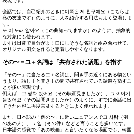
表現です。
会話では、自己紹介のときに이쪽은 제 친구예요（こちらは
私の友達です）のように、人を紹介する用法もよく登場しま
す。
또 이 노래 알아요（この曲知ってますか）のように、抽象的
な対象にも使われます。
まずは日常で自分がよく口にしそうな名詞と組み合わせて、
オリジナル例文を作ると定着しやすくなります。
その〜＝그＋名詞は「共有された話題」を指す
「その〜」に当たる그＋名詞は、聞き手の近くにある物とい
うより、話し手と聞き手の間で共有されている話題を指すこ
とが多い表現です。
例えば、그 영화 봤어요（その映画見ましたか）、그 이야기
들었어요（その話聞きましたか）のように、すでに会話に出
てきた内容に再度言及するときによく使われます。
また、日本語の「例の〜」に近いニュアンスで그 사람（例
のあの人）、그 일（その件）などと言うことも多いです。
日本語の感覚で「あの映画」と言いたくなる場面でも、韓国