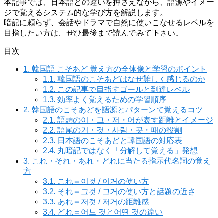
本記事では、日本語との違いを押さえながら、語源やイメー
ジで覚えるシステム的な学び方を解説します。
暗記に頼らず、会話やドラマで自然に使いこなせるレベルを
目指したい方は、ぜひ最後まで読んでみて下さい。
目次
1.
韓国語 こそあど 覚え方の全体像と学習のポイント
1.1.
韓国語のこそあどはなぜ難しく感じるのか
1.2.
この記事で目指すゴールと到達レベル
1.3.
効率よく覚えるための学習順序
2.
韓国語のこそあどを語源とパターンで覚えるコツ
2.1.
語頭の이・그・저・어が表す距離とイメージ
2.2.
語尾の거・것・사람・곳・때の役割
2.3.
日本語のこそあどと韓国語の対応表
2.4.
丸暗記ではなく「分解して覚える」発想
3.
これ・それ・あれ・どれに当たる指示代名詞の覚え
方
3.1.
これ＝이것 / 이거の使い方
3.2.
それ＝그것 / 그거の使い方と話題の近さ
3.3.
あれ＝저것 / 저거の距離感
3.4.
どれ＝어느 것と어떤 것の違い