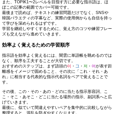
また、TOPIK1〜2レベルを目指す方に必要な指示語は、ほ
ぼこの記事の範囲でカバー可能です。
最後まで読めば、テキストの練習問題だけでなく、SNSや
韓国バラエティの字幕など、実際の使用例からも自信を持っ
て学びを深められるはずです。
学習を継続しやすくするために、覚え方のコツや練習フレー
ズも交えながら進めていきます。
効率よく覚えるための学習順序
指示語を効率よく覚えるには、闇雲に単語帳を眺めるのでは
なく、順序を工夫することが大切です。
おすすめのステップは、まず語頭の
이
・
그
・
저
・
어
が表す距
離感をイメージで固めること、その次に「これ・それ・あ
れ」に相当する代表的な指示代名詞をペアで覚えることで
す。
その後、この・その・あの・どのに当たる指示形容詞、こ
こ・そこ・あそこ・どこに当たる場所の指示、副詞系へと広
げていきます。
最後に、似ていて間違えやすいペアを集中的に比較しながら
整理すると、混乱を防ぎやすくなります。