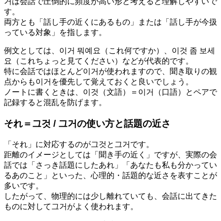
거は会話で圧倒的に頻度が高い形と考えると理解しやすいで
す。
両方とも「話し手の近くにあるもの」または「話し手が今扱
っている対象」を指します。
例文としては、이거 뭐예요（これ何ですか）、이것 좀 보세
요（これちょっと見てください）などが代表的です。
特に会話ではほとんど이거が使われますので、聞き取りの観
点からも이거を優先して覚えておくと良いでしょう。
ノートに書くときは、이것（文語）＝이거（口語）とペアで
記録すると混乱を防げます。
それ＝그것 / 그거の使い方と話題の近さ
「それ」に対応するのが그것と그거です。
距離のイメージとしては「聞き手の近く」ですが、実際の会
話では「さっき話題にしたあれ」「あなたも私も分かってい
るあのこと」といった、心理的・話題的な近さを表すことが
多いです。
したがって、物理的には少し離れていても、会話に出てきた
ものに対して그거がよく使われます。