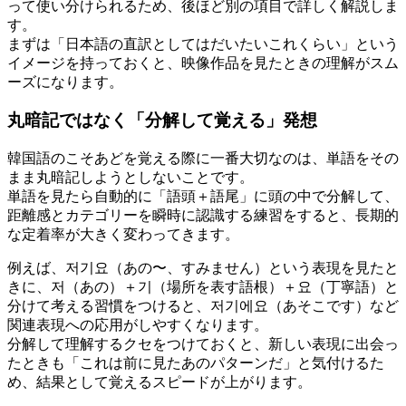
って使い分けられるため、後ほど別の項目で詳しく解説しま
す。
まずは「日本語の直訳としてはだいたいこれくらい」という
イメージを持っておくと、映像作品を見たときの理解がスム
ーズになります。
丸暗記ではなく「分解して覚える」発想
韓国語のこそあどを覚える際に一番大切なのは、単語をその
まま丸暗記しようとしないことです。
単語を見たら自動的に「語頭＋語尾」に頭の中で分解して、
距離感とカテゴリーを瞬時に認識する練習をすると、長期的
な定着率が大きく変わってきます。
例えば、저기요（あの〜、すみません）という表現を見たと
きに、저（あの）＋기（場所を表す語根）＋요（丁寧語）と
分けて考える習慣をつけると、저기에요（あそこです）など
関連表現への応用がしやすくなります。
分解して理解するクセをつけておくと、新しい表現に出会っ
たときも「これは前に見たあのパターンだ」と気付けるた
め、結果として覚えるスピードが上がります。