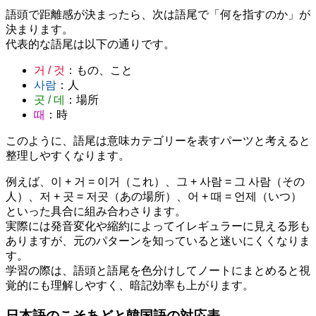
語頭で距離感が決まったら、次は語尾で「何を指すのか」が
決まります。
代表的な語尾は以下の通りです。
거 / 것
：もの、こと
사람
：人
곳 / 데
：場所
때
：時
このように、語尾は意味カテゴリーを表すパーツと考えると
整理しやすくなります。
例えば、이 + 거 = 이거（これ）、그 + 사람 = 그 사람（その
人）、저 + 곳 = 저곳（あの場所）、어 + 때 = 언제（いつ）
といった具合に組み合わさります。
実際には発音変化や縮約によってイレギュラーに見える形も
ありますが、元のパターンを知っていると迷いにくくなりま
す。
学習の際は、語頭と語尾を色分けしてノートにまとめると視
覚的にも理解しやすく、暗記効率も上がります。
日本語のこそあどと韓国語の対応表