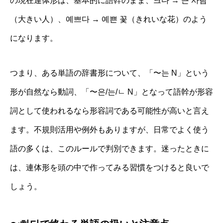
の現在連体形は、基本的に語幹のまま、크다 → 큰 사람
（大きい人）、예쁘다 → 예쁜 꽃（きれいな花）のよう
になります。
つまり、ある単語の辞書形について、「〜는 N」という
形が自然なら動詞、「〜은/는/ㄴ N」となって語幹が形容
詞として使われるなら形容詞である可能性が高いと言え
ます。不規則活用や例外もありますが、日常でよく使う
語の多くは、このルールで判別できます。迷ったときに
は、連体形を頭の中で作ってみる習慣をつけると良いで
しょう。