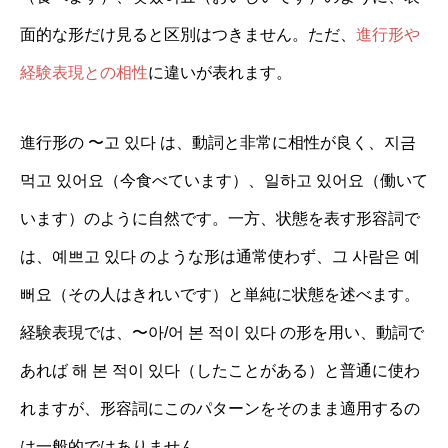
面的な形だけ見ると区別はつきません。ただ、
進行形や
経験表現との相性
に違いが表れます。
進行形の 〜고 있다 は、動詞と非常に相性が良く、지금
먹고 있어요（今食べています）、일하고 있어요（働いて
います）のように自然です。一方、状態を表す形容詞で
は、예쁘고 있다 のような形は通常使わず、그 사람은 예
뻐요（その人はきれいです）と単純に状態を述べます。
経験表現では、〜아/어 본 적이 있다 の形を用い、動詞で
あれば 해 본 적이 있다（したことがある）と普通に使わ
れますが、形容詞にこのパターンをそのまま適用するの
は一般的ではありません。