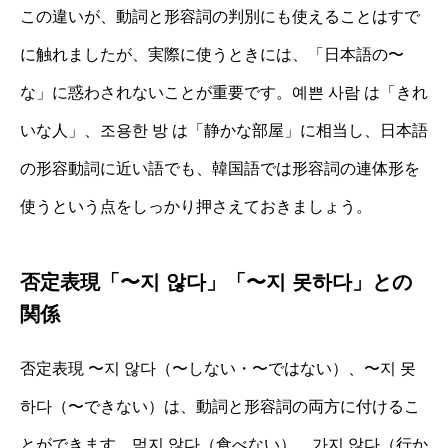
この違いが、動詞と形容詞の判別にも使えることはすで
に触れましたが、実際に使うときには、「日本語の〜
な」に惑わされないことが重要です。예쁜 사람 は「きれ
いな人」、조용한 방 は「静かな部屋」に相当し、日本語
の形容動詞に近い語でも、韓国語では形容詞の連体形を
使うという点をしっかり押さえておきましょう。
否定表現「〜지 않다」「〜지 못하다」との
関係
否定表現 〜지 않다（〜しない・〜ではない）、〜지 못
하다（〜できない）は、動詞と形容詞の両方に付けるこ
とができます。먹지 않다（食べない）、가지 않다（行か