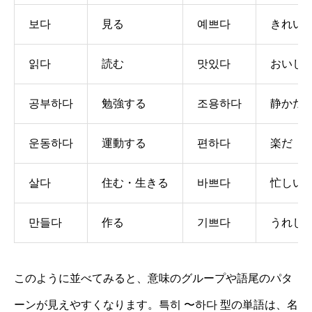
보다
見る
예쁘다
きれい
읽다
読む
맛있다
おいし
공부하다
勉強する
조용하다
静かだ
운동하다
運動する
편하다
楽だ
살다
住む・生きる
바쁘다
忙しい
만들다
作る
기쁘다
うれし
このように並べてみると、意味のグループや語尾のパタ
ーンが見えやすくなります。특히 〜하다 型の単語は、名