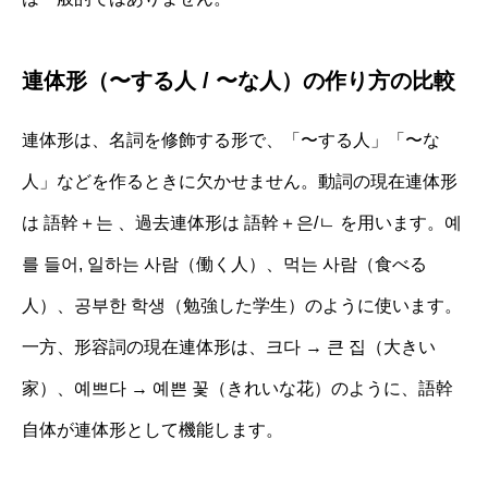
連体形（〜する人 / 〜な人）の作り方の比較
連体形は、名詞を修飾する形で、「〜する人」「〜な
人」などを作るときに欠かせません。動詞の現在連体形
は 語幹＋는 、過去連体形は 語幹＋은/ㄴ を用います。예
를 들어, 일하는 사람（働く人）、먹는 사람（食べる
人）、공부한 학생（勉強した学生）のように使います。
一方、形容詞の現在連体形は、크다 → 큰 집（大きい
家）、예쁘다 → 예쁜 꽃（きれいな花）のように、語幹
自体が連体形として機能します。