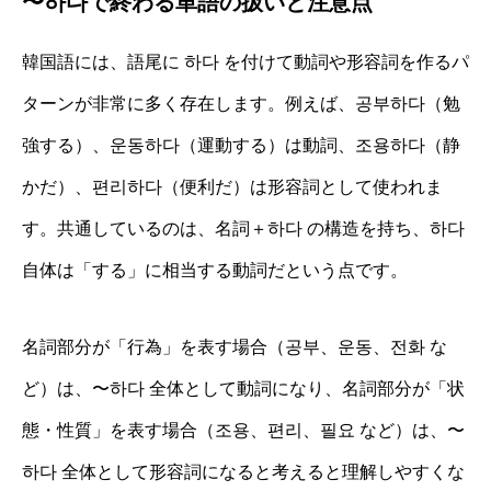
〜하다で終わる単語の扱いと注意点
韓国語には、語尾に 하다 を付けて動詞や形容詞を作るパ
ターンが非常に多く存在します。例えば、공부하다（勉
強する）、운동하다（運動する）は動詞、조용하다（静
かだ）、편리하다（便利だ）は形容詞として使われま
す。共通しているのは、名詞＋하다 の構造を持ち、하다
自体は「する」に相当する動詞だという点です。
名詞部分が「行為」を表す場合（공부、운동、전화 な
ど）は、〜하다 全体として動詞になり、名詞部分が「状
態・性質」を表す場合（조용、편리、필요 など）は、〜
하다 全体として形容詞になると考えると理解しやすくな