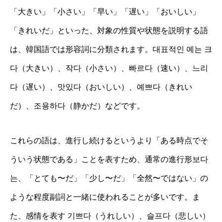
「大きい」「小さい」「早い」「遅い」「おいしい」
「きれいだ」といった、対象の性質や状態を説明する語
は、韓国語では形容詞に分類されます。대표적인 예는 크
다（大きい）、작다（小さい）、빠르다（速い）、느리
다（遅い）、맛있다（おいしい）、예쁘다（きれい
だ）、조용하다（静かだ）などです。
これらの語は、進行し続けるというより「ある時点でそ
ういう状態である」ことを表すため、通常の進行形보다
는、「とても〜だ」「少し〜だ」「全然〜ではない」の
ような程度副詞と一緒に使われることが多いです。ま
た、感情を表す 기쁘다（うれしい）、슬프다（悲しい）