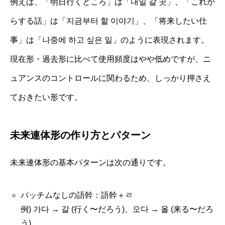
例えば、「明日行くところ」は「내일 갈 곳」、「これか
らする話」は「지금부터 할 이야기」、「将来したい仕
事」は「나중에 하고 싶은 일」のように表現されます。
現在形・過去形に比べて使用頻度はやや低めですが、ニ
ュアンスのコントロールに関わるため、しっかり押さえ
ておきたい形です。
未来連体形の作り方とパターン
未来連体形の基本パターンは次の通りです。
パッチムなしの語幹：語幹＋ㄹ
例) 가다 → 갈 (行く〜だろう)、오다 → 올 (来る〜だろ
う)