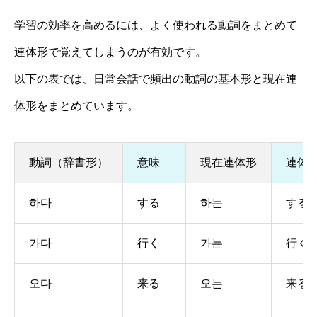
学習の効率を高めるには、よく使われる動詞をまとめて
連体形で覚えてしまうのが有効です。
以下の表では、日常会話で頻出の動詞の基本形と現在連
体形をまとめています。
動詞（辞書形）
意味
現在連体形
連体
하다
する
하는
する
가다
行く
가는
行く
오다
来る
오는
来る