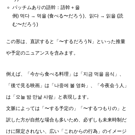
パッチムありの語幹：語幹＋을
例) 먹다 → 먹을 (食べる〜だろう)、읽다 → 읽을 (読
む〜だろう)
この形は、直訳すると「〜するだろうN」といった推量
や予定のニュアンスを含みます。
例えば、「今から食べる料理」は「지금 먹을 음식」、
「後で見る映画」は「나중에 볼 영화」、「今夜会う人」
は「오늘 밤 만날 사람」と表現します。
文脈によっては「〜する予定の」「〜するつもりの」と
訳した方が自然な場合も多いため、必ずしも未来時制だ
けに限定されない、広い「これからの行為」のイメージ