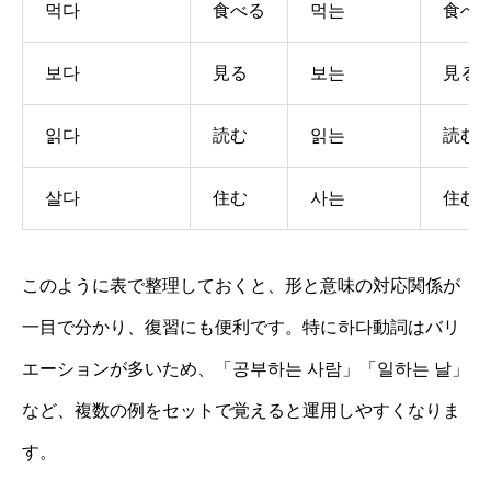
먹다
食べる
먹는
食べ
보다
見る
보는
見る
읽다
読む
읽는
読む
살다
住む
사는
住む
このように表で整理しておくと、形と意味の対応関係が
一目で分かり、復習にも便利です。特に하다動詞はバリ
エーションが多いため、「공부하는 사람」「일하는 날」
など、複数の例をセットで覚えると運用しやすくなりま
す。