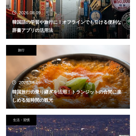
2026.08.09
韓国語の学習や旅行に！オフラインでも引ける便利な
辞書アプリの活用法
旅行
2026.08.09
韓国旅行の乗り継ぎを活用！トランジットの合間に楽
しめる短時間の観光
生活・習慣