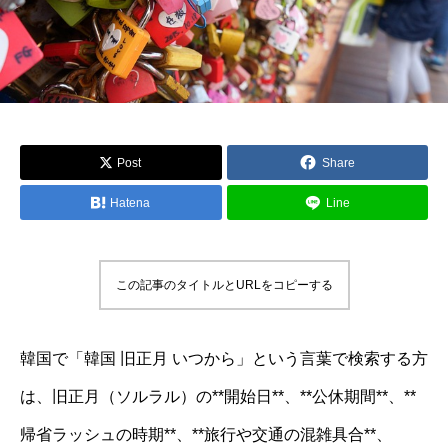
Post
Share
Hatena
Line
この記事のタイトルとURLをコピーする
韓国で「韓国 旧正月 いつから」という言葉で検索する方
は、旧正月（ソルラル）の**開始日**、**公休期間**、**
帰省ラッシュの時期**、**旅行や交通の混雑具合**、