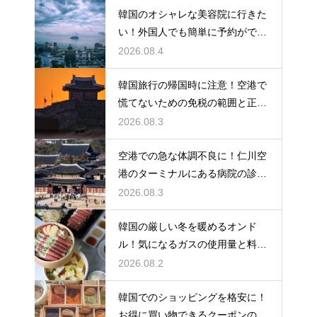
韓国のオシャレな美容院に行きた
い！外国人でも簡単に予約ができ
るアプリ
2026.08.4
韓国旅行の帰国時に注意！空港で
慌てないための免税の範囲と正し
い計算
2026.08.3
空港での急な体調不良に！仁川空
港のターミナルにある病院の診療
時間
2026.08.3
韓国の厳しい冬を暖めるオンド
ル！気になるガスの使用量と料金
の目安
2026.08.2
韓国でのショッピングを格安に！
お得に買い物できるクーポンの賢