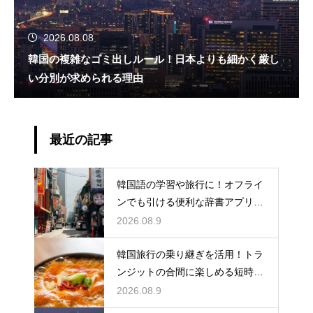
2026.08.08
韓国の複雑なゴミ出しルール！日本よりも細かく厳し
い分別が求められる理由
最近の記事
韓国語の学習や旅行に！オフライ
ンでも引ける便利な辞書アプリの
活用法
2026.08.9
韓国旅行の乗り継ぎを活用！トラ
ンジットの合間に楽しめる短時間
の観光
2026.08.9