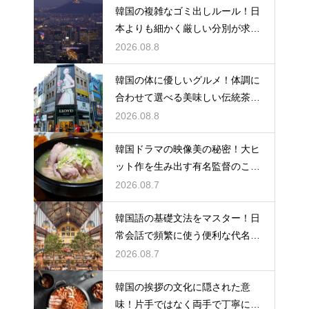
韓国の複雑なゴミ出しルール！日
本よりも細かく厳しい分別が求め
られる理由
2026.08.8
韓国の体に優しいグルメ！体調に
合わせて選べる美味しい伝統茶の
驚きの効能
2026.08.8
韓国ドラマの映像美の秘密！大ヒ
ット作を生み出す有名監督のこだ
わりの特徴
2026.08.7
韓国語の基礎文法をマスター！日
常会話で頻繁に使う便利な代名詞
の一覧
2026.08.7
韓国の挨拶の文化に隠された意
味！片手ではなく両手で丁寧に握