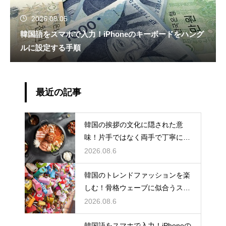
2026.08.05
韓国語をスマホで入力！iPhoneのキーボードをハング
ルに設定する手順
最近の記事
韓国の挨拶の文化に隠された意
味！片手ではなく両手で丁寧に握
手する理由
2026.08.6
韓国のトレンドファッションを楽
しむ！骨格ウェーブに似合うスタ
イルの特徴
2026.08.6
韓国語をスマホで入力！iPhoneの