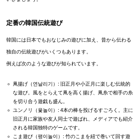
定番の韓国伝統遊び
韓国には日本でもおなじみの遊びに加え、昔から伝わる
独自の伝統遊びがいくつもあります。
例えば次のような遊びが知られています。
凧揚げ（연날리기）: 旧正月や小正月に楽しむ伝統的
な遊び。風をとらえて凧を高く揚げ、凧糸で相手の糸
を切り合う遊戯も盛ん。
ユンノリ（윷놀이）: 4本の棒を投げるすごろく。主に
旧正月に家族や友人同士で遊ばれ、メディアでも紹介
される韓国独特のゲームです。
こま遊び（팽이놀이）: 竹のこまを紐で巻いて回す遊