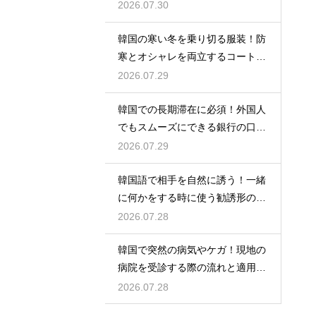
物リスト
2026.07.30
韓国の寒い冬を乗り切る服装！防
寒とオシャレを両立するコートの
種類
2026.07.29
韓国での長期滞在に必須！外国人
でもスムーズにできる銀行の口座
開設
2026.07.29
韓国語で相手を自然に誘う！一緒
に何かをする時に使う勧誘形の基
本の作り方
2026.07.28
韓国で突然の病気やケガ！現地の
病院を受診する際の流れと適用さ
れる保険
2026.07.28