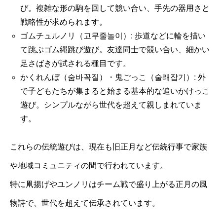
び。複雑な形の駒を回して競い合い、手先の器用さと
戦略性が求められます。
ゴムチュルノリ（고무줄놀이）: 歩道などに輪を描い
て跳ぶゴム縄跳び遊び。友達同士で競い合い、細かい
足さばきが試される種目です。
かくれんぼ（숨바꼭질）・鬼ごっこ（술래잡기）: 外
で子どもたちが集まると始まる基本的な追いかけっこ
遊び。シンプルながら世代を超えて親しまれていま
す。
これらの伝統遊びは、現在も旧正月など伝統行事で家族
や地域コミュニティの間で行われています。
特に凧揚げやユンノリはチーム戦で盛り上がる正月の風
物詩で、世代を超えて伝承されています。