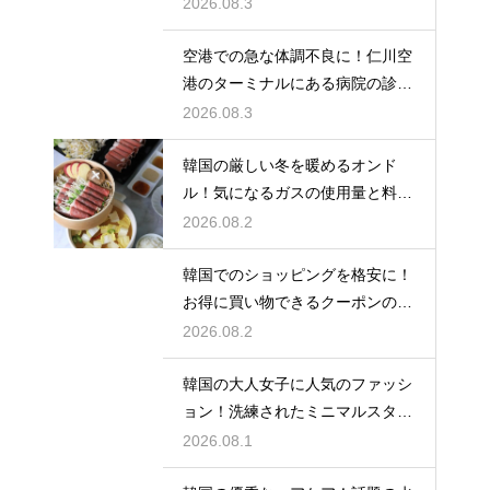
い計算
2026.08.3
空港での急な体調不良に！仁川空
港のターミナルにある病院の診療
時間
2026.08.3
韓国の厳しい冬を暖めるオンド
ル！気になるガスの使用量と料金
の目安
2026.08.2
韓国でのショッピングを格安に！
お得に買い物できるクーポンの賢
い探し方
2026.08.2
韓国の大人女子に人気のファッシ
ョン！洗練されたミニマルスタイ
ルの特徴
2026.08.1