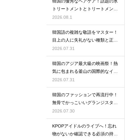
韓国の優秀なヘアケア！話題の水
トリートメントとトリートメント
の使い分け
2026.08.1
韓国語の複雑な敬語をマスター！
目上の人に失礼がない種類と正し
い使い分け
2026.07.31
韓国のアジア最大級の映画祭！熱
気に包まれる釜山の国際的なイベ
ント
2026.07.31
韓国のファッションで再流行中！
無骨でかっこいいグランジスタイ
ルの特徴
2026.07.30
KPOPアイドルのライブへ！忘れ
物がないか確認できる必須の持ち