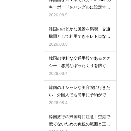
キーボードをハングルに設定する
手順
2026.08.5
韓国ののどかな風景を満喫！交通
機関として利用できるレトロな観
光の馬車
2026.08.5
韓国の便利な交通手段であるタク
シー！悪質なぼったくりを防ぐ確
実な対策
2026.08.4
韓国のオシャレな美容院に行きた
い！外国人でも簡単に予約ができ
るアプリ
2026.08.4
韓国旅行の帰国時に注意！空港で
慌てないための免税の範囲と正し