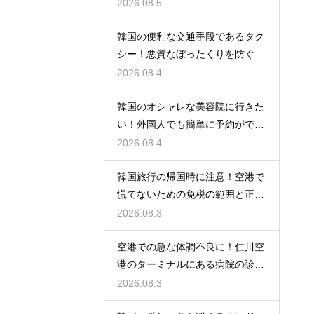
光の馬車
2026.08.5
韓国の便利な交通手段であるタク
シー！悪質なぼったくりを防ぐ確
実な対策
2026.08.4
韓国のオシャレな美容院に行きた
い！外国人でも簡単に予約ができ
るアプリ
2026.08.4
韓国旅行の帰国時に注意！空港で
慌てないための免税の範囲と正し
い計算
2026.08.3
空港での急な体調不良に！仁川空
港のターミナルにある病院の診療
時間
2026.08.3