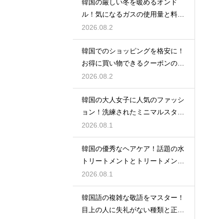
韓国の厳しい冬を暖めるオンド
ル！気になるガスの使用量と料金
の目安
2026.08.2
韓国でのショッピングを格安に！
お得に買い物できるクーポンの賢
い探し方
2026.08.2
韓国の大人女子に人気のファッシ
ョン！洗練されたミニマルスタイ
ルの特徴
2026.08.1
韓国の優秀なヘアケア！話題の水
トリートメントとトリートメント
の使い分け
2026.08.1
韓国語の複雑な敬語をマスター！
目上の人に失礼がない種類と正し