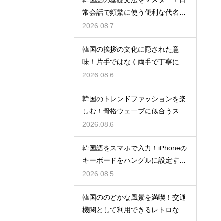
常会話で頻繁に使う便利な代名詞
の一覧
2026.08.7
韓国の挨拶の文化に隠された意
味！片手ではなく両手で丁寧に握
手する理由
2026.08.6
韓国のトレンドファッションを楽
しむ！骨格ウェーブに似合うスタ
イルの特徴
2026.08.6
韓国語をスマホで入力！iPhoneの
キーボードをハングルに設定する
手順
2026.08.5
韓国ののどかな風景を満喫！交通
機関として利用できるレトロな観