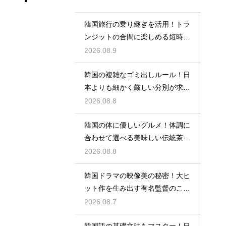
韓国旅行の乗り継ぎを活用！トラ
ンジットの合間に楽しめる短時間
の観光
2026.08.9
韓国の複雑なゴミ出しルール！日
本よりも細かく厳しい分別が求め
られる理由
2026.08.8
韓国の体に優しいグルメ！体調に
合わせて選べる美味しい伝統茶の
驚きの効能
2026.08.8
韓国ドラマの映像美の秘密！大ヒ
ット作を生み出す有名監督のこだ
わりの特徴
2026.08.7
韓国語の基礎文法をマスター！日