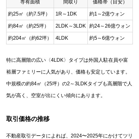
専有面積
間取り
価格帯（目安）
約25㎡（約7.5坪）
1R～1DK
約1～2億ウォン
約84㎡（約25坪）
2LDK～3LDK
約24～26億ウォン
約204㎡（約62坪）
4LDK
約5～6億ウォン
特に高層階の広い〈4LDK〉タイプは外国人駐在員や富
裕層ファミリーに人気があり、価格も安定しています。
中規模の約84㎡（25坪）の2～3LDKタイプも高層階で人
気が高く、空室が出にくい傾向にあります。
取引価格の推移
不動産取引データによれば、2024〜2025年にかけてツリ