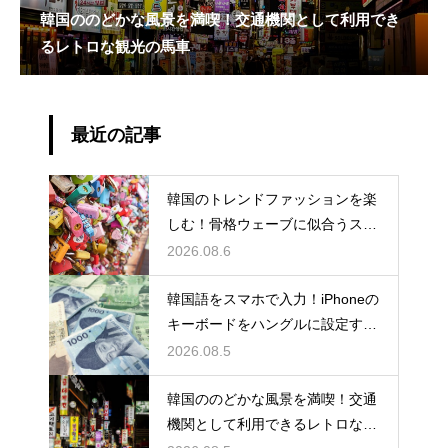
韓国ののどかな風景を満喫！交通機関として利用でき
るレトロな観光の馬車
最近の記事
韓国のトレンドファッションを楽
しむ！骨格ウェーブに似合うスタ
イルの特徴
2026.08.6
韓国語をスマホで入力！iPhoneの
キーボードをハングルに設定する
手順
2026.08.5
韓国ののどかな風景を満喫！交通
機関として利用できるレトロな観