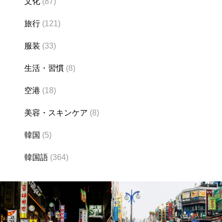
文化
(87)
旅行
(121)
服装
(33)
生活・習慣
(8)
空港
(18)
美容・スキンケア
(8)
韓国
(5)
韓国語
(364)