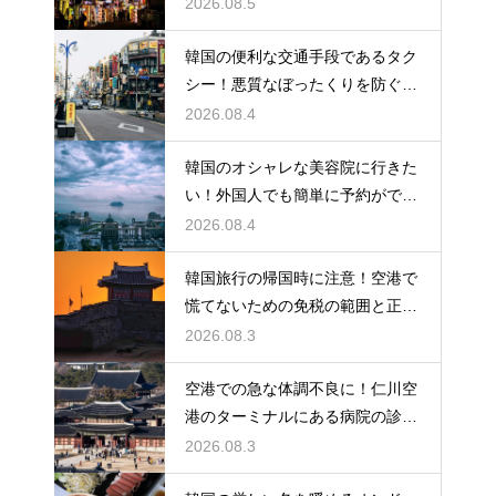
光の馬車
2026.08.5
韓国の便利な交通手段であるタク
シー！悪質なぼったくりを防ぐ確
実な対策
2026.08.4
韓国のオシャレな美容院に行きた
い！外国人でも簡単に予約ができ
るアプリ
2026.08.4
韓国旅行の帰国時に注意！空港で
慌てないための免税の範囲と正し
い計算
2026.08.3
空港での急な体調不良に！仁川空
港のターミナルにある病院の診療
時間
2026.08.3