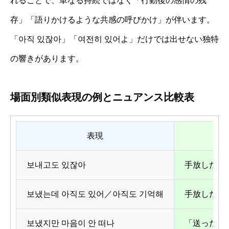
れることで、単なる持続ではなく「行動後の感情の残
存」「語りかけるような共感の呼びかけ」が伴います。
「아직 있잖아」「여전히 있어よ」だけでは出せない独特
の響きがあります。
場面別類似表現の例とニュアンス比較表
表現
보내고도 있잖아
手放したあ
보냈는데 아직도 있어／아직도 기억해
手放した過
보냈지만 마음이 안 떠나
「送ったけ