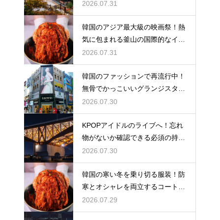
い使い分け
2026.07.31
韓国のアジア最大級の映画祭！熱
気に包まれる釜山の国際的なイベ
ント
2026.07.31
韓国のファッションで再流行中！
無骨でかっこいいグランジスタイ
ルの特徴
2026.07.30
KPOPアイドルのライブへ！忘れ
物がないか確認できる必須の持ち
物リスト
2026.07.30
韓国の寒い冬を乗り切る服装！防
寒とオシャレを両立するコートの
種類
2026.07.29