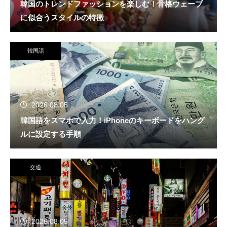
韓国のトレンドファッションを楽しむ！骨格ウェーブ
に似合うスタイルの特徴
韓国語
2026.08.05
韓国語をスマホで入力！iPhoneのキーボードをハング
ルに設定する手順
交通
2026.08.05