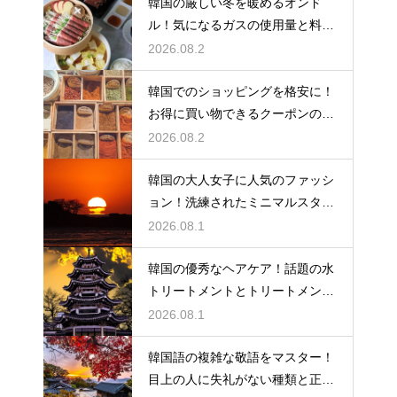
韓国の厳しい冬を暖めるオンド
ル！気になるガスの使用量と料金
の目安
2026.08.2
韓国でのショッピングを格安に！
お得に買い物できるクーポンの賢
い探し方
2026.08.2
韓国の大人女子に人気のファッシ
ョン！洗練されたミニマルスタイ
ルの特徴
2026.08.1
韓国の優秀なヘアケア！話題の水
トリートメントとトリートメント
の使い分け
2026.08.1
韓国語の複雑な敬語をマスター！
目上の人に失礼がない種類と正し