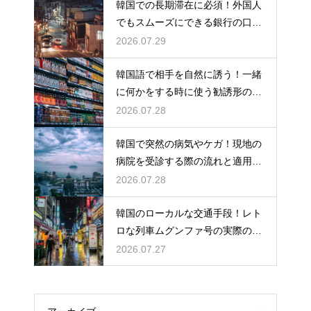
韓国での長期滞在に必須！外国人
でもスムーズにできる銀行の口座
開設
2026.07.29
韓国語で相手を自然に誘う！一緒
に何かをする時に使う勧誘形の基
本の作り方
2026.07.28
韓国で突然の病気やケガ！現地の
病院を受診する際の流れと適用さ
れる保険
2026.07.28
韓国のローカルな交通手段！レト
ロな列車ムグンファ号の実際の乗
り心地
2026.07.27