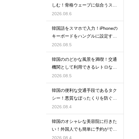
しむ！骨格ウェーブに似合うスタ
イルの特徴
2026.08.6
韓国語をスマホで入力！iPhoneの
キーボードをハングルに設定する
手順
2026.08.5
韓国ののどかな風景を満喫！交通
機関として利用できるレトロな観
光の馬車
2026.08.5
韓国の便利な交通手段であるタク
シー！悪質なぼったくりを防ぐ確
実な対策
2026.08.4
韓国のオシャレな美容院に行きた
い！外国人でも簡単に予約ができ
るアプリ
2026.08.4