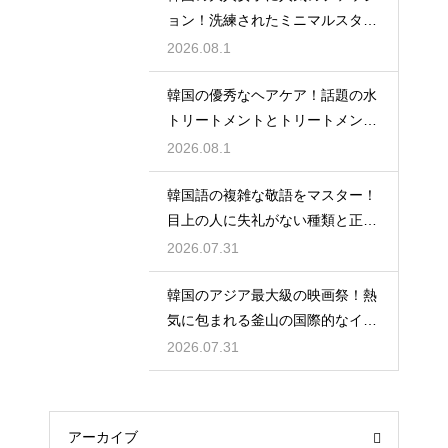
ョン！洗練されたミニマルスタイ
ルの特徴
2026.08.1
韓国の優秀なヘアケア！話題の水
トリートメントとトリートメント
の使い分け
2026.08.1
韓国語の複雑な敬語をマスター！
目上の人に失礼がない種類と正し
い使い分け
2026.07.31
韓国のアジア最大級の映画祭！熱
気に包まれる釜山の国際的なイベ
ント
2026.07.31
アーカイブ