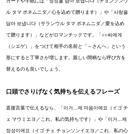
カードや手紙には「정성을 담아 보냅니다（チョンソンウ
ル タマ ポネムニダ／心を込めて贈ります）」や「사랑을
담아 보냅니다（サランウル タマ ポネムニダ／愛を込め
て贈ります）」などがロマンチックです。「○○씨에게
（シエゲ）」をつけて相手の名前と「～さんへ」という
形にすると丁寧さが増します。親しい間柄なら呼び方を
替えるのも良いでしょう。
口頭でさりげなく気持ちを伝えるフレーズ
直接言葉で伝えるなら、「이거…제 마음이에요（イゴ チ
ェ マウミエヨ／これ、私の気持ちです）」や「이거…제
정성이에요（イゴ チェ チョンソンイエヨ／これ、私の心