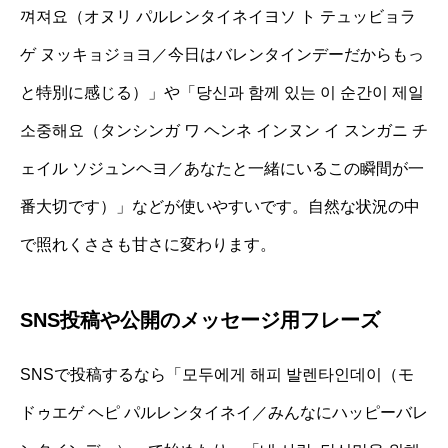
껴져요（オヌリ パルレンタイネイヨソ ト テュッビョラ
ゲ ヌッキョジョヨ／今日はバレンタインデーだからもっ
と特別に感じる）」や「당신과 함께 있는 이 순간이 제일
소중해요（タンシンガ ワ ヘンネ インヌン イ スンガニ チ
ェイル ソジュンヘヨ／あなたと一緒にいるこの瞬間が一
番大切です）」などが使いやすいです。自然な状況の中
で照れくささも甘さに変わります。
SNS投稿や公開のメッセージ用フレーズ
SNSで投稿するなら「모두에게 해피 발렌타인데이（モ
ドゥエゲ ヘピ パルレンタイネイ／みんなにハッピーバレ