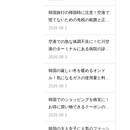
韓国旅行の帰国時に注意！空港で
慌てないための免税の範囲と正し
い計算
2026.08.3
空港での急な体調不良に！仁川空
港のターミナルにある病院の診療
時間
2026.08.3
韓国の厳しい冬を暖めるオンド
ル！気になるガスの使用量と料金
の目安
2026.08.2
韓国でのショッピングを格安に！
お得に買い物できるクーポンの賢
い探し方
2026.08.2
韓国の大人女子に人気のファッシ