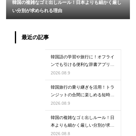
韓国の複雑なゴミ出しルール！日本よりも細かく厳し
い分別が求められる理由
最近の記事
韓国語の学習や旅行に！オフライ
ンでも引ける便利な辞書アプリの
活用法
2026.08.9
韓国旅行の乗り継ぎを活用！トラ
ンジットの合間に楽しめる短時間
の観光
2026.08.9
韓国の複雑なゴミ出しルール！日
本よりも細かく厳しい分別が求め
られる理由
2026.08.8