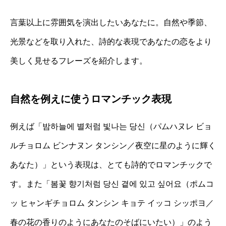
言葉以上に雰囲気を演出したいあなたに。自然や季節、
光景などを取り入れた、詩的な表現であなたの恋をより
美しく見せるフレーズを紹介します。
自然を例えに使うロマンチック表現
例えば「밤하늘에 별처럼 빛나는 당신（パムハヌレ ビョ
ルチョロム ビンナヌン タンシン／夜空に星のように輝く
あなた）」という表現は、とても詩的でロマンチックで
す。また「봄꽃 향기처럼 당신 곁에 있고 싶어요（ポムコ
ッ ヒャンギチョロム タンシン キョテ イッコ シッポヨ／
春の花の香りのようにあなたのそばにいたい）」のよう