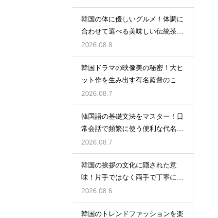
韓国の体に優しいグルメ！体調に
合わせて選べる美味しい伝統茶の
驚きの効能
2026.08.8
韓国ドラマの映像美の秘密！大ヒ
ット作を生み出す有名監督のこだ
わりの特徴
2026.08.7
韓国語の基礎文法をマスター！日
常会話で頻繁に使う便利な代名詞
の一覧
2026.08.7
韓国の挨拶の文化に隠された意
味！片手ではなく両手で丁寧に握
手する理由
2026.08.6
韓国のトレンドファッションを楽