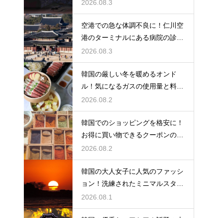
い計算
2026.08.3
空港での急な体調不良に！仁川空
港のターミナルにある病院の診療
時間
2026.08.3
韓国の厳しい冬を暖めるオンド
ル！気になるガスの使用量と料金
の目安
2026.08.2
韓国でのショッピングを格安に！
お得に買い物できるクーポンの賢
い探し方
2026.08.2
韓国の大人女子に人気のファッシ
ョン！洗練されたミニマルスタイ
ルの特徴
2026.08.1