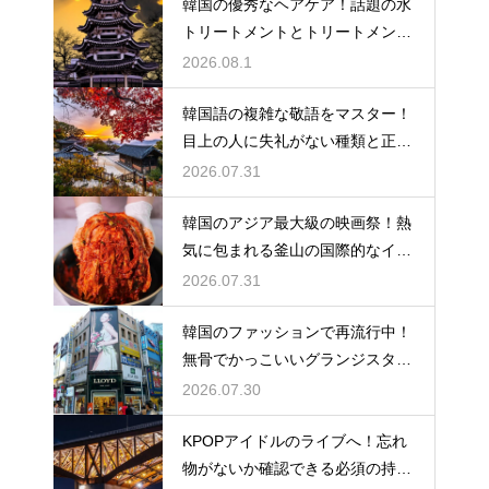
韓国の優秀なヘアケア！話題の水
トリートメントとトリートメント
の使い分け
2026.08.1
韓国語の複雑な敬語をマスター！
目上の人に失礼がない種類と正し
い使い分け
2026.07.31
韓国のアジア最大級の映画祭！熱
気に包まれる釜山の国際的なイベ
ント
2026.07.31
韓国のファッションで再流行中！
無骨でかっこいいグランジスタイ
ルの特徴
2026.07.30
KPOPアイドルのライブへ！忘れ
物がないか確認できる必須の持ち