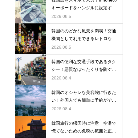
韓国語をスマホで入力！iPhoneの
キーボードをハングルに設定する
手順
2026.08.5
韓国ののどかな風景を満喫！交通
機関として利用できるレトロな観
光の馬車
2026.08.5
韓国の便利な交通手段であるタク
シー！悪質なぼったくりを防ぐ確
実な対策
2026.08.4
韓国のオシャレな美容院に行きた
い！外国人でも簡単に予約ができ
るアプリ
2026.08.4
韓国旅行の帰国時に注意！空港で
慌てないための免税の範囲と正し