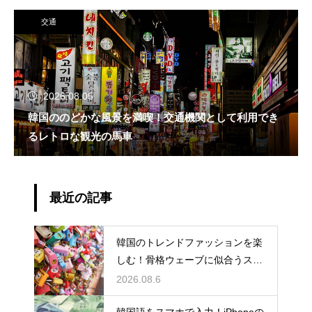
交通
2026.08.05
韓国ののどかな風景を満喫！交通機関として利用でき
るレトロな観光の馬車
最近の記事
韓国のトレンドファッションを楽
しむ！骨格ウェーブに似合うスタ
イルの特徴
2026.08.6