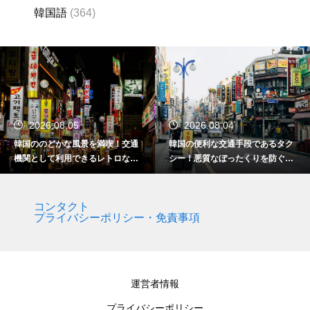
韓国語
(364)
2026.08.05
2026.08.04
韓国ののどかな風景を満喫！交通
韓国の便利な交通手段であるタク
機関として利用できるレトロな観
シー！悪質なぼったくりを防ぐ確
光の馬車
実な対策
コンタクト
プライバシーポリシー・免責事項
運営者情報
プライバシーポリシー