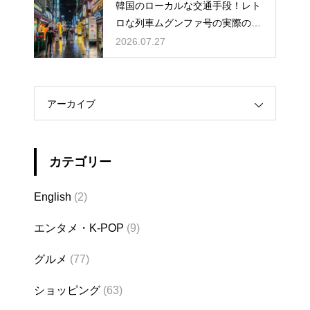
韓国のローカルな交通手段！レト
ロな列車ムグンファ号の実際の乗
り心地
2026.07.27
アーカイブ
カテゴリー
English
(2)
エンタメ・K-POP
(9)
グルメ
(77)
ショッピング
(63)