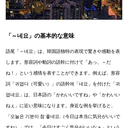
「～네요」の基本的な意味
語尾「～네요」は、韓国語独特の表現で驚きや感動を表
します。形容詞や動詞の語幹に付けて「あっ、～だ
ね！」という感情を表すことができます。例えば、形容
詞「귀엽다（可愛い）」の語幹에「네요」を付けた「귀
엽네요」は、日本語の「かわいいですね」や「かわいい
ねぇ」に近い意味になります。身近な例を挙げると、
「오늘은 기분이 참 좋네요.（今日は本当に気分がいいで
すね）」では、「今日はすごく気分がいいなぁ」という