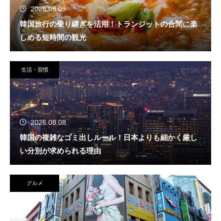
2026.08.09
韓国旅行の乗り継ぎを活用！トランジットの合間に楽
しめる短時間の観光
生活・習慣
2026.08.08
韓国の複雑なゴミ出しルール！日本よりも細かく厳し
い分別が求められる理由
グルメ