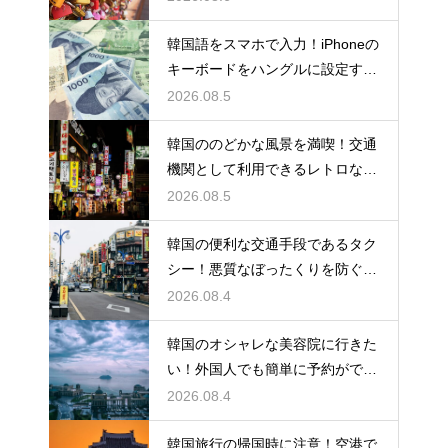
韓国語をスマホで入力！iPhoneの
キーボードをハングルに設定する
手順
2026.08.5
韓国ののどかな風景を満喫！交通
機関として利用できるレトロな観
光の馬車
2026.08.5
韓国の便利な交通手段であるタク
シー！悪質なぼったくりを防ぐ確
実な対策
2026.08.4
韓国のオシャレな美容院に行きた
い！外国人でも簡単に予約ができ
るアプリ
2026.08.4
韓国旅行の帰国時に注意！空港で