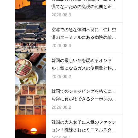
慌てないための免税の範囲と正し
い計算
2026.08.3
空港での急な体調不良に！仁川空
港のターミナルにある病院の診療
時間
2026.08.3
韓国の厳しい冬を暖めるオンド
ル！気になるガスの使用量と料金
の目安
2026.08.2
韓国でのショッピングを格安に！
お得に買い物できるクーポンの賢
い探し方
2026.08.2
韓国の大人女子に人気のファッシ
ョン！洗練されたミニマルスタイ
ルの特徴