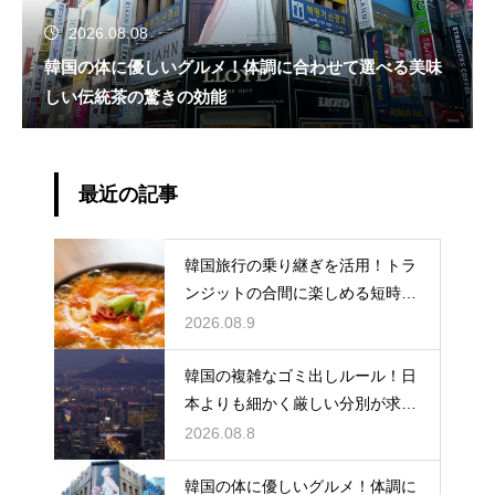
2026.08.08
韓国の体に優しいグルメ！体調に合わせて選べる美味
しい伝統茶の驚きの効能
最近の記事
韓国旅行の乗り継ぎを活用！トラ
ンジットの合間に楽しめる短時間
の観光
2026.08.9
韓国の複雑なゴミ出しルール！日
本よりも細かく厳しい分別が求め
られる理由
2026.08.8
韓国の体に優しいグルメ！体調に