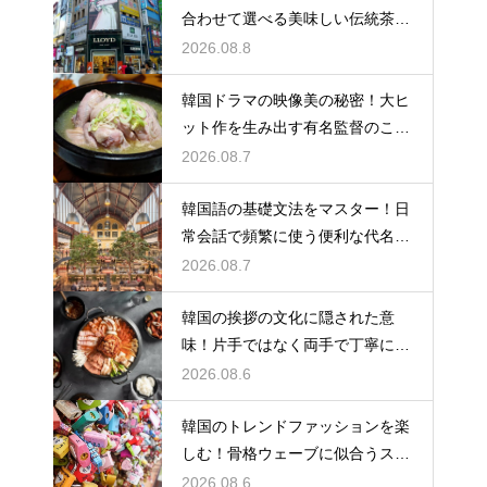
合わせて選べる美味しい伝統茶の
驚きの効能
2026.08.8
韓国ドラマの映像美の秘密！大ヒ
ット作を生み出す有名監督のこだ
わりの特徴
2026.08.7
韓国語の基礎文法をマスター！日
常会話で頻繁に使う便利な代名詞
の一覧
2026.08.7
韓国の挨拶の文化に隠された意
味！片手ではなく両手で丁寧に握
手する理由
2026.08.6
韓国のトレンドファッションを楽
しむ！骨格ウェーブに似合うスタ
イルの特徴
2026.08.6