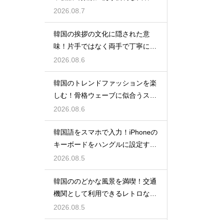
の一覧
2026.08.7
韓国の挨拶の文化に隠された意
味！片手ではなく両手で丁寧に握
手する理由
2026.08.6
韓国のトレンドファッションを楽
しむ！骨格ウェーブに似合うスタ
イルの特徴
2026.08.6
韓国語をスマホで入力！iPhoneの
キーボードをハングルに設定する
手順
2026.08.5
韓国ののどかな風景を満喫！交通
機関として利用できるレトロな観
光の馬車
2026.08.5