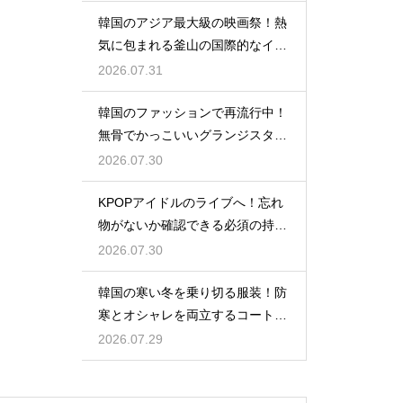
韓国のアジア最大級の映画祭！熱
気に包まれる釜山の国際的なイベ
ント
2026.07.31
韓国のファッションで再流行中！
無骨でかっこいいグランジスタイ
ルの特徴
2026.07.30
KPOPアイドルのライブへ！忘れ
物がないか確認できる必須の持ち
物リスト
2026.07.30
韓国の寒い冬を乗り切る服装！防
寒とオシャレを両立するコートの
種類
2026.07.29