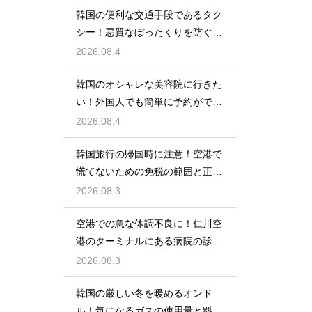
韓国の便利な交通手段であるタク
シー！悪質なぼったくりを防ぐ確
実な対策
2026.08.4
韓国のオシャレな美容院に行きた
い！外国人でも簡単に予約ができ
るアプリ
2026.08.4
韓国旅行の帰国時に注意！空港で
慌てないための免税の範囲と正し
い計算
2026.08.3
空港での急な体調不良に！仁川空
港のターミナルにある病院の診療
時間
2026.08.3
韓国の厳しい冬を暖めるオンド
ル！気になるガスの使用量と料金