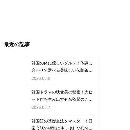
最近の記事
韓国の体に優しいグルメ！体調に
合わせて選べる美味しい伝統茶の
驚きの効能
2026.08.8
韓国ドラマの映像美の秘密！大ヒ
ット作を生み出す有名監督のこだ
わりの特徴
2026.08.7
韓国語の基礎文法をマスター！日
常会話で頻繁に使う便利な代名詞