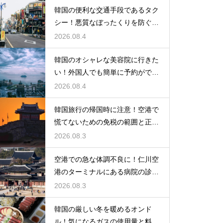
韓国の便利な交通手段であるタク
シー！悪質なぼったくりを防ぐ確
実な対策
2026.08.4
韓国のオシャレな美容院に行きた
い！外国人でも簡単に予約ができ
るアプリ
2026.08.4
韓国旅行の帰国時に注意！空港で
慌てないための免税の範囲と正し
い計算
2026.08.3
空港での急な体調不良に！仁川空
港のターミナルにある病院の診療
時間
2026.08.3
韓国の厳しい冬を暖めるオンド
ル！気になるガスの使用量と料金