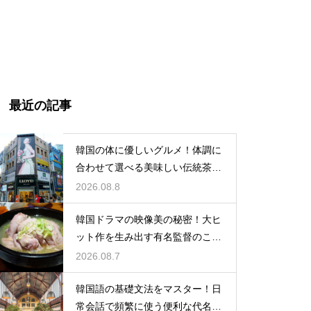
最近の記事
韓国の体に優しいグルメ！体調に
合わせて選べる美味しい伝統茶の
驚きの効能
2026.08.8
韓国ドラマの映像美の秘密！大ヒ
ット作を生み出す有名監督のこだ
わりの特徴
2026.08.7
韓国語の基礎文法をマスター！日
常会話で頻繁に使う便利な代名詞