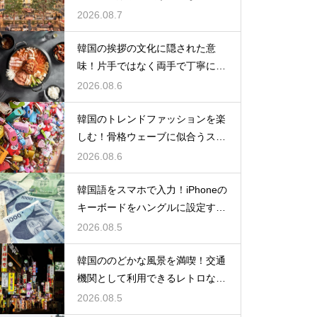
の一覧
2026.08.7
韓国の挨拶の文化に隠された意
味！片手ではなく両手で丁寧に握
手する理由
2026.08.6
韓国のトレンドファッションを楽
しむ！骨格ウェーブに似合うスタ
イルの特徴
2026.08.6
韓国語をスマホで入力！iPhoneの
キーボードをハングルに設定する
手順
2026.08.5
韓国ののどかな風景を満喫！交通
機関として利用できるレトロな観
光の馬車
2026.08.5