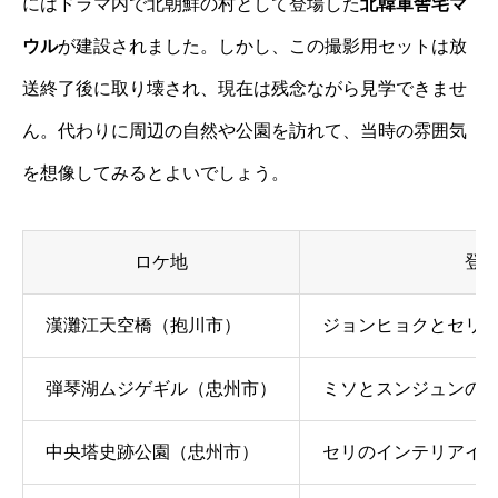
にはドラマ内で北朝鮮の村として登場した
北韓軍舎宅マ
ウル
が建設されました。しかし、この撮影用セットは放
送終了後に取り壊され、現在は残念ながら見学できませ
ん。代わりに周辺の自然や公園を訪れて、当時の雰囲気
を想像してみるとよいでしょう。
ロケ地
登
漢灘江天空橋（抱川市）
ジョンヒョクとセリ
弾琴湖ムジゲギル（忠州市）
ミソとスンジュンのデ
中央塔史跡公園（忠州市）
セリのインテリアイ