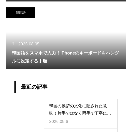
韓国語
2026.08.05
韓国語をスマホで入力！iPhoneのキーボードをハング
ルに設定する手順
最近の記事
韓国の挨拶の文化に隠された意
味！片手ではなく両手で丁寧に握
手する理由
2026.08.6