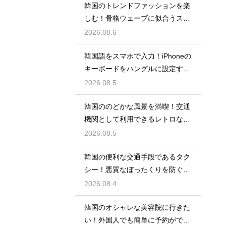
韓国のトレンドファッションを楽
しむ！骨格ウェーブに似合うスタ
イルの特徴
2026.08.6
韓国語をスマホで入力！iPhoneの
キーボードをハングルに設定する
手順
2026.08.5
韓国ののどかな風景を満喫！交通
機関として利用できるレトロな観
光の馬車
2026.08.5
韓国の便利な交通手段であるタク
シー！悪質なぼったくりを防ぐ確
実な対策
2026.08.4
韓国のオシャレな美容院に行きた
い！外国人でも簡単に予約ができ