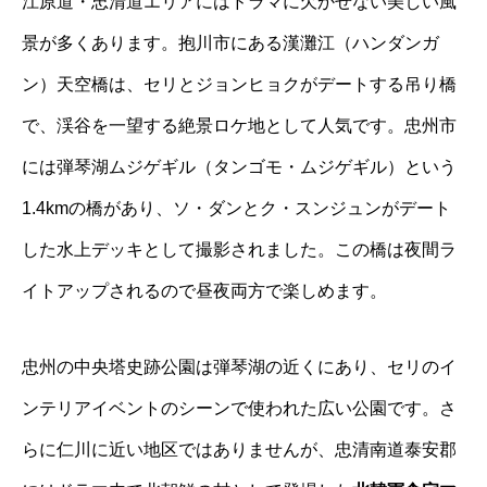
江原道・忠清道エリアにはドラマに欠かせない美しい風
景が多くあります。抱川市にある漢灘江（ハンダンガ
ン）天空橋は、セリとジョンヒョクがデートする吊り橋
で、渓谷を一望する絶景ロケ地として人気です。忠州市
には
弾琴湖ムジゲギル
（タンゴモ・ムジゲギル）という
1.4kmの橋があり、ソ・ダンとク・スンジュンがデート
した水上デッキとして撮影されました。この橋は夜間ラ
イトアップされるので昼夜両方で楽しめます。
忠州の中央塔史跡公園は弾琴湖の近くにあり、セリのイ
ンテリアイベントのシーンで使われた広い公園です。さ
らに仁川に近い地区ではありませんが、忠清南道泰安郡