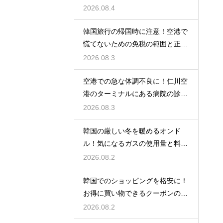
るアプリ
2026.08.4
韓国旅行の帰国時に注意！空港で
慌てないための免税の範囲と正し
い計算
2026.08.3
空港での急な体調不良に！仁川空
港のターミナルにある病院の診療
時間
2026.08.3
韓国の厳しい冬を暖めるオンド
ル！気になるガスの使用量と料金
の目安
2026.08.2
韓国でのショッピングを格安に！
お得に買い物できるクーポンの賢
い探し方
2026.08.2