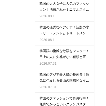
韓国の大人女子に人気のファッシ
ョン！洗練されたミニマルスタイ
ルの特徴
2026.08.1
韓国の優秀なヘアケア！話題の水
トリートメントとトリートメント
の使い分け
2026.08.1
韓国語の複雑な敬語をマスター！
目上の人に失礼がない種類と正し
い使い分け
2026.07.31
韓国のアジア最大級の映画祭！熱
気に包まれる釜山の国際的なイベ
ント
2026.07.31
韓国のファッションで再流行中！
無骨でかっこいいグランジスタイ