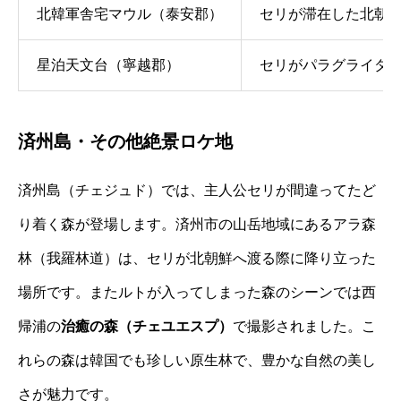
北韓軍舎宅マウル（泰安郡）
セリが滞在した北朝
星泊天文台（寧越郡）
セリがパラグライダ
済州島・その他絶景ロケ地
済州島（チェジュド）では、主人公セリが間違ってたど
り着く森が登場します。済州市の山岳地域にある
アラ森
林
（我羅林道）は、セリが北朝鮮へ渡る際に降り立った
場所です。またルトが入ってしまった森のシーンでは西
帰浦の
治癒の森（チェユエスプ）
で撮影されました。こ
れらの森は韓国でも珍しい原生林で、豊かな自然の美し
さが魅力です。