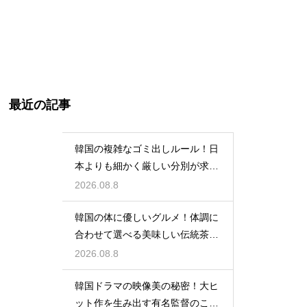
最近の記事
韓国の複雑なゴミ出しルール！日
本よりも細かく厳しい分別が求め
られる理由
2026.08.8
韓国の体に優しいグルメ！体調に
合わせて選べる美味しい伝統茶の
驚きの効能
2026.08.8
韓国ドラマの映像美の秘密！大ヒ
ット作を生み出す有名監督のこだ