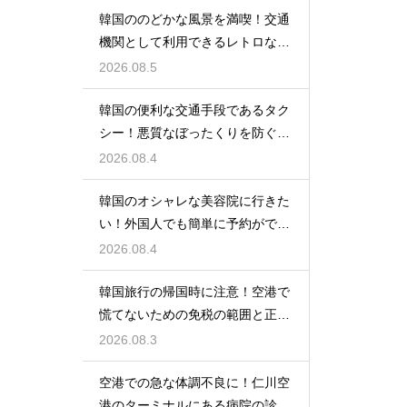
韓国ののどかな風景を満喫！交通
機関として利用できるレトロな観
光の馬車
2026.08.5
韓国の便利な交通手段であるタク
シー！悪質なぼったくりを防ぐ確
実な対策
2026.08.4
韓国のオシャレな美容院に行きた
い！外国人でも簡単に予約ができ
るアプリ
2026.08.4
韓国旅行の帰国時に注意！空港で
慌てないための免税の範囲と正し
い計算
2026.08.3
空港での急な体調不良に！仁川空
港のターミナルにある病院の診療