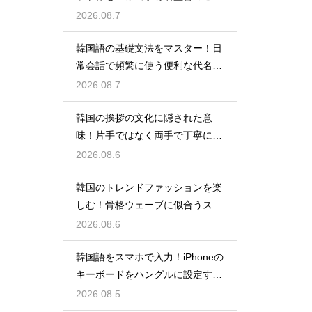
わりの特徴
2026.08.7
韓国語の基礎文法をマスター！日
常会話で頻繁に使う便利な代名詞
の一覧
2026.08.7
韓国の挨拶の文化に隠された意
味！片手ではなく両手で丁寧に握
手する理由
2026.08.6
韓国のトレンドファッションを楽
しむ！骨格ウェーブに似合うスタ
イルの特徴
2026.08.6
韓国語をスマホで入力！iPhoneの
キーボードをハングルに設定する
手順
2026.08.5