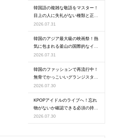
韓国語の複雑な敬語をマスター！
目上の人に失礼がない種類と正し
い使い分け
2026.07.31
韓国のアジア最大級の映画祭！熱
気に包まれる釜山の国際的なイベ
ント
2026.07.31
韓国のファッションで再流行中！
無骨でかっこいいグランジスタイ
ルの特徴
2026.07.30
KPOPアイドルのライブへ！忘れ
物がないか確認できる必須の持ち
物リスト
2026.07.30