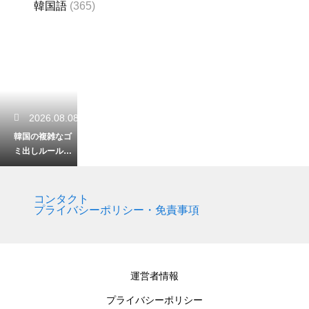
韓国語
(365)
2026.08.08
韓国の複雑なゴ
ミ出しルール！
日本よりも細か
く厳しい分別が
求められる理由
コンタクト
プライバシーポリシー・免責事項
2026.08.08
韓国の体に優し
運営者情報
いグルメ！体調
に合わせて選べ
プライバシーポリシー
る美味しい伝統