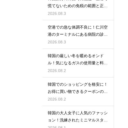
慌てないための免税の範囲と正し
い計算
2026.08.3
空港での急な体調不良に！仁川空
港のターミナルにある病院の診療
時間
2026.08.3
韓国の厳しい冬を暖めるオンド
ル！気になるガスの使用量と料金
の目安
2026.08.2
韓国でのショッピングを格安に！
お得に買い物できるクーポンの賢
い探し方
2026.08.2
韓国の大人女子に人気のファッシ
ョン！洗練されたミニマルスタイ
ルの特徴
2026.08.1