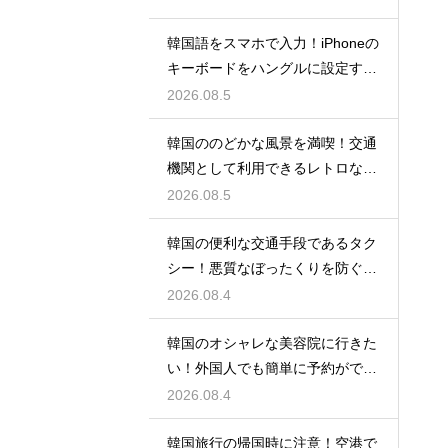
韓国語をスマホで入力！iPhoneの
キーボードをハングルに設定する
手順
2026.08.5
韓国ののどかな風景を満喫！交通
機関として利用できるレトロな観
光の馬車
2026.08.5
韓国の便利な交通手段であるタク
シー！悪質なぼったくりを防ぐ確
実な対策
2026.08.4
韓国のオシャレな美容院に行きた
い！外国人でも簡単に予約ができ
るアプリ
2026.08.4
韓国旅行の帰国時に注意！空港で