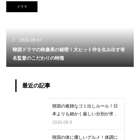
ドラマ
2026.08.07
韓国ドラマの映像美の秘密！大ヒット作を生み出す有
名監督のこだわりの特徴
最近の記事
韓国の複雑なゴミ出しルール！日
本よりも細かく厳しい分別が求め
られる理由
2026.08.8
韓国の体に優しいグルメ！体調に