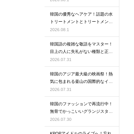
韓国の優秀なヘアケア！話題の水
トリートメントとトリートメント
の使い分け
2026.08.1
韓国語の複雑な敬語をマスター！
目上の人に失礼がない種類と正し
い使い分け
2026.07.31
韓国のアジア最大級の映画祭！熱
気に包まれる釜山の国際的なイベ
ント
2026.07.31
韓国のファッションで再流行中！
無骨でかっこいいグランジスタイ
ルの特徴
2026.07.30
KPOPアイドルのライブへ！忘れ