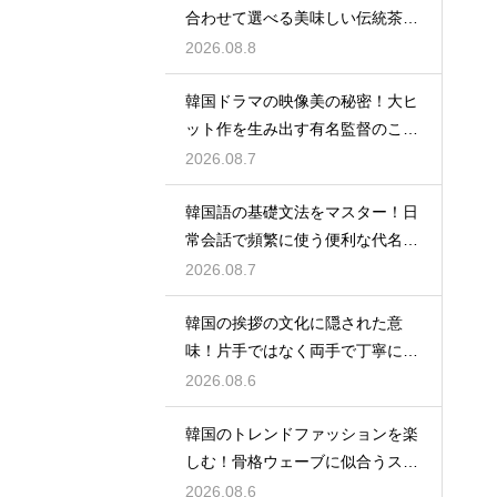
合わせて選べる美味しい伝統茶の
驚きの効能
2026.08.8
韓国ドラマの映像美の秘密！大ヒ
ット作を生み出す有名監督のこだ
わりの特徴
2026.08.7
韓国語の基礎文法をマスター！日
常会話で頻繁に使う便利な代名詞
の一覧
2026.08.7
韓国の挨拶の文化に隠された意
味！片手ではなく両手で丁寧に握
手する理由
2026.08.6
韓国のトレンドファッションを楽
しむ！骨格ウェーブに似合うスタ
イルの特徴
2026.08.6