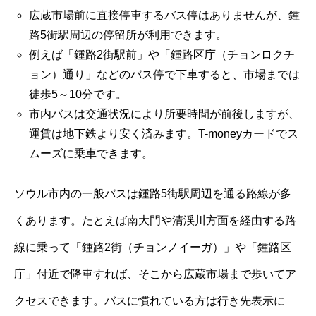
広蔵市場前に直接停車するバス停はありませんが、鍾
路5街駅周辺の停留所が利用できます。
例えば「鍾路2街駅前」や「鍾路区庁（チョンロクチ
ョン）通り」などのバス停で下車すると、市場までは
徒歩5～10分です。
市内バスは交通状況により所要時間が前後しますが、
運賃は地下鉄より安く済みます。T-moneyカードでス
ムーズに乗車できます。
ソウル市内の一般バスは鍾路5街駅周辺を通る路線が多
くあります。たとえば南大門や清渓川方面を経由する路
線に乗って「鍾路2街（チョンノイーガ）」や「鍾路区
庁」付近で降車すれば、そこから広蔵市場まで歩いてア
クセスできます。バスに慣れている方は行き先表示に