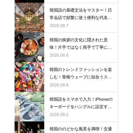
韓国語の基礎文法をマスター！日
常会話で頻繁に使う便利な代名詞
の一覧
2026.08.7
韓国の挨拶の文化に隠された意
味！片手ではなく両手で丁寧に握
手する理由
2026.08.6
韓国のトレンドファッションを楽
しむ！骨格ウェーブに似合うスタ
イルの特徴
2026.08.6
韓国語をスマホで入力！iPhoneの
キーボードをハングルに設定する
手順
2026.08.5
韓国ののどかな風景を満喫！交通