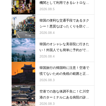
機関として利用できるレトロな観
光の馬車
2026.08.5
韓国の便利な交通手段であるタク
シー！悪質なぼったくりを防ぐ確
実な対策
2026.08.4
韓国のオシャレな美容院に行きた
い！外国人でも簡単に予約ができ
るアプリ
2026.08.4
韓国旅行の帰国時に注意！空港で
慌てないための免税の範囲と正し
い計算
2026.08.3
空港での急な体調不良に！仁川空
港のターミナルにある病院の診療
時間
2026.08.3