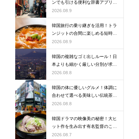
ンでも引ける便利な辞書アプリの
活用法
2026.08.9
韓国旅行の乗り継ぎを活用！トラ
ンジットの合間に楽しめる短時間
の観光
2026.08.9
韓国の複雑なゴミ出しルール！日
本よりも細かく厳しい分別が求め
られる理由
2026.08.8
韓国の体に優しいグルメ！体調に
合わせて選べる美味しい伝統茶の
驚きの効能
2026.08.8
韓国ドラマの映像美の秘密！大ヒ
ット作を生み出す有名監督のこだ
わりの特徴
2026.08.7