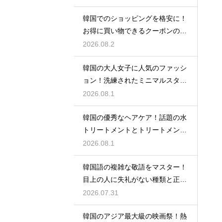
韓国でのショッピングを格安に！
お得に買い物できるクーポンの賢
い探し方
2026.08.2
韓国の大人女子に人気のファッシ
ョン！洗練されたミニマルスタイ
ルの特徴
2026.08.1
韓国の優秀なヘアケア！話題の水
トリートメントとトリートメント
の使い分け
2026.08.1
韓国語の複雑な敬語をマスター！
目上の人に失礼がない種類と正し
い使い分け
2026.07.31
韓国のアジア最大級の映画祭！熱