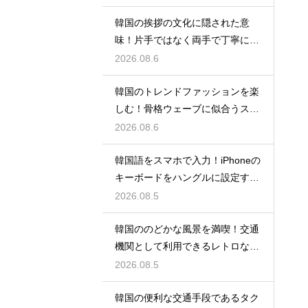
韓国の挨拶の文化に隠された意
味！片手ではなく両手で丁寧に握
手する理由
2026.08.6
韓国のトレンドファッションを楽
しむ！骨格ウェーブに似合うスタ
イルの特徴
2026.08.6
韓国語をスマホで入力！iPhoneの
キーボードをハングルに設定する
手順
2026.08.5
韓国ののどかな風景を満喫！交通
機関として利用できるレトロな観
光の馬車
2026.08.5
韓国の便利な交通手段であるタク