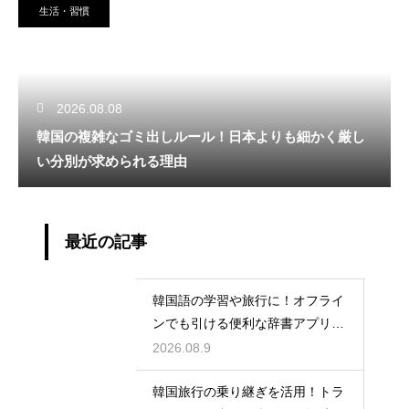
生活・習慣
2026.08.08
韓国の複雑なゴミ出しルール！日本よりも細かく厳し
い分別が求められる理由
最近の記事
韓国語の学習や旅行に！オフライ
ンでも引ける便利な辞書アプリの
活用法
2026.08.9
韓国旅行の乗り継ぎを活用！トラ