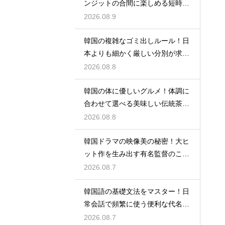
ンジットの合間に楽しめる短時間
の観光
2026.08.9
韓国の複雑なゴミ出しルール！日
本よりも細かく厳しい分別が求め
られる理由
2026.08.8
韓国の体に優しいグルメ！体調に
合わせて選べる美味しい伝統茶の
驚きの効能
2026.08.8
韓国ドラマの映像美の秘密！大ヒ
ット作を生み出す有名監督のこだ
わりの特徴
2026.08.7
韓国語の基礎文法をマスター！日
常会話で頻繁に使う便利な代名詞
の一覧
2026.08.7