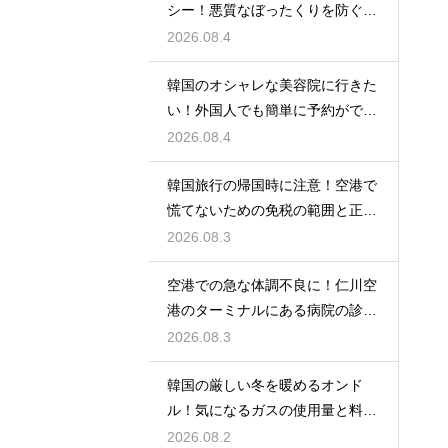
シー！悪質なぼったくりを防ぐ確
実な対策
2026.08.4
韓国のオシャレな美容院に行きた
い！外国人でも簡単に予約ができ
るアプリ
2026.08.4
韓国旅行の帰国時に注意！空港で
慌てないための免税の範囲と正し
い計算
2026.08.3
空港での急な体調不良に！仁川空
港のターミナルにある病院の診療
時間
2026.08.3
韓国の厳しい冬を暖めるオンド
ル！気になるガスの使用量と料金
の目安
2026.08.2