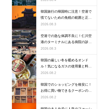
韓国旅行の帰国時に注意！空港で
慌てないための免税の範囲と正し
い計算
2026.08.3
空港での急な体調不良に！仁川空
港のターミナルにある病院の診療
時間
2026.08.3
韓国の厳しい冬を暖めるオンド
ル！気になるガスの使用量と料金
の目安
2026.08.2
韓国でのショッピングを格安に！
お得に買い物できるクーポンの賢
い探し方
2026.08.2
韓国の大人女子に人気のファッシ