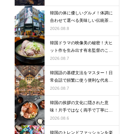
韓国の体に優しいグルメ！体調に
合わせて選べる美味しい伝統茶の
驚きの効能
2026.08.8
韓国ドラマの映像美の秘密！大ヒ
ット作を生み出す有名監督のこだ
わりの特徴
2026.08.7
韓国語の基礎文法をマスター！日
常会話で頻繁に使う便利な代名詞
の一覧
2026.08.7
韓国の挨拶の文化に隠された意
味！片手ではなく両手で丁寧に握
手する理由
2026.08.6
韓国のトレンドファッションを楽