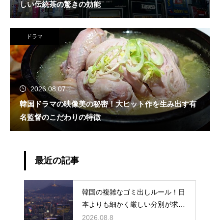
しい伝統茶の驚きの効能
ドラマ
2026.08.07
韓国ドラマの映像美の秘密！大ヒット作を生み出す有
名監督のこだわりの特徴
最近の記事
韓国の複雑なゴミ出しルール！日
本よりも細かく厳しい分別が求め
られる理由
2026.08.8