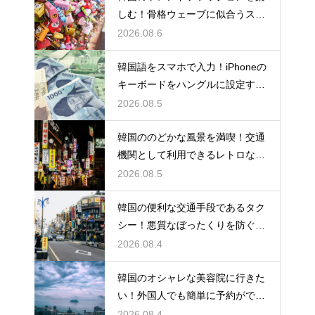
しむ！骨格ウェーブに似合うスタ
イルの特徴
2026.08.6
韓国語をスマホで入力！iPhoneの
キーボードをハングルに設定する
手順
2026.08.5
韓国ののどかな風景を満喫！交通
機関として利用できるレトロな観
光の馬車
2026.08.5
韓国の便利な交通手段であるタク
シー！悪質なぼったくりを防ぐ確
実な対策
2026.08.4
韓国のオシャレな美容院に行きた
い！外国人でも簡単に予約ができ
るアプリ
2026.08.4