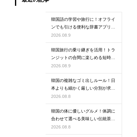
韓国語の学習や旅行に！オフライ
ンでも引ける便利な辞書アプリの
活用法
2026.08.9
韓国旅行の乗り継ぎを活用！トラ
ンジットの合間に楽しめる短時間
の観光
2026.08.9
韓国の複雑なゴミ出しルール！日
本よりも細かく厳しい分別が求め
られる理由
2026.08.8
韓国の体に優しいグルメ！体調に
合わせて選べる美味しい伝統茶の
驚きの効能
2026.08.8