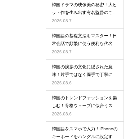
韓国ドラマの映像美の秘密！大ヒ
ット作を生み出す有名監督のこだ
わりの特徴
2026.08.7
韓国語の基礎文法をマスター！日
常会話で頻繁に使う便利な代名詞
の一覧
2026.08.7
韓国の挨拶の文化に隠された意
味！片手ではなく両手で丁寧に握
手する理由
2026.08.6
韓国のトレンドファッションを楽
しむ！骨格ウェーブに似合うスタ
イルの特徴
2026.08.6
韓国語をスマホで入力！iPhoneの
キーボードをハングルに設定する