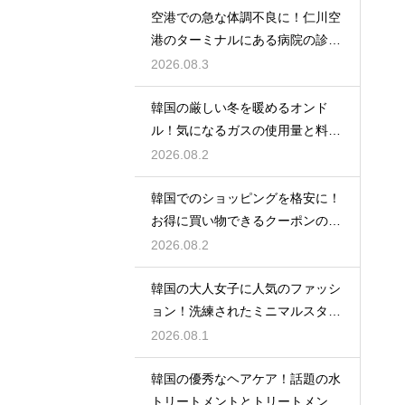
空港での急な体調不良に！仁川空
港のターミナルにある病院の診療
時間
2026.08.3
韓国の厳しい冬を暖めるオンド
ル！気になるガスの使用量と料金
の目安
2026.08.2
韓国でのショッピングを格安に！
お得に買い物できるクーポンの賢
い探し方
2026.08.2
韓国の大人女子に人気のファッシ
ョン！洗練されたミニマルスタイ
ルの特徴
2026.08.1
韓国の優秀なヘアケア！話題の水
トリートメントとトリートメント