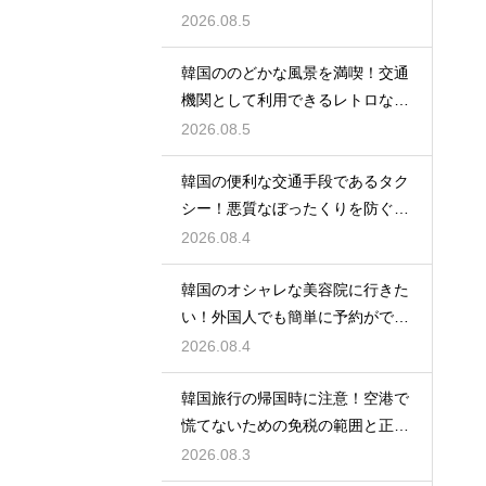
手順
2026.08.5
韓国ののどかな風景を満喫！交通
機関として利用できるレトロな観
光の馬車
2026.08.5
韓国の便利な交通手段であるタク
シー！悪質なぼったくりを防ぐ確
実な対策
2026.08.4
韓国のオシャレな美容院に行きた
い！外国人でも簡単に予約ができ
るアプリ
2026.08.4
韓国旅行の帰国時に注意！空港で
慌てないための免税の範囲と正し
い計算
2026.08.3