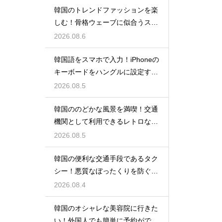
韓国のトレンドファッションを楽
しむ！骨格ウェーブに似合うスタ
イルの特徴
2026.08.6
韓国語をスマホで入力！iPhoneの
キーボードをハングルに設定する
手順
2026.08.5
韓国ののどかな風景を満喫！交通
機関として利用できるレトロな観
光の馬車
2026.08.5
韓国の便利な交通手段であるタク
シー！悪質なぼったくりを防ぐ確
実な対策
2026.08.4
韓国のオシャレな美容院に行きた
い！外国人でも簡単に予約ができ