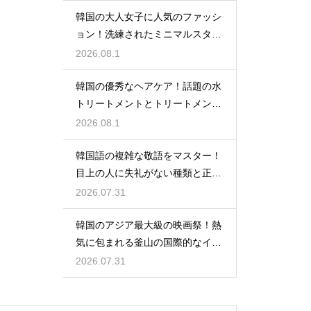
韓国の大人女子に人気のファッシ
ョン！洗練されたミニマルスタイ
ルの特徴
2026.08.1
韓国の優秀なヘアケア！話題の水
トリートメントとトリートメント
の使い分け
2026.08.1
韓国語の複雑な敬語をマスター！
目上の人に失礼がない種類と正し
い使い分け
2026.07.31
韓国のアジア最大級の映画祭！熱
気に包まれる釜山の国際的なイベ
ント
2026.07.31