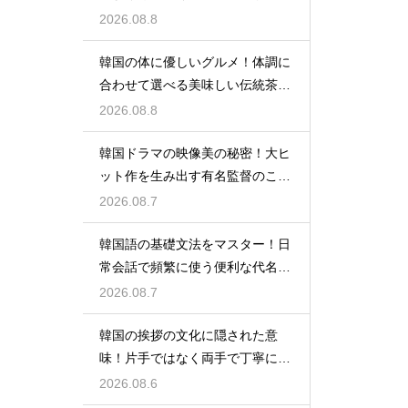
られる理由
2026.08.8
韓国の体に優しいグルメ！体調に
合わせて選べる美味しい伝統茶の
驚きの効能
2026.08.8
韓国ドラマの映像美の秘密！大ヒ
ット作を生み出す有名監督のこだ
わりの特徴
2026.08.7
韓国語の基礎文法をマスター！日
常会話で頻繁に使う便利な代名詞
の一覧
2026.08.7
韓国の挨拶の文化に隠された意
味！片手ではなく両手で丁寧に握
手する理由
2026.08.6