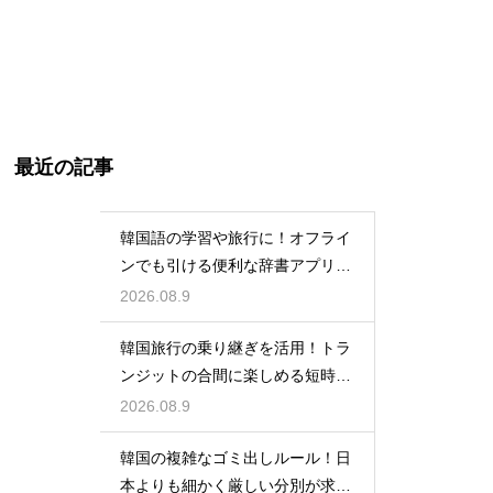
最近の記事
韓国語の学習や旅行に！オフライ
ンでも引ける便利な辞書アプリの
活用法
2026.08.9
韓国旅行の乗り継ぎを活用！トラ
ンジットの合間に楽しめる短時間
の観光
2026.08.9
韓国の複雑なゴミ出しルール！日
本よりも細かく厳しい分別が求め