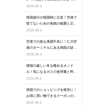
るアプリ
2026.08.4
韓国旅行の帰国時に注意！空港で
慌てないための免税の範囲と正し
い計算
2026.08.3
空港での急な体調不良に！仁川空
港のターミナルにある病院の診療
時間
2026.08.3
韓国の厳しい冬を暖めるオンド
ル！気になるガスの使用量と料金
の目安
2026.08.2
韓国でのショッピングを格安に！
お得に買い物できるクーポンの賢
い探し方
2026.08.2